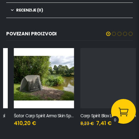
RECENZIJE (0)
POVEZANI PROIZVODI
Šator Carp Spirit Arma Skin Speed-R
Carp Spirit Blax Landing Spare Block
0
410,20
€
7,41
€
8,23
€