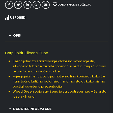
DODAJ NA LISTU ŽELJA
USPOREDI
OPIS
Carp Spirit Silicone Tube
Esencijalna za zadržavanje dlake na svom mjestu,
silikonska tuba će također pomoći u reduciranju čvorova
te u efikasnom kvačenju ribe.
Mijenjajući njenu poziciju, možemo fino korigirati kako će
nam točno kritično balansirani mamci stajati kako bismo
postigli savršenu prezentaciju.
Weed Green boja savršena je za upotrebu nad više vrsta
jezerskih dna.
DODATNE INFORMACIJE