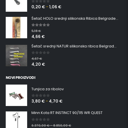
0,20
€
1,06
€
0
out of 5
–
Šetač HOLO srednji silikonska Ribica Belgrade Walker
5.00
out of 5
5,18
€
4,66
€
Šetač srednji NATUR silikonska ribica Belgrade Walker
0
out of 5
4,67
€
4,20
€
NOVI PROIZVODI
Tunjica za ribolov
3,80
€
4,70
€
0
out of 5
–
Minn Kota RT INSTINCT 90/115 WR QUEST
0
out of 5
6.370,00
€
8.850,00
€
–