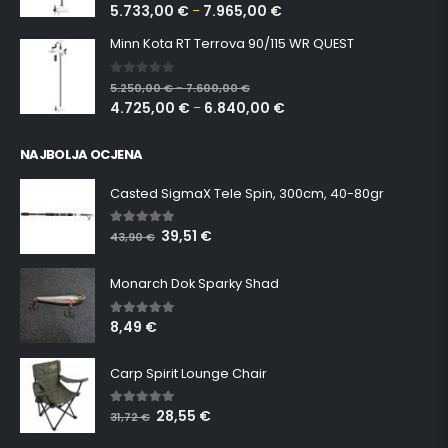
5.733,00
€
7.965,00
€
–
Minn Kota RT Terrova 90/115 WR QUEST
0
out of 5
5.250,00
€
7.600,00
€
–
4.725,00
€
6.840,00
€
–
NAJBOLJA OCJENA
Casted SigmaX Tele Spin, 300cm, 40-80gr
39,51
€
5.00
out of 5
43,90
€
Monarch Dok Sparky Shad
8,49
€
5.00
out of 5
Carp Spirit Lounge Chair
28,55
€
5.00
out of 5
31,72
€