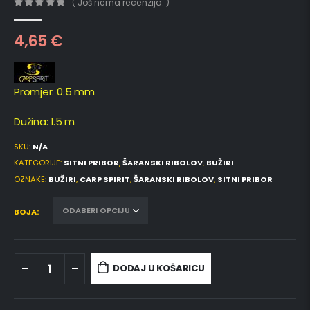
( Još nema recenzija. )
0
out of 5
4,65
€
Promjer: 0.5 mm
Dužina: 1.5 m
SKU:
N/A
KATEGORIJE:
SITNI PRIBOR
,
ŠARANSKI RIBOLOV
,
BUŽIRI
OZNAKE:
BUŽIRI
,
CARP SPIRIT
,
ŠARANSKI RIBOLOV
,
SITNI PRIBOR
BOJA
DODAJ U KOŠARICU