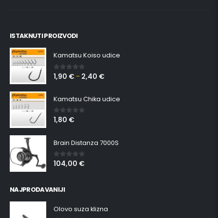
ISTAKNUTI PROIZVODI
Kamatsu Koiso udice
1,90
€
2,40
€
0
out of 5
–
Kamatsu Chika udice
1,80
€
0
out of 5
Brain Distanza 7000S
104,00
€
0
out of 5
NAJPRODAVANIJI
Olovo suza klizna