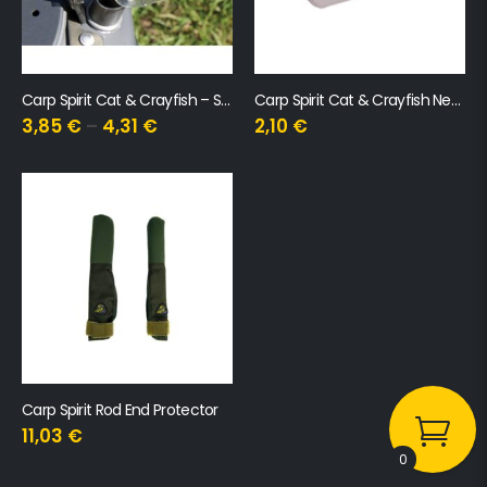
Carp Spirit Cat & Crayfish – Shrink Wrap Boilie Guard
Carp Spirit Cat & Crayfish Net Protector
3,85
€
–
4,31
€
2,10
€
Carp Spirit Rod End Protector
11,03
€
0