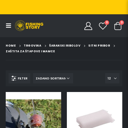
0
0
HOME
TRGOVINA
ŠARANSKI RIBOLOV
SITNI PRIBOR
ZAŠTITA ZA ŠTAPOVE I MAMCE
FILTER