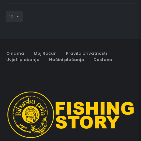
O nama
Moj Račun
Pravila privatnosti
Uvjeti plaćanja
Načini plaćanja
Dostava