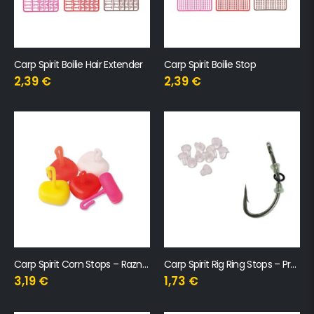
Carp Spirit Boilie Hair Extender
Carp Spirit Boilie Stop
2,39
€
2,39
€
Carp Spirit Corn Stops – Razne boje
Carp Spirit Rig Ring Stops – Prozirni
3,19
€
1,73
€