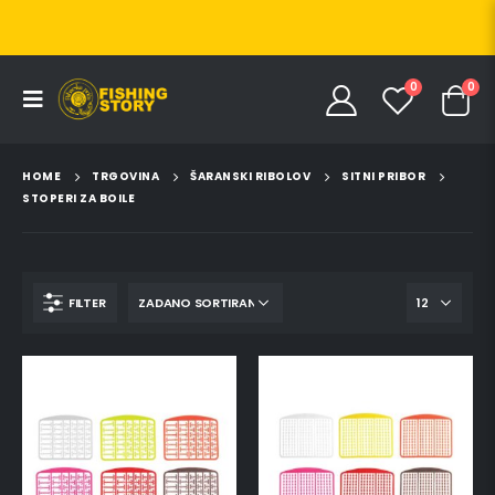
0
0
HOME
TRGOVINA
ŠARANSKI RIBOLOV
SITNI PRIBOR
STOPERI ZA BOILE
FILTER