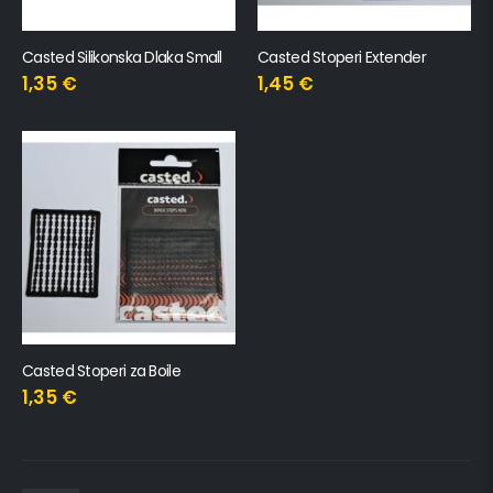
Casted Silikonska Dlaka Small
Casted Stoperi Extender
1,35
€
1,45
€
Casted Stoperi za Boile
1,35
€