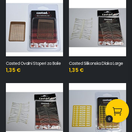
Casted Ovalni Stoperi za Boile
Casted Silikonska Dlaka Large
1,35
€
1,35
€
0