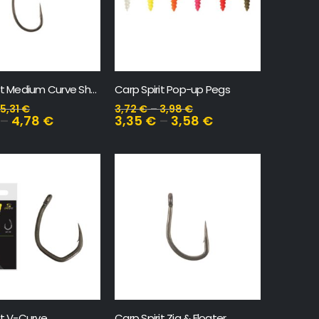
Carp Spirit Medium Curve Shank
Carp Spirit Pop-up Pegs
5,31
€
3,72
€
–
3,98
€
–
4,78
€
3,35
€
–
3,58
€
it V-Curve
Carp Spirit Zig & Floater