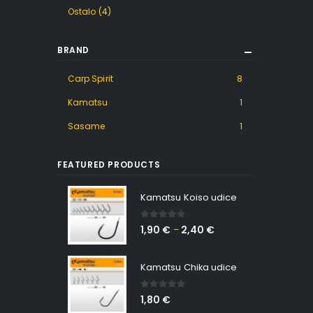
Ostalo
(4)
BRAND
Carp Spirit
8
Kamatsu
1
Sasame
1
FEATURED PRODUCTS
Kamatsu Koiso udice
0
out of 5
1,90
€
2,40
€
–
Kamatsu Chika udice
0
out of 5
1,80
€