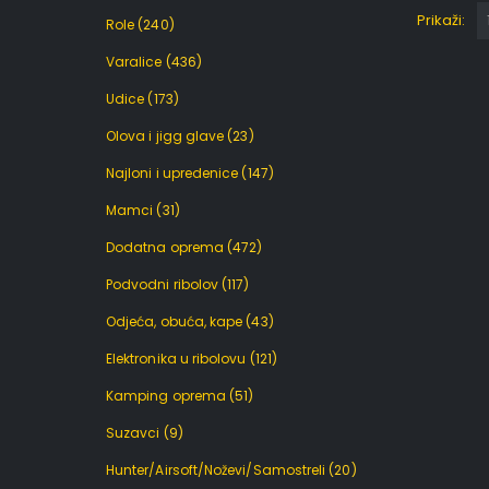
Prikaži:
Role
(240)
Varalice
(436)
Udice
(173)
Olova i jigg glave
(23)
Najloni i upredenice
(147)
Mamci
(31)
Dodatna oprema
(472)
Podvodni ribolov
(117)
Odjeća, obuća, kape
(43)
Elektronika u ribolovu
(121)
Kamping oprema
(51)
Suzavci
(9)
Hunter/Airsoft/Noževi/Samostreli
(20)