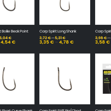
t Boilie Beak Point
Carp Spirit Long Shank
5,04
€
3,72
€
–
5,31
€
3,98
€
–
–
4,54
€
3,35
€
–
4,78
€
3,58
€
it Short Curve Shank
Carp Spirit Stiff Rig/Chod
Carp Spir