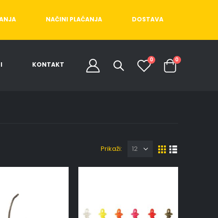
ĆANJA
NAČINI PLAĆANJA
DOSTAVA
0
0
I
KONTAKT
Prikaži: