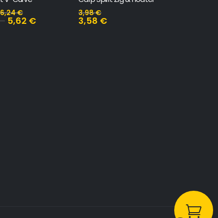
6,24
€
3,98
€
–
5,62
€
3,58
€