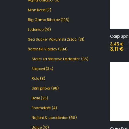
Aqilla Outdoor
(9)
Minn Kota
(7)
Big Game Ribolov
(105)
Ledenice
(16)
Carp Spiri
Sea Sucker Vakumski Držači
(31)
3,45
€
–
3,11
€
Šaranski Ribolov
(384)
Stalci za štapove i adapteri
(35)
Štapovi
(34)
Role
(8)
Sitni pribor
(98)
Boile
(25)
Podmetači
(4)
Najloni & upredenice
(59)
Udice
(10)
Carp Spir