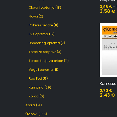
3,98
€
–
Olova i otežanja
(18)
3,58
€
Plovci
(2)
Rakete i praćke
(11)
PVA oprema
(12)
Unhooking oprema
(7)
Torbe za štapove
(3)
Torbe i kutije za pribor
(11)
Vage i oprema
(11)
Rod Pod
(5)
Kamatsu 
Kamping
(29)
2,70
€
2,43
€
Kolica
(0)
Akcija
(14)
Štapovi
(356)