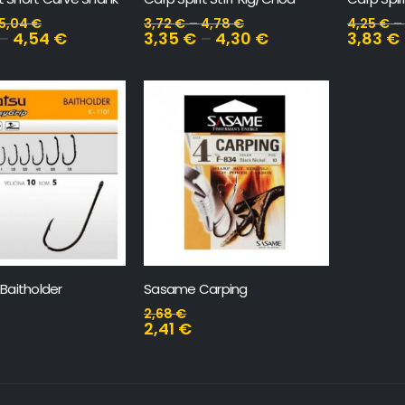
5,04
€
3,72
€
–
4,78
€
4,25
€
–
–
4,54
€
3,35
€
–
4,30
€
3,83
€
Baitholder
Sasame Carping
2,68
€
2,41
€