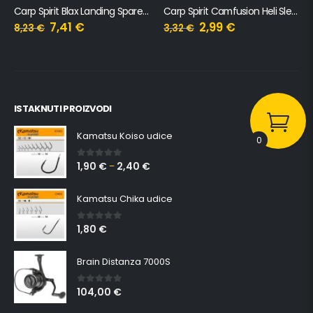
Carp Spirit Camfusion Heli Sleeves & Beads
Šator Carp Spirit Razorback Brolly
2,99
€
204,30
€
3,32
€
ISTAKNUTI PROIZVODI
Kamatsu Koiso udice
0
1,90
€
2,40
€
0
out of 5
–
Kamatsu Chika udice
1,80
€
0
out of 5
Brain Distanza 7000S
104,00
€
0
out of 5