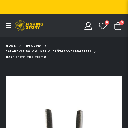
0
0
HOME
TRGOVINA
ŠARANSKI RIBOLOV
,
STALCI ZA ŠTAPOVE I ADAPTERI
CARP SPIRIT ROD REST U