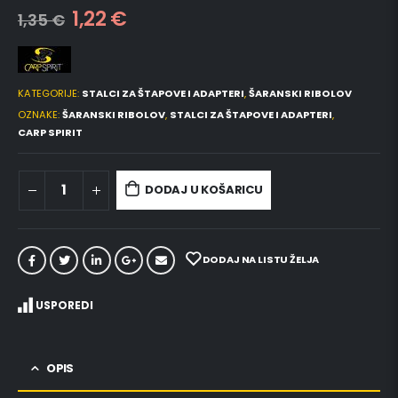
1,22
€
1,35
€
KATEGORIJE:
STALCI ZA ŠTAPOVE I ADAPTERI
,
ŠARANSKI RIBOLOV
OZNAKE:
ŠARANSKI RIBOLOV
,
STALCI ZA ŠTAPOVE I ADAPTERI
,
CARP SPIRIT
DODAJ U KOŠARICU
DODAJ NA LISTU ŽELJA
USPOREDI
OPIS