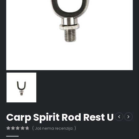
Carp Spirit Rod Rest U
( Još nema recenzija. )
0
out of 5