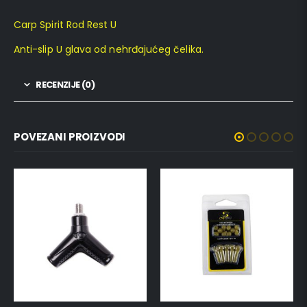
Carp Spirit Rod Rest U
Anti-slip U glava od nehrđajućeg čelika.
RECENZIJE (0)
POVEZANI PROIZVODI