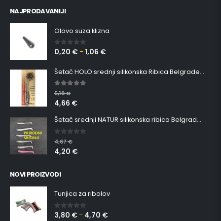
NAJPRODAVANIJI
Olovo suza klizna
0,20
€
1,06
€
0
out of 5
–
Šetač HOLO srednji silikonska Ribica Belgrade Walker
5.00
out of 5
5,18
€
4,66
€
Šetač srednji NATUR silikonska ribica Belgrade Walker
0
out of 5
4,67
€
4,20
€
NOVI PROIZVODI
Tunjica za ribolov
3,80
€
4,70
€
0
out of 5
–