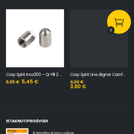
0
Carp Spirit Inox300 – Qr Pill 2 Pack
Carp Spirit Line Aligner Camfusion
5,45
€
6,05
€
4,00
€
3,60
€
ISTAKNUTI PROIZVODI
Kamatsu Koiso udice