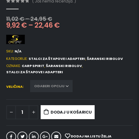
( Još nema recenzija. )
0
out of 5
11,02
€
–
24,95
€
9,92
€
–
22,46
€
SKU:
N/A
KATEGORIJE:
STALCI ZA ŠTAPOVE I ADAPTERI
,
ŠARANSKI RIBOLOV
OZNAKE:
CARP SPIRIT
,
ŠARANSKI RIBOLOV
,
STALCI ZA ŠTAPOVE I ADAPTERI
VELIČINA
DODAJ U KOŠARICU
DODAJ NA LISTU ŽELJA