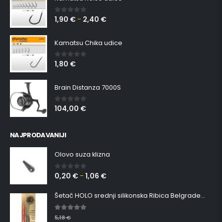
1,90
€
2,40
€
0
out of 5
–
Kamatsu Chika udice
1,80
€
0
out of 5
Brain Distanza 7000S
104,00
€
0
out of 5
NAJPRODAVANIJI
Olovo suza klizna
0,20
€
1,06
€
0
out of 5
–
Šetač HOLO srednji silikonska Ribica Belgrade Walker
5.00
out of 5
5,18
€