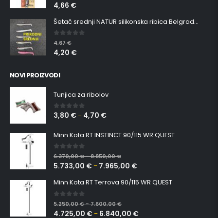
4,66
€
Šetač srednji NATUR silikonska ribica Belgrade Walker
0
out of 5
4,67
€
4,20
€
NOVI PROIZVODI
Tunjica za ribolov
3,80
€
4,70
€
0
out of 5
–
Minn Kota RT INSTINCT 90/115 WR QUEST
0
out of 5
6.370,00
€
8.850,00
€
–
5.733,00
€
7.965,00
€
–
Minn Kota RT Terrova 90/115 WR QUEST
0
out of 5
5.250,00
€
7.600,00
€
–
4.725,00
€
6.840,00
€
–