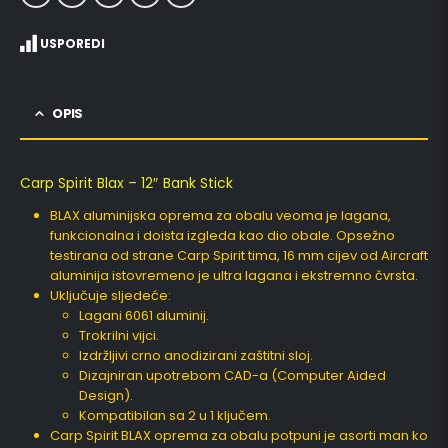
USPOREDI
OPIS
Carp Spirit Blax – 12″ Bank Stick
BLAX aluminijska oprema za obalu veoma je lagana,
funkcionalna i doista izgleda kao dio obale. Opsežno
testirana od strane Carp Spirit tima, 16 mm cijev od Aircraft
aluminija istovremeno je ultra lagana i ekstremno čvrsta.
Uključuje sljedeće:
Lagani 6061 aluminij.
Trokrilni vijci.
Izdržljivi crno anodizirani zaštitni sloj.
Dizajniran upotrebom CAD-a (Computer Aided
Design).
Kompatibilan sa 2 u 1 ključem.
Carp Spirit BLAX oprema za obalu potpuni je asorti man ko