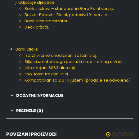
ji uključuje sljedeće:
Bank stickovi – standardni i Bora Point verzije.
Buzzer Barovi – Fiksni, podesivi i XL verzije.
Bank stick stabilizatori.
Deck držači.
Bank Sticks
Izdržljivi crno anodizirani zaštitni sloj.
Šiljasti umetci mogu poslužiti i kao stalking držači.
Ultra lagani 6063 aluminij.
‘’No-loss’’ trokrilni vijci.
Kompatibilan sa 2 u 1 ključem (prodaje se odvojeno).
DODATNE INFORMACIJE
RECENZIJE (0)
POVEZANI PROIZVODI