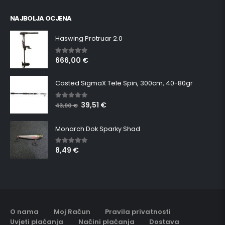
NAJBOLJA OCJENA
Haswing Protruar 2.0
666,00
€
5.00
out of 5
Casted SigmaX Tele Spin, 300cm, 40-80gr
39,51
€
5.00
out of 5
43,90
€
Monarch Dok Sparky Shad
8,49
€
5.00
out of 5
O nama
Moj Račun
Pravila privatnosti
Uvjeti plaćanja
Načini plaćanja
Dostava