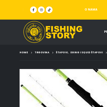
O NAMA
P
HOME
TRGOVINA
ŠTAPOVI
,
EGING I SQUID ŠTAPOVI