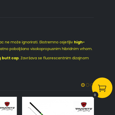
vac ne može ignorirati. Ekstremno osjetljiv
high-
odatno poboljšano visokopropusnim hibridnim vrhom.
g butt cap
. Završava se fluorescentnim dizajnom
0