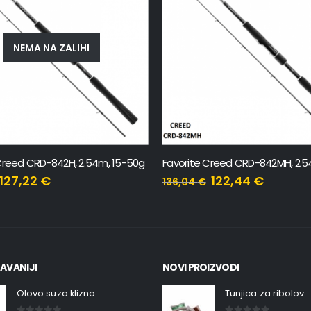
NEMA NA ZALIHI
Favorite Creed CRD-842MH, 2.54m, 10-32g
Favorite X1 802H, 2.44m, 20-50g
122,44
€
68,09
€
75,65
€
AVANIJI
NOVI PROIZVODI
Olovo suza klizna
Tunjica za ribolov