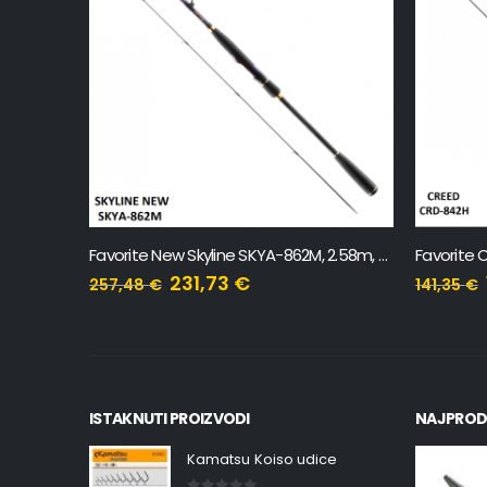
NEMA NA ZALIHI
Favorite New Skyline SKYA-862M, 2.58m, 8-24g
Favorite Creed CRD-842H, 2.54m, 15-50g
127,22
€
141,35
€
136,04
€
ISTAKNUTI PROIZVODI
NAJPROD
Kamatsu Koiso udice