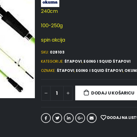
240cm
100-250g
spin akcija
SKU:
028103
KATEGORIJE:
ŠTAPOVI
,
EGING I SQUID ŠTAPOVI
OZNAKE:
ŠTAPOVI
,
EGING I SQUID ŠTAPOVI
,
OKUM
DODAJ U KOŠARICU
DODAJ NA LIST