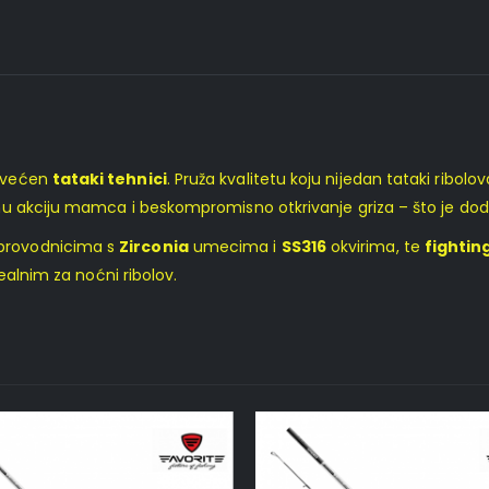
osvećen
tataki tehnici
. Pruža kvalitetu koju nijedan tataki ribolo
lnu akciju mamca i beskompromisno otkrivanje griza – što je d
provodnicima s
Zirconia
umecima i
SS316
okvirima, te
fightin
ealnim za noćni ribolov.