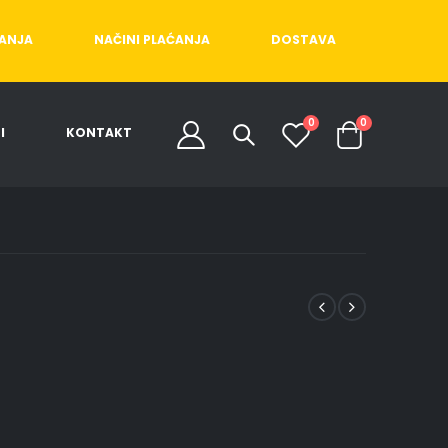
ĆANJA
NAČINI PLAĆANJA
DOSTAVA
0
0
I
KONTAKT