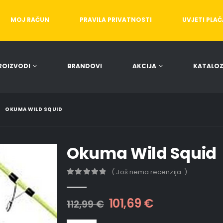
MOJ RAČUN
PRAVILA PRIVATNOSTI
UVJETI PLA
ROIZVODI
BRANDOVI
AKCIJA
KATALOZ
OKUMA WILD SQUID
Okuma Wild Squid
( Još nema recenzija. )
0
out of 5
101,69
€
112,99
€