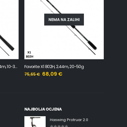
Favorite Creed CRD-842EXH, 2.54m, 20-80g
Favorite 
143,34
€
159,27
€
79,63
€
NAJBOLJA OCJENA
Haswing Protruar 2.0