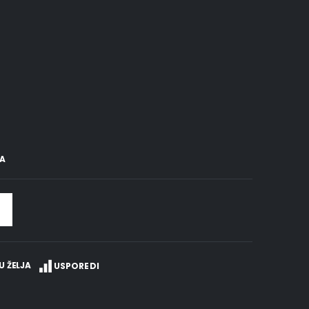
A
U ŽELJA
USPOREDI