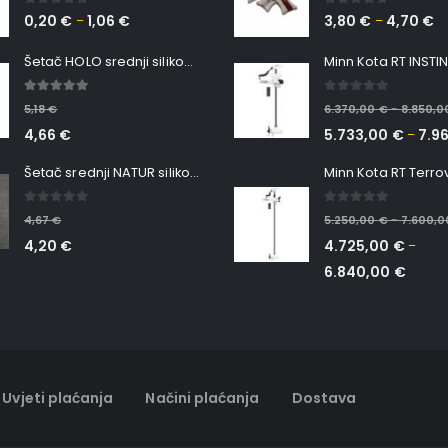
0
out of 5
0
out of 5
0,20
€
1,06
€
3,80
€
4,70
€
–
–
Šetač HOLO srednji silikonska Ribica Belgrade Walker
5.00
out of 5
0
out of 5
5,18
€
6.370,00
€
8.850,
–
4,66
€
5.733,00
€
7.9
–
Šetač srednji NATUR silikonska ribica Belgrade Walker
0
out of 5
0
out of 5
4,67
€
5.250,00
€
7.600,
–
4,20
€
4.725,00
€
–
6.840,00
€
Uvjeti plaćanja
Načini plaćanja
Dostava