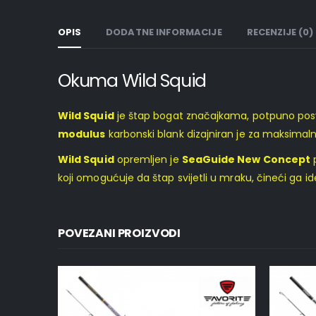
OPIS
DODATNE INFORMACIJE
RECENZIJE (0)
Okuma Wild Squid
Wild Squid
je štap bogat značajkama, potpuno p
modulus
karbonski blank dizajniran je za maksima
Wild Squid
opremljen je
SeaGuide New Concept
koji omogućuje da štap svijetli u mraku, čineći ga id
POVEZANI PROIZVODI