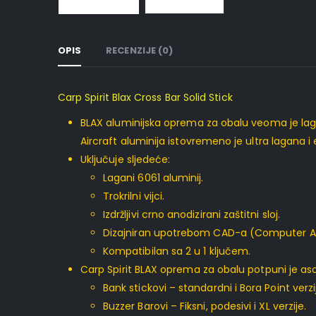
OPIS
RECENZIJE (0)
Carp Spirit Blax Cross Bar Solid Stick
BLAX aluminijska oprema za obalu veoma je laga
Aircraft aluminija istovremeno je ultra lagana i
Uključuje sljedeće:
Lagani 6061 aluminij.
Trokrilni vijci.
Izdržljivi crno anodizirani zaštitni sloj.
Dizajniran upotrebom CAD-a (Computer Ai
Kompatibilan sa 2 u 1 ključem.
Carp Spirit BLAX oprema za obalu potpuni je asor
Bank stickovi – standardni i Bora Point verzi
Buzzer Barovi – Fiksni, podesivi i XL verzije.