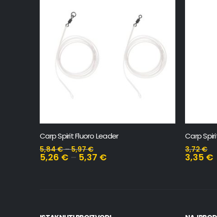
Carp Spirit Kicker – Line Aligner
Carp Spir
3,72
€
4,00
€
3,35
€
3,60
€