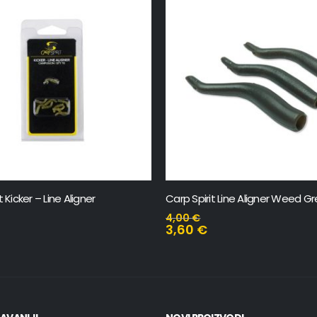
it Line Aligner Weed Green
Carp Spirit Rod Rest U
1,22
€
1,35
€