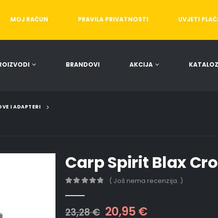
MOJ RAČUN
PRAVILA PRIVATNOSTI
UVJETI PLA
ROIZVODI
BRANDOVI
AKCIJA
KATALOZ
OVE I ADAPTERI
Carp Spirit Blax Cro
( Još nema recenzija. )
0
out of 5
20,95
€
23,28
€