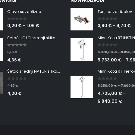
AVANIJI
NOVI PROIZVODI
Olovo suza klizna
Tunjica za ribolov
0
out of 5
0
out of 5
0,20
€
1,06
€
3,80
€
4,70
€
–
–
Šetač HOLO srednji silikonska Ribica Belgrade Walker
5.00
out of 5
0
out of 5
5,18
€
6.370,00
€
8.850,
–
4,66
€
5.733,00
€
7.9
–
Šetač srednji NATUR silikonska ribica Belgrade Walker
0
out of 5
0
out of 5
4,67
€
5.250,00
€
7.600,
–
4,20
€
4.725,00
€
–
6.840,00
€