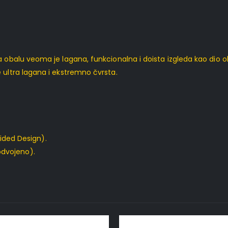
a obalu veoma je lagana, funkcionalna i doista izgleda kao dio o
 ultra lagana i ekstremno čvrsta.
ded Design).
odvojeno).