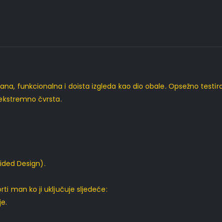
na, funkcionalna i doista izgleda kao dio obale. Opsežno testira
 ekstremno čvrsta.
ded Design).
ti man ko ji uključuje sljedeće:
je.