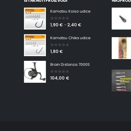
ISTAKNUTI PROIZVODI
NAJPROD
Kamatsu Koiso udice
0
out of 5
1,90
€
2,40
€
–
Kamatsu Chika udice
0
out of 5
1,80
€
Brain Distanza 7000S
0
out of 5
104,00
€