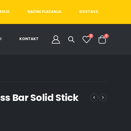
ĆANJA
NAČINI PLAĆANJA
DOSTAVA
0
0
I
KONTAKT
ss Bar Solid Stick