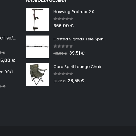
NAJBOLJA OCJENA
Haswing Protruar 2.0
5.00
out of 5
666,00
€
Minn Kota RT INSTINCT 90/115 WR QUEST
Casted SigmaX Tele Spin, 300cm, 40-80gr
5.00
out of 5
00
€
39,51
€
43,90
€
65,00
€
Carp Spirit Lounge Chair
Minn Kota RT Terrova 90/115 WR QUEST
5.00
out of 5
28,55
€
31,72
€
00
€