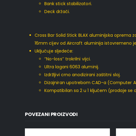
Bank stick stabilizatori.
Deck držači.
Cross Bar Solid Stick BLAX aluminijska oprema z
16mm cijev od Aircraft aluminija istovremeno je
Uključuje sljedeće:
‘’No-loss’’ trokrilni vijci.
Ultra lagani 6063 aluminij.
Izdržljivi crno anodizirani zaštitni sloj.
Dizajniran upotrebom CAD-a (Computer Ai
Kompatibilan sa 2 u 1 ključem (prodaje se 
POVEZANI PROIZVODI