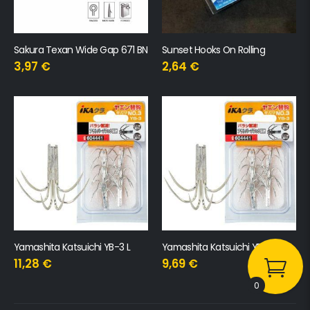
Sakura Texan Wide Gap 671 BN
Sunset Hooks On Rolling
3,97
€
2,64
€
Yamashita Katsuichi YB-3 L
Yamashita Katsuichi YB-3 M
11,28
€
9,69
€
0