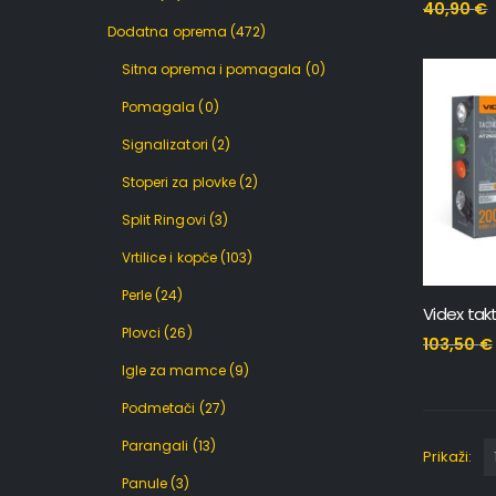
40,90
€
Dodatna oprema
(472)
Sitna oprema i pomagala
(0)
Pomagala
(0)
Signalizatori
(2)
Stoperi za plovke
(2)
Split Ringovi
(3)
Vrtilice i kopče
(103)
Perle
(24)
Plovci
(26)
103,50
€
Igle za mamce
(9)
Podmetači
(27)
Parangali
(13)
Prikaži:
Panule
(3)