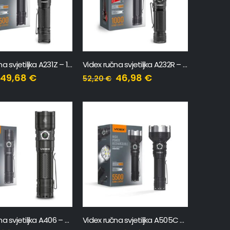
Videx ručna svjetiljka A231Z – 1500Lm
Videx ručna svjetiljka A232R – 1000Lm
49,68
€
46,98
€
52,20
€
Videx ručna svjetiljka A406 – 4000Lm
Videx ručna svjetiljka A505C – 5500Lm