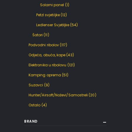
Solarni panel
(1)
Petzl svjetiljke
(12)
Ledlenser Svjetiljke
(54)
Šatori
(11)
Podvodni ribolov
(117)
Odjeća, obuća, kape
(43)
Elektronika u ribolovu
(121)
Kamping oprema
(51)
Suzavci
(9)
Hunter/Airsoft/Noževi/Samostreli
(20)
Ostalo
(4)
BRAND