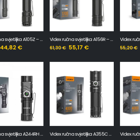
Videx ručna svjetiljka A105Z – 1200Lm
Videx ručna svjetiljka A156R – 1700Lm
44,82
€
55,17
€
61,30
€
55,20
€
Videx ručna svjetiljka A244RH – 600Lm
Videx ručna svjetiljka A355C – 4000Lm