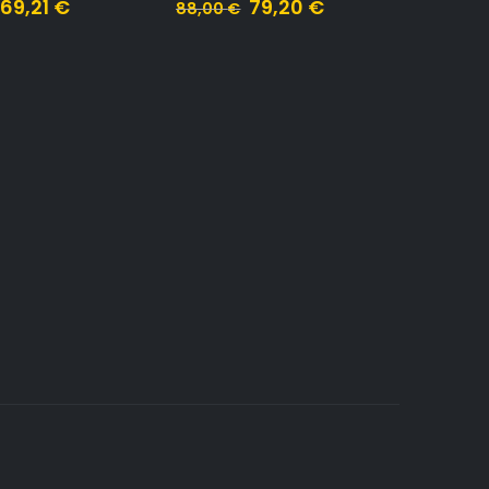
69,21
€
79,20
€
88,00
€