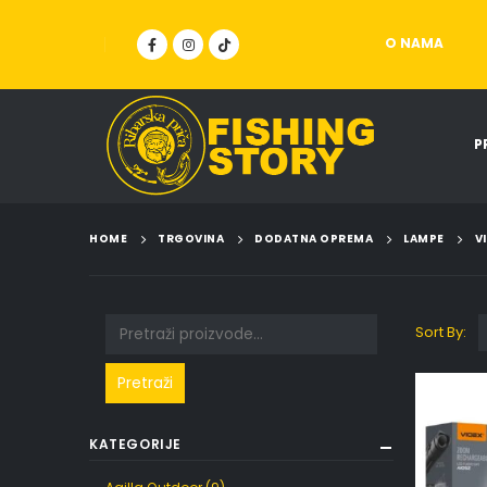
O NAMA
P
HOME
TRGOVINA
DODATNA OPREMA
LAMPE
V
Sort By:
Pretraži
KATEGORIJE