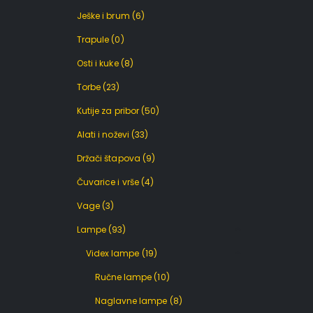
Ješke i brum
(6)
Trapule
(0)
Osti i kuke
(8)
Torbe
(23)
Kutije za pribor
(50)
Alati i noževi
(33)
Držači štapova
(9)
Čuvarice i vrše
(4)
Vage
(3)
Lampe
(93)
Videx lampe
(19)
Ručne lampe
(10)
Naglavne lampe
(8)