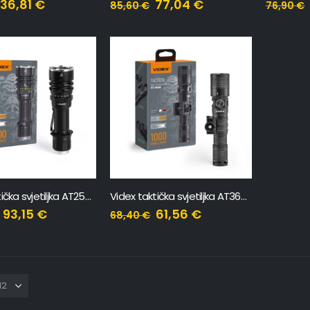
36,81
€
77,04
€
85,60
€
76,90
€
Videx taktička svjetiljka AT256 – 2000Lm
Videx taktička svjetiljka AT366 – 1000Lm
93,15
€
61,56
€
68,40
€