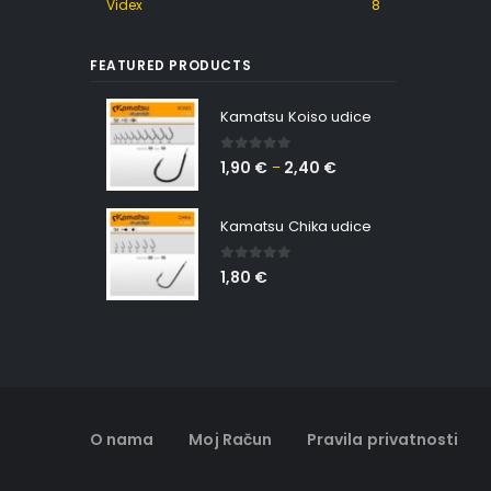
Videx
8
FEATURED PRODUCTS
Kamatsu Koiso udice
0
out of 5
1,90
€
2,40
€
–
Kamatsu Chika udice
0
out of 5
1,80
€
O nama
Moj Račun
Pravila privatnosti