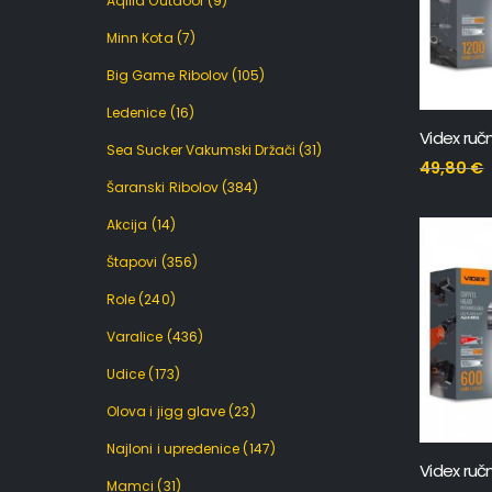
Aqilla Outdoor
(9)
Minn Kota
(7)
Big Game Ribolov
(105)
Ledenice
(16)
Sea Sucker Vakumski Držači
(31)
49,80
€
Šaranski Ribolov
(384)
Akcija
(14)
Štapovi
(356)
Role
(240)
Varalice
(436)
Udice
(173)
Olova i jigg glave
(23)
Najloni i upredenice
(147)
Mamci
(31)