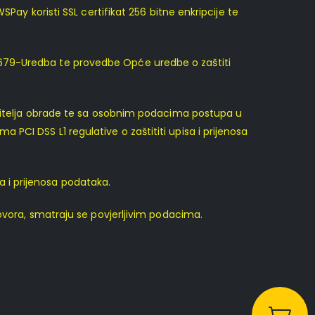
Pay koristi SSL certifikat 256 bitne enkripcije te
/679-Uredba te provedbe Opće uredbe o zaštiti
vršitelja obrade te sa osobnim podacima postupa u
CI DSS L1 regulative o zaštititi upisa i prijenosa
sa i prijenosa podataka.
govora, smatraju se povjerljivim podacima.