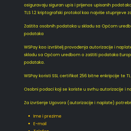
osiguravaju siguran upis i prijenos upisanih podataka
TLS 1.2 kriptografski protokol kao najviše stupnjeve z
Zaštita osobnih podataka u skladu sa Općom uredbo
podataka
WSPay kao izvršitelj provođenja autorizacije i napl
skladu sa Općom uredbom o zaštiti podataka Europsko
podataka.
WSPay koristi SSL certifikat 256 bitne enkripcije te T
Osobni podaci koji se koriste u svrhu autorizacije i
Za izvršenje Ugovora (autorizacije i naplate) potreb
Ime i prezime
E-mail