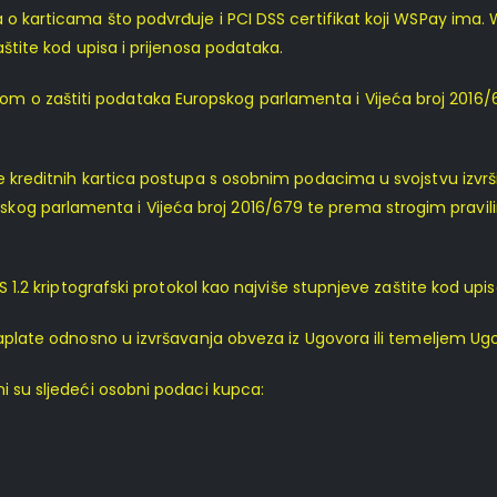
 o karticama što podvrđuje i PCI DSS certifikat koji WSPay ima. WS
aštite kod upisa i prijenosa podataka.
m o zaštiti podataka Europskog parlamenta i Vijeća broj 2016
ate kreditnih kartica postupa s osobnim podacima u svojstvu iz
g parlamenta i Vijeća broj 2016/679 te prema strogim pravilima P
LS 1.2 kriptografski protokol kao najviše stupnjeve zaštite kod upi
 naplate odnosno u izvršavanja obveza iz Ugovora ili temeljem U
ni su sljedeći osobni podaci kupca: