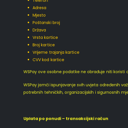
Telefon
Adresa
Mjesto
Poštanski broj
Država
Vrsta kartice
Broj kartice
Vrijeme trajanja kartice
CVV kod kartice
WSPay ove osobne podatke ne obrađuje niti koristi os
WSPay jamči ispunjavanje svih uvjeta određenih važ
potrebnih tehničkih, organizacijskih i sigurnosnih mje
Uplata po ponudi – transakcijski račun