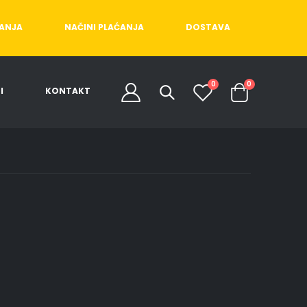
ĆANJA
NAČINI PLAĆANJA
DOSTAVA
0
0
I
KONTAKT