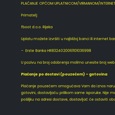
PLAĆANJE OPĆOM UPLATNICOM/VIRMANOM/INTERNET
Primatelj:
fboot d.o.o. Rijeka
Uplatu možete izvršiti u najbližoj banci ili internet
– Erste Banka HR8324020061101036998
U pozivu na broj odobrenja molimo unesite broj web
Plaćanje po dostavi (pouzećem) – gotovina
Plaćanje pouzećem omogućava Vam da iznos narudžbe 
gotovini, dostavljaču prilikom same isporuke. Nije m
pošiljku na adresi dostave, dostavljač će ostaviti obav