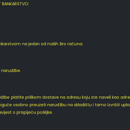
 BANKARSTVO:
 bankarstvom na jedan od naših žiro računa:
 narudžbe.
platite prilikom dostave na adresu koju ste naveli kao adresu 
oguće osobno preuzeti narudžbu na skladištu i tamo izvršiti uplat
ijest o prispijeću pošiljke.