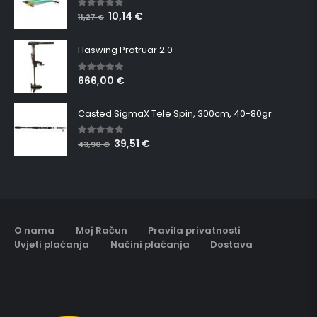
10,14
€
5.00
out of 5
11,27
€
Haswing Protruar 2.0
666,00
€
5.00
out of 5
Casted SigmaX Tele Spin, 300cm, 40-80gr
39,51
€
5.00
out of 5
43,90
€
O nama
Moj Račun
Pravila privatnosti
Uvjeti plaćanja
Načini plaćanja
Dostava