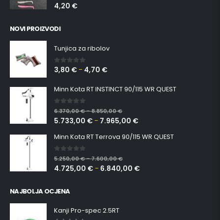
4,20
€
NOVI PROIZVODI
Tunjica za ribolov
3,80
€
4,70
€
0
out of 5
–
Minn Kota RT INSTINCT 90/115 WR QUEST
0
out of 5
6.370,00
€
8.850,00
€
–
5.733,00
€
7.965,00
€
–
Minn Kota RT Terrova 90/115 WR QUEST
0
out of 5
5.250,00
€
7.600,00
€
–
4.725,00
€
6.840,00
€
–
NAJBOLJA OCJENA
Kanji Pro-spec 2.5RT