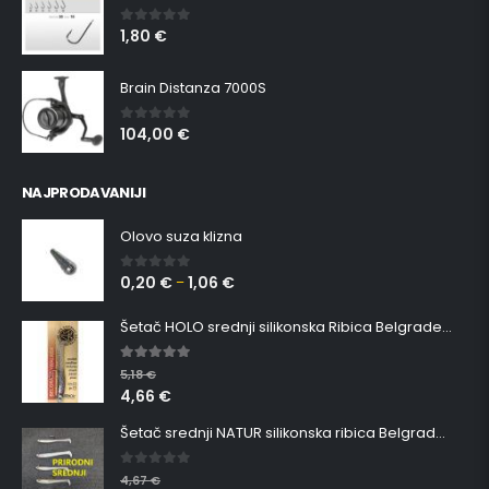
1,80
€
0
out of 5
Brain Distanza 7000S
104,00
€
0
out of 5
NAJPRODAVANIJI
Olovo suza klizna
0,20
€
1,06
€
0
out of 5
–
Šetač HOLO srednji silikonska Ribica Belgrade Walker
5.00
out of 5
5,18
€
4,66
€
Šetač srednji NATUR silikonska ribica Belgrade Walker
0
out of 5
4,67
€