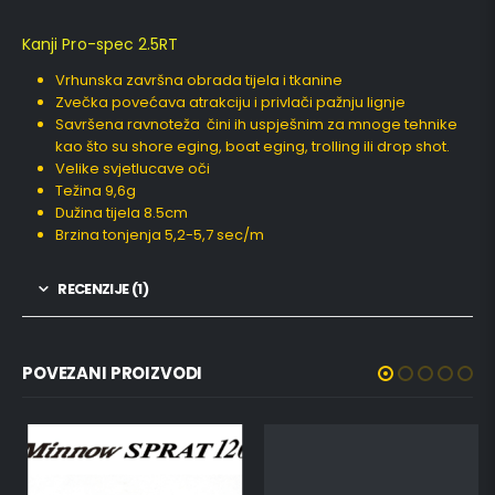
Kanji Pro-spec 2.5RT
Vrhunska završna obrada tijela i tkanine
Zvečka povećava atrakciju i privlači pažnju lignje
Savršena ravnoteža čini ih uspješnim za mnoge tehnike
kao što su shore eging, boat eging, trolling ili drop shot.
Velike svjetlucave oči
Težina 9,6g
Dužina tijela 8.5cm
Brzina tonjenja 5,2-5,7 sec/m
RECENZIJE (1)
POVEZANI PROIZVODI