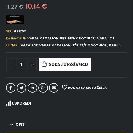
10,14
€
11,27
€
SKU:
021753
KATEGORIJE:
VARALICE ZA LIGNJE/SIPE/HOBOTNICU
,
VARALICE
OZNAKE:
VARALICE
,
VARALICE ZA LIGNJE/SIPE/HOBOTNICU
,
KANJI
DODAJ U KOŠARICU
DODAJ NA LISTU ŽELJA
USPOREDI
OPIS