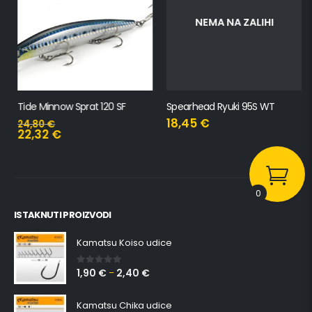
NEMA NA ZALIHI
Tide Minnow Sprat 120 SF
Spearhead Ryuki 95S WT
18,45
€
24,80
€
22,32
€
0
ISTAKNUTI PROIZVODI
Kamatsu Koiso udice
1,90
€
2,40
€
0
out of 5
–
Kamatsu Chika udice