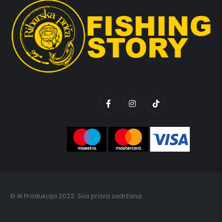
© AI Produkcija 2022. Sva prava zadržana.