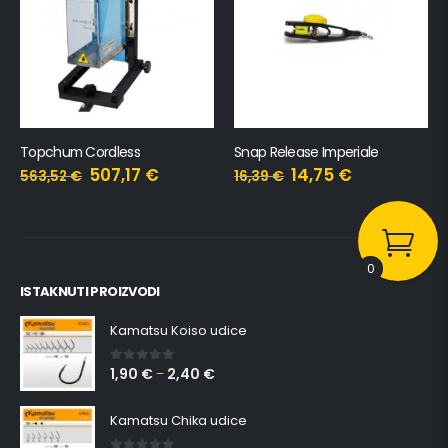
Snap Release Imperiale
Toprock 2×2
14,75
€
16,39
€
537,91
€
484,12
€
0
ISTAKNUTI PROIZVODI
Kamatsu Koiso udice
1,90
€
2,40
€
0
out of 5
–
Kamatsu Chika udice