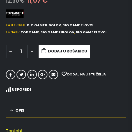
11,07
€
12,30
€
KATEGORIJE:
BIG GAME RIBOLOV
,
BIG GAME PLOVCI
OZNAKE:
TOP GAME
,
BIG GAME RIBOLOV
,
BIG GAME PLOVCI
DODAJ U KOŠARICU
DODAJ NA LISTU ŽELJA
USPOREDI
OPIS
Toplight