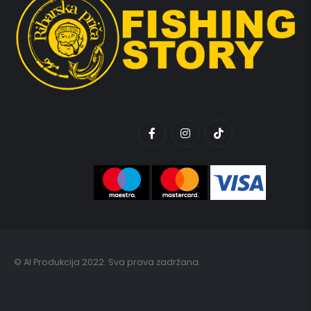
© AI Produkcija 2022. Sva prava zadržana.