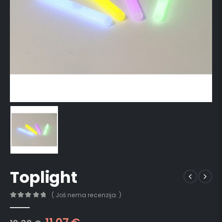
Toplight
( Još nema recenzija. )
0
out of 5