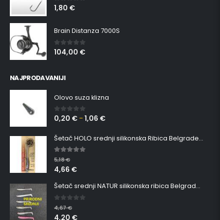
1,80
€
0
out of 5
Brain Distanza 7000S
104,00
€
0
out of 5
NAJPRODAVANIJI
Olovo suza klizna
0,20
€
1,06
€
0
out of 5
–
Šetač HOLO srednji silikonska Ribica Belgrade Walker
5.00
out of 5
5,18
€
4,66
€
Šetač srednji NATUR silikonska ribica Belgrade Walker
0
out of 5
4,67
€