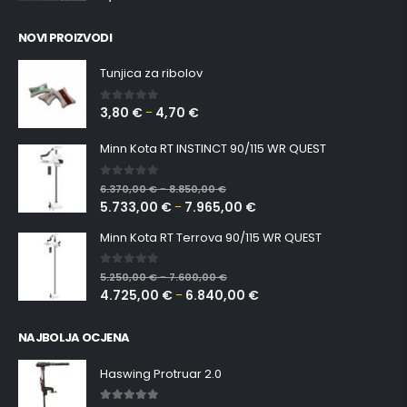
4,20
€
NOVI PROIZVODI
Tunjica za ribolov
3,80
€
4,70
€
0
out of 5
–
Minn Kota RT INSTINCT 90/115 WR QUEST
0
out of 5
6.370,00
€
8.850,00
€
–
5.733,00
€
7.965,00
€
–
Minn Kota RT Terrova 90/115 WR QUEST
0
out of 5
5.250,00
€
7.600,00
€
–
4.725,00
€
6.840,00
€
–
NAJBOLJA OCJENA
Haswing Protruar 2.0