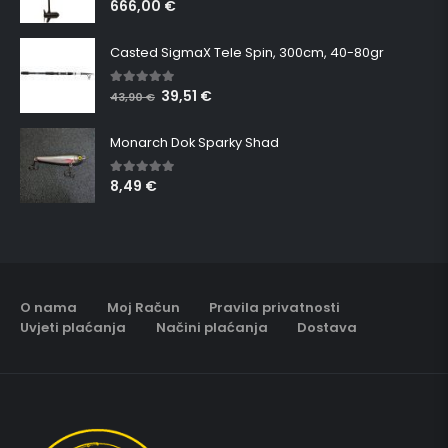
666,00
€
5.00
out of 5
Casted SigmaX Tele Spin, 300cm, 40-80gr
39,51
€
5.00
out of 5
43,90
€
Monarch Dok Sparky Shad
8,49
€
5.00
out of 5
O nama
Moj Račun
Pravila privatnosti
Uvjeti plaćanja
Načini plaćanja
Dostava