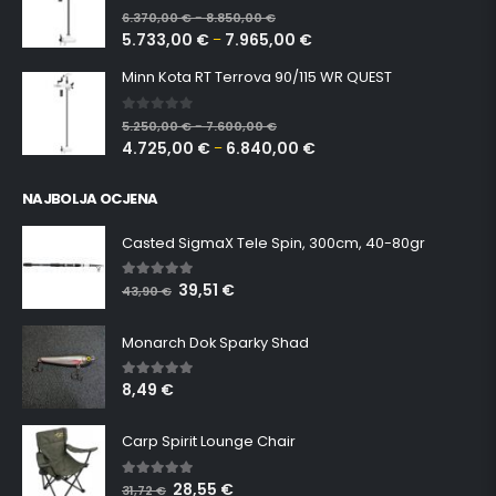
0
out of 5
6.370,00
€
8.850,00
€
–
5.733,00
€
7.965,00
€
–
Minn Kota RT Terrova 90/115 WR QUEST
0
out of 5
5.250,00
€
7.600,00
€
–
4.725,00
€
6.840,00
€
–
NAJBOLJA OCJENA
Casted SigmaX Tele Spin, 300cm, 40-80gr
39,51
€
5.00
out of 5
43,90
€
Monarch Dok Sparky Shad
8,49
€
5.00
out of 5
Carp Spirit Lounge Chair
28,55
€
5.00
out of 5
31,72
€