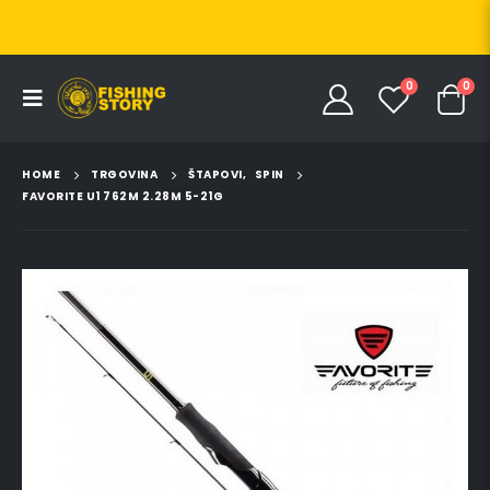
0
0
HOME
TRGOVINA
ŠTAPOVI
,
SPIN
FAVORITE U1 762M 2.28M 5-21G