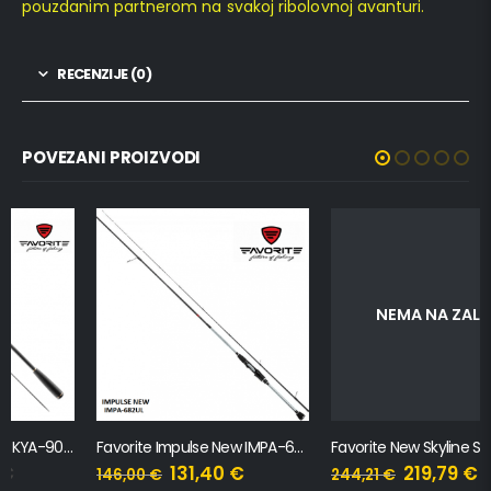
pouzdanim partnerom na svakoj ribolovnoj avanturi.
RECENZIJE (0)
POVEZANI PROIZVODI
NEMA NA ZALIHI
Favorite Impulse New IMPA-682UL, 2.07m, 2-8g
Favorite New Skyline SKYA-902MH, 2.7m, 12-35g
131,40
€
219,79
€
146,00
€
244,21
€