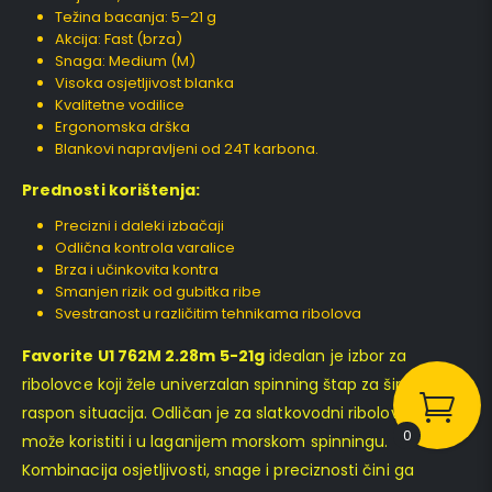
Težina bacanja: 5–21 g
Akcija: Fast (brza)
Snaga: Medium (M)
Visoka osjetljivost blanka
Kvalitetne vodilice
Ergonomska drška
Blankovi napravljeni od 24T karbona.
Prednosti korištenja:
Precizni i daleki izbačaji
Odlična kontrola varalice
Brza i učinkovita kontra
Smanjen rizik od gubitka ribe
Svestranost u različitim tehnikama ribolova
Favorite U1 762M 2.28m 5-21g
idealan je izbor za
ribolovce koji žele univerzalan spinning štap za širok
raspon situacija. Odličan je za slatkovodni ribolov, ali se
0
može koristiti i u laganijem morskom spinningu.
Kombinacija osjetljivosti, snage i preciznosti čini ga