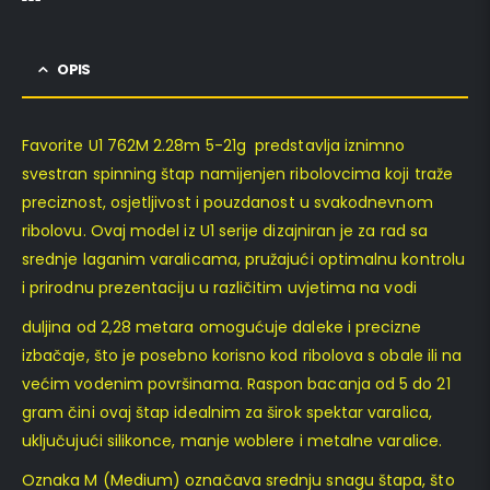
OPIS
Favorite U1 762M 2.28m 5-21g predstavlja iznimno
svestran spinning štap namijenjen ribolovcima koji traže
preciznost, osjetljivost i pouzdanost u svakodnevnom
ribolovu. Ovaj model iz U1 serije dizajniran je za rad sa
srednje laganim varalicama, pružajući optimalnu kontrolu
i prirodnu prezentaciju u različitim uvjetima na vodi
duljina od 2,28 metara omogućuje daleke i precizne
izbačaje, što je posebno korisno kod ribolova s obale ili na
većim vodenim površinama. Raspon bacanja od 5 do 21
gram čini ovaj štap idealnim za širok spektar varalica,
uključujući silikonce, manje woblere i metalne varalice.
Oznaka M (Medium) označava srednju snagu štapa, što