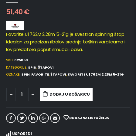
0
out of 5
51,40
€
Favorite U1 762M 2,28m 5–21g je svestran spinning štap
idealan za precizan ribolov srednje teškim varalicama i
lov predatora poput smuđa i basa.
SKU:
025858
KATEGORIJE:
SPIN
,
ŠTAPOVI
OZNAKE:
SPIN
,
FAVORITE
,
ŠTAPOVI
,
FAVORITE U1 762M 2.28M 5-21G
DODAJ U KOŠARICU
DODAJ NA LISTU ŽELJA
USPOREDI