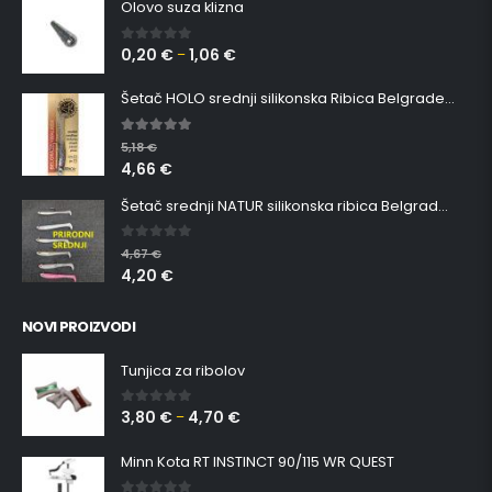
Olovo suza klizna
0,20
€
1,06
€
0
out of 5
–
Šetač HOLO srednji silikonska Ribica Belgrade Walker
5.00
out of 5
5,18
€
4,66
€
Šetač srednji NATUR silikonska ribica Belgrade Walker
0
out of 5
4,67
€
4,20
€
NOVI PROIZVODI
Tunjica za ribolov
3,80
€
4,70
€
0
out of 5
–
Minn Kota RT INSTINCT 90/115 WR QUEST