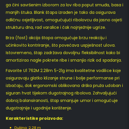
ga čini savršenim izborom za lov riba poput smuđa, basa i
manjih štuka. Blank štapa izrađen je tako da osigurava
odličnu osjetljivost, omogućujući ribolovcu da jasno osjeti
strukturu dna, rad varalice i čak najnježnije ugrize.
Brza (fast) akcija štapa omogućuje brzu reakciju i
učinkovito kontriranje, što povećava uspješnost ulova.
Istovremeno, štap zadržava dovoljnu fleksibilnost kako bi
amortizirao nagle pokrete ribe i smanjio rizik od spadanja.
Favorite U1 762M 2.28m 5-21g ima kvalitetne vodilice koje
osiguravaju glatko klizanje strune i bolje performanse pri
izbačaju, dok ergonomski oblikovana drška pruža udoban i
siguran hvat tijekom dugotrajnog ribolova. Zahvaljujući
dobroj balansiranosti, štap smanjuje umor i omogućuje
dugotrajnije i ugodnije korištenje.
Karakteristike proizvoda:
Duljina: 2,28 m