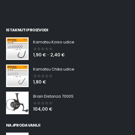
ISTAKNUTI PROIZVODI
Kamatsu Koiso udice
1,90
€
2,40
€
0
out of 5
–
Kamatsu Chika udice
1,80
€
0
out of 5
Brain Distanza 7000S
104,00
€
0
out of 5
NAJPRODAVANIJI