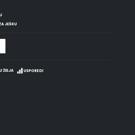
KU
ZA JEŠKU
U ŽELJA
USPOREDI