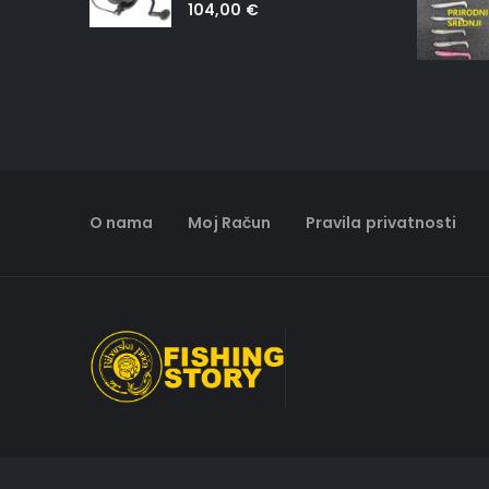
0
out of 5
104,00
€
O nama
Moj Račun
Pravila privatnosti