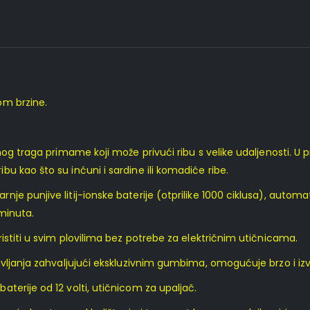
om brzine.
og traga primame koji može privući ribu s velike udaljenosti. U p
 kao što su inćuni i sardine ili komadiće ribe.
e punjive litij-ionske baterije (otprilike 1000 ciklusa), automa
 minuta.
istiti u svim plovilima bez potrebe za električnim utičnicama.
avljanja zahvaljujući ekskluzivnim gumbima, omogućuje brzo i iz
terije od 12 volti, utičnicom za upaljač.