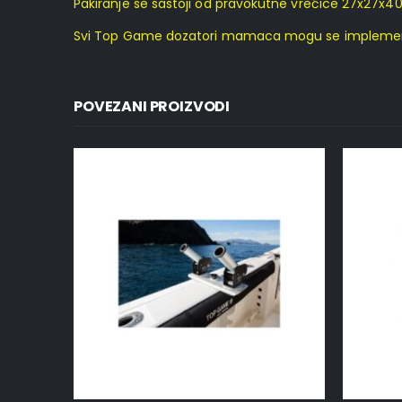
Pakiranje se sastoji od pravokutne vrećice 27x27x40
Svi Top Game dozatori mamaca mogu se implementirat
POVEZANI PROIZVODI