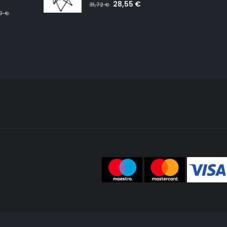
5.00
out of 5
28,55
€
31,72
€
00
€