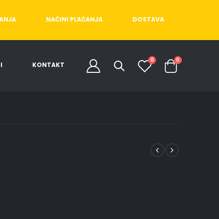
ĆANJA
NAČINI PLAĆANJA
DOSTAVA
0
0
I
KONTAKT