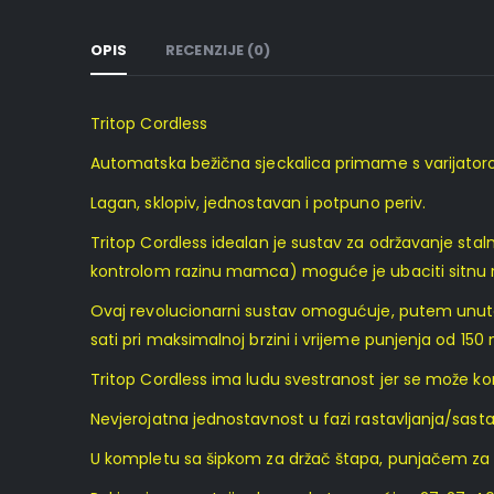
OPIS
RECENZIJE (0)
Tritop Cordless
Automatska bežična sjeckalica primame s varijator
Lagan, sklopiv, jednostavan i potpuno periv.
Tritop Cordless idealan je sustav za održavanje staln
kontrolom razinu mamca) moguće je ubaciti sitnu ribu
Ovaj revolucionarni sustav omogućuje, putem unutarnj
sati pri maksimalnoj brzini i vrijeme punjenja od 150
Tritop Cordless ima ludu svestranost jer se može kor
Nevjerojatna jednostavnost u fazi rastavljanja/sast
U kompletu sa šipkom za držač štapa, punjačem za ba