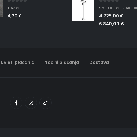
0
out of 5
0
out of 5
4,67
€
5.250,00
€
7.600,
–
4,20
€
4.725,00
€
–
6.840,00
€
Uvjeti plaćanja
Načini plaćanja
Dostava