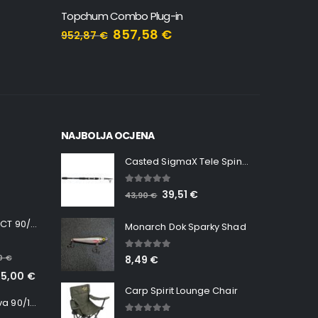
Topchum Combo Plug-in
Snap Rel
857,58
€
952,87
€
9,22
€
NAJBOLJA OCJENA
Casted SigmaX Tele Spin, 300cm, 40-80gr
5.00
out of 5
39,51
€
43,90
€
Minn Kota RT INSTINCT 90/115 WR QUEST
Monarch Dok Sparky Shad
5.00
out of 5
00
€
8,49
€
65,00
€
Carp Spirit Lounge Chair
Minn Kota RT Terrova 90/115 WR QUEST