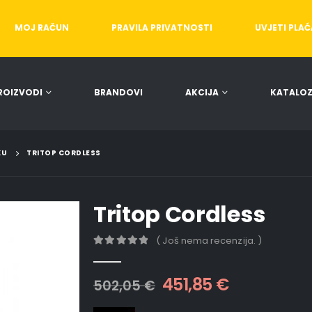
MOJ RAČUN
PRAVILA PRIVATNOSTI
UVJETI PLA
ROIZVODI
BRANDOVI
AKCIJA
KATALOZ
KU
TRITOP CORDLESS
Tritop Cordless
( Još nema recenzija. )
0
out of 5
451,85
€
502,05
€