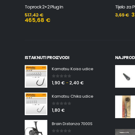
Toprock 2×2 Plug In
Tijelo za 
3
517,42
€
3,69
€
465,68
€
ISTAKNUTI PROIZVODI
NAJPROD
Kamatsu Koiso udice
0
out of 5
1,90
€
2,40
€
–
Kamatsu Chika udice
0
out of 5
1,80
€
Brain Distanza 7000S