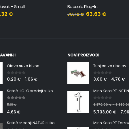
Plovak – Small
Boccola Plug-In
,32
€
63,63
€
70,70
€
AVANIJI
NOVI PROIZVODI
Olovo suza klizna
Tunjica za ribolov
0
out of 5
0
out of 5
0,20
€
1,06
€
3,80
€
4,70
€
–
–
Šetač HOLO srednji silikonska Ribica Belgrade Walker
5.00
out of 5
0
out of 5
5,18
€
6.370,00
€
8.850,
–
4,66
€
5.733,00
€
7.9
–
Šetač srednji NATUR silikonska ribica Belgrade Walker