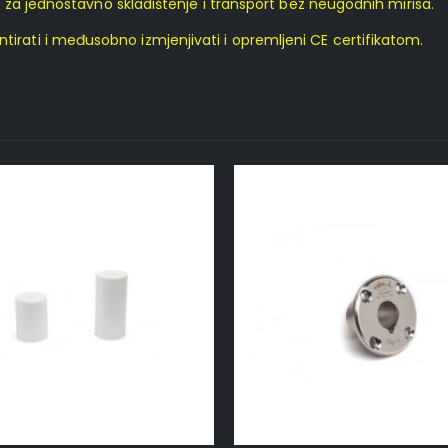
 za jednostavno skladištenje i transport bez neugodnih mirisa.
i i međusobno izmjenjivati ​​i opremljeni CE certifikatom.