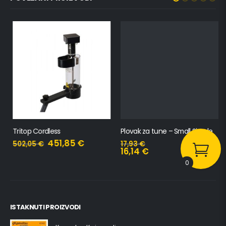
Tritop Cordless
Plovak za tune – Small Simple
451,85
€
502,05
€
17,93
€
16,14
€
0
ISTAKNUTI PROIZVODI