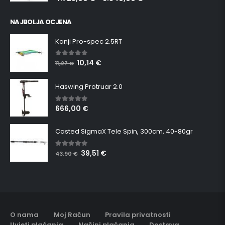
4.725,00
€
6.840,00
€
–
NAJBOLJA OCJENA
Kanji Pro-spec 2.5RT
10,14
€
5.00
out of 5
11,27
€
Haswing Protruar 2.0
666,00
€
5.00
out of 5
Casted SigmaX Tele Spin, 300cm, 40-80gr
39,51
€
5.00
out of 5
43,90
€
O nama
Moj Račun
Pravila privatnosti