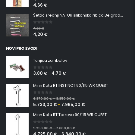
5,18
€
4,66
€
Šetač srednji NATUR silikonska ribica Belgrade Walker
0
out of 5
4,67
€
4,20
€
NOVI PROIZVODI
Tunjica za ribolov
3,80
€
4,70
€
0
out of 5
–
Minn Kota RT INSTINCT 90/115 WR QUEST
0
out of 5
6.370,00
€
8.850,00
€
–
5.733,00
€
7.965,00
€
–
Minn Kota RT Terrova 90/115 WR QUEST
0
out of 5
5.250,00
€
7.600,00
€
–