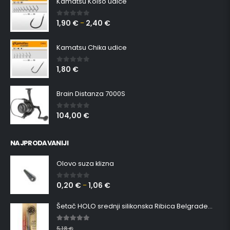
Kamatsu Koiso udice
1,90
€
2,40
€
0
out of 5
–
Kamatsu Chika udice
1,80
€
0
out of 5
Brain Distanza 7000S
104,00
€
0
out of 5
NAJPRODAVANIJI
Olovo suza klizna
0,20
€
1,06
€
0
out of 5
–
Šetač HOLO srednji silikonska Ribica Belgrade Walker
5.00
out of 5