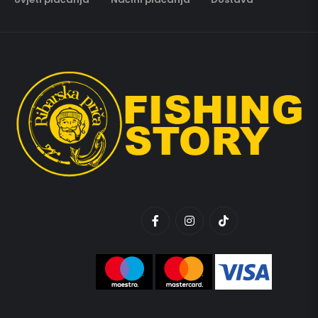
Uvjeti plaćanja
Načini plaćanja
Dostava