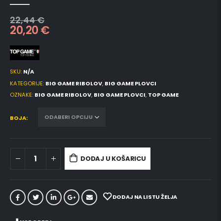
0
out of 5
22,44
€
20,20
€
SKU:
N/A
KATEGORIJE:
BIG GAME RIBOLOV
,
BIG GAME PLOVCI
OZNAKE:
BIG GAME RIBOLOV
,
BIG GAME PLOVCI
,
TOP GAME
BOJA
DODAJ U KOŠARICU
DODAJ NA LISTU ŽELJA