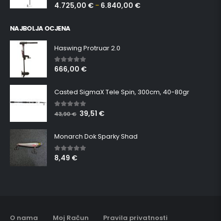
4.725,00
€
6.840,00
€
–
NAJBOLJA OCJENA
Haswing Protruar 2.0
666,00
€
5.00
out of 5
Casted SigmaX Tele Spin, 300cm, 40-80gr
39,51
€
5.00
out of 5
43,90
€
Monarch Dok Sparky Shad
8,49
€
5.00
out of 5
O nama
Moj Račun
Pravila privatnosti