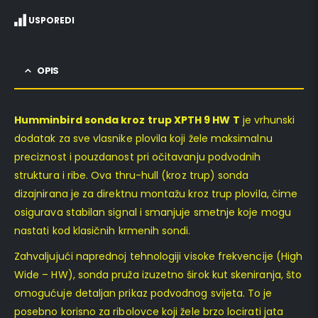
USPOREDI
OPIS
Humminbird sonda kroz trup XPTH 9 HW T
je vrhunski
dodatak za sve vlasnike plovila koji žele maksimalnu
preciznost i pouzdanost pri očitavanju podvodnih
struktura i ribe. Ova thru-hull (kroz trup) sonda
dizajnirana je za direktnu montažu kroz trup plovila, čime
osigurava stabilan signal i smanjuje smetnje koje mogu
nastati kod klasičnih krmenih sondi.
Zahvaljujući naprednoj tehnologiji visoke frekvencije (High
Wide – HW), sonda pruža izuzetno širok kut skeniranja, što
omogućuje detaljan prikaz podvodnog svijeta. To je
posebno korisno za ribolovce koji žele brzo locirati jata