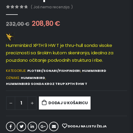
( Još nema recenzija. )
0
out of 5
208,80
€
232,00
€
Humminbird XPTH 9 HW T je thru-hull sonda visoke
preciznosti sa širokim kutom skeniranja, idealna za
pouzdano očitanje podvodnih struktura i ribe.
KATEGORIJE:
PLOTERI/SONARI/FISHFINDERI
,
HUMMINBIRD
OZNAKE:
HUMMINBIRD
,
HUMMINBIRD SONDA KROZ TRUP XPTH 9 HW T
DODAJ U KOŠARICU
DODAJ NA LISTU ŽELJA