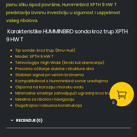
jasnu sliku ispod površine, Humminbird XPTH 9 HW T
predstavlja izvrsnu investiciju u sigurnost i uspješnost
vašeg ribolova.
Karakteristike HUMMINBIRD sonda kroz trup XPTH
9 HW T
Tip sonde: kroz trup (thru-hull)
Model: XPTH 9 HW T
Tehnologija: High Wide (široki kut skeniranja)
Precizno očitanje dubine i strukture dna
Stabilan signal pri većim brzinama
Kompatibilnost s Humminbird sonar uređajima
Otporna na koroziju i morsku vodu
Minimalne smetnje zahvaljujući ugradnji kroz trup
Idealna za ribolov i navigaciju
0
Dugotrajna i robusna konstrukcija
RECENZIJE (0)