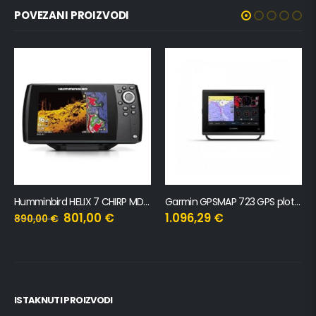
POVEZANI PROIZVODI
Humminbird HELIX 7 CHIRP MDI GPS G4
Garmin GPSMAP 723 GPS ploter s internom antenom (7″)
801,00
€
1.096,29
€
890,00
€
ISTAKNUTI PROIZVODI