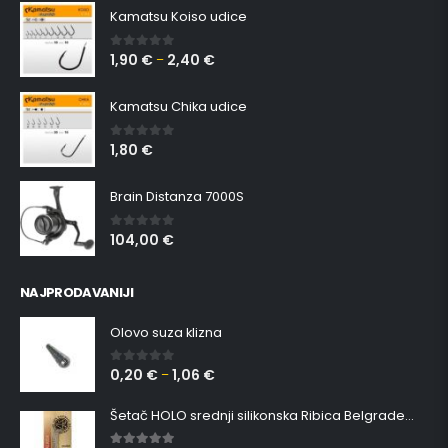
Kamatsu Koiso udice
1,90
€
2,40
€
0
out of 5
–
Kamatsu Chika udice
1,80
€
0
out of 5
Brain Distanza 7000S
104,00
€
0
out of 5
NAJPRODAVANIJI
Olovo suza klizna
0,20
€
1,06
€
0
out of 5
–
Šetač HOLO srednji silikonska Ribica Belgrade Walker