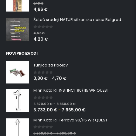
5.00
out of 5
5,18
€
4,66
€
Šetač srednji NATUR silikonska ribica Belgrade Walker
0
out of 5
4,67
€
4,20
€
NOVI PROIZVODI
Tunjica za ribolov
3,80
€
4,70
€
0
out of 5
–
Minn Kota RT INSTINCT 90/115 WR QUEST
0
out of 5
6.370,00
€
8.850,00
€
–
5.733,00
€
7.965,00
€
–
Minn Kota RT Terrova 90/115 WR QUEST
0
out of 5
5.250,00
€
7.600,00
€
–