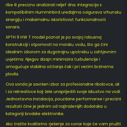
ribe ili precizno analizirati reljef dna. Integracija s
kompatibilnim Humminbird uređajima osigurava vrhunsku
sinergiju i maksimalnu iskoristivost funkcionalnosti
sonara.
XPTH 9 HW T model poznat je po svojoj robusnoj
konstrukciji i otpornosti na morsku vodu, što ga čini
idealnim izborom za dugotrajnu upotrebu u zahtjevnim
uvjetima. Njegov dizajn minimizira turbulencije i
omogućuje stabilna očitanja čak i pri većim brzinama
plovila.
Ova sonda je savršen izbor za profesionalne ribolovce, ali
i za rekreativce koji žele unaprijediti svoje iskustvo na vodi.
Jednostavna instalacija, pouzdane performanse i precizni
rezultati čine je jednim od najtraženijih dodataka u
kategoriji brodske elektronike.
Ako tražite kvalitetno rješenje za sonar koje će vam pružiti