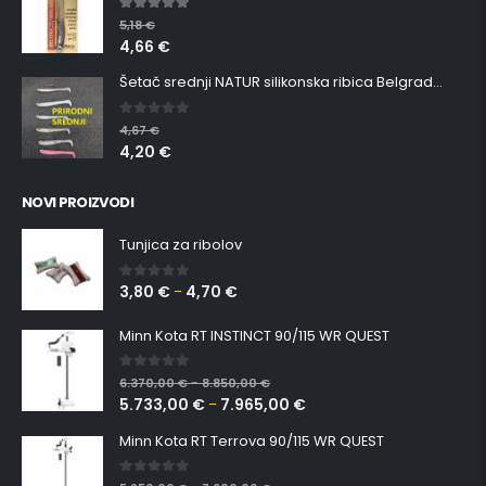
5.00
out of 5
5,18
€
4,66
€
Šetač srednji NATUR silikonska ribica Belgrade Walker
0
out of 5
4,67
€
4,20
€
NOVI PROIZVODI
Tunjica za ribolov
3,80
€
4,70
€
0
out of 5
–
Minn Kota RT INSTINCT 90/115 WR QUEST
0
out of 5
6.370,00
€
8.850,00
€
–
5.733,00
€
7.965,00
€
–
Minn Kota RT Terrova 90/115 WR QUEST
0
out of 5