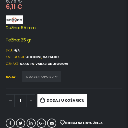
6,79
€
6,11
€
Dužina: 65 mm
Težina: 25 gr
SKU:
N/A
KATEGORIJE:
JIGGOVI
,
VARALICE
OZNAKE:
SAKURA
,
VARALICE
,
JIGGOVI
BOJA
DODAJ U KOŠARICU
DODAJ NA LISTU ŽELJA