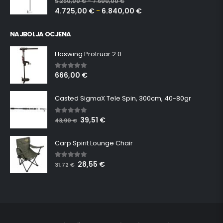
5.250,00
€
7.600,00
€
–
4.725,00
€
6.840,00
€
–
NAJBOLJA OCJENA
Haswing Protruar 2.0
666,00
€
5.00
out of 5
Casted SigmaX Tele Spin, 300cm, 40-80gr
39,51
€
5.00
out of 5
43,90
€
Carp Spirit Lounge Chair
28,55
€
5.00
out of 5
31,72
€