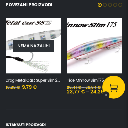
POVEZANI PROIZVODI
NEMA NA ZALIHI
Drag Metal Cast Super Slim 20gr
Tide Minnow Slim 175
9,79
€
10,88
€
26,41
€
–
26,94
€
23,77
€
–
24,25
€
0
ISTAKNUTI PROIZVODI