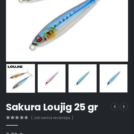
Sakura Loujig 25 gr
( Još nema recenzija. )
0
out of 5