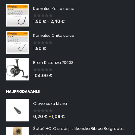
Kamatsu Koiso udice
1,90
€
2,40
€
0
out of 5
–
Kamatsu Chika udice
1,80
€
0
out of 5
Brain Distanza 7000S
104,00
€
0
out of 5
NAJPRODAVANIJI
Olovo suza klizna
0,20
€
1,06
€
0
out of 5
–
Šetač HOLO srednji silikonska Ribica Belgrade Walker