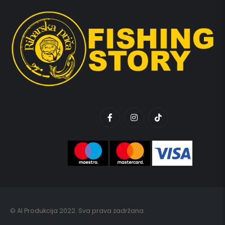
© AI Produkcija 2022. Sva prava zadržana.