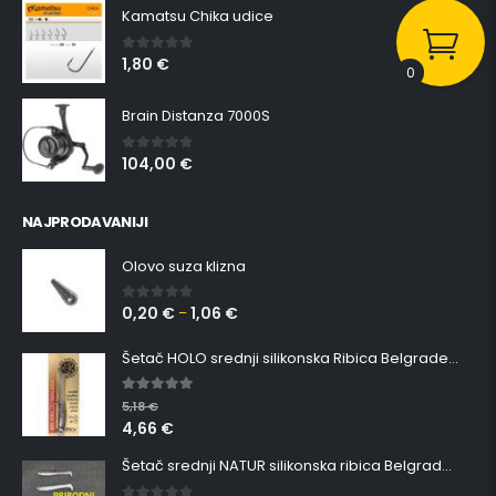
Kamatsu Chika udice
1,80
€
0
out of 5
0
Brain Distanza 7000S
104,00
€
0
out of 5
NAJPRODAVANIJI
Olovo suza klizna
0,20
€
1,06
€
0
out of 5
–
Šetač HOLO srednji silikonska Ribica Belgrade Walker
5.00
out of 5
5,18
€
4,66
€
Šetač srednji NATUR silikonska ribica Belgrade Walker