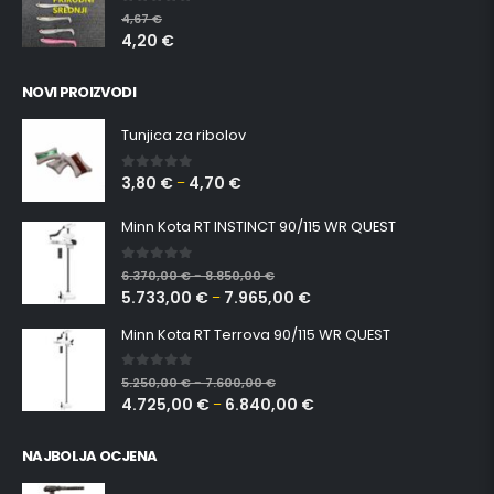
0
out of 5
4,67
€
4,20
€
NOVI PROIZVODI
Tunjica za ribolov
3,80
€
4,70
€
0
out of 5
–
Minn Kota RT INSTINCT 90/115 WR QUEST
0
out of 5
6.370,00
€
8.850,00
€
–
5.733,00
€
7.965,00
€
–
Minn Kota RT Terrova 90/115 WR QUEST
0
out of 5
5.250,00
€
7.600,00
€
–
4.725,00
€
6.840,00
€
–
NAJBOLJA OCJENA