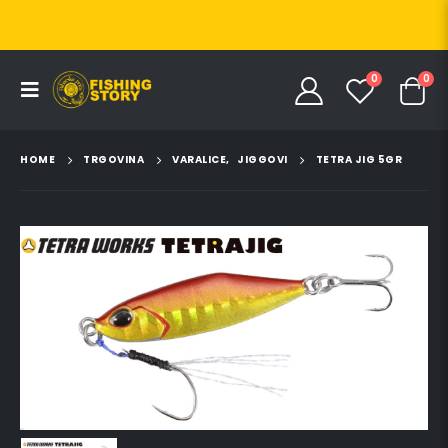
0
0
HOME
TRGOVINA
VARALICE
,
JIGGOVI
TETRA JIG 5GR