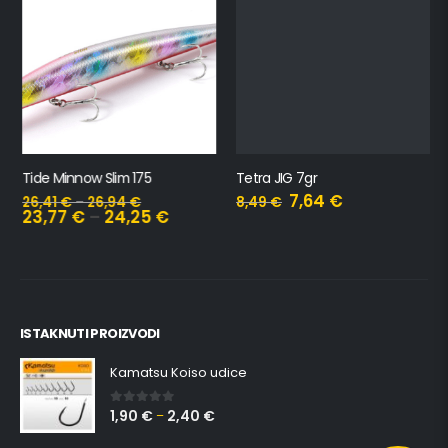
Tide Minnow Slim 175
Tetra JIG 7gr
7,64
€
26,41
€
–
26,94
€
8,49
€
23,77
€
–
24,25
€
ISTAKNUTI PROIZVODI
Kamatsu Koiso udice
1,90
€
2,40
€
0
out of 5
–