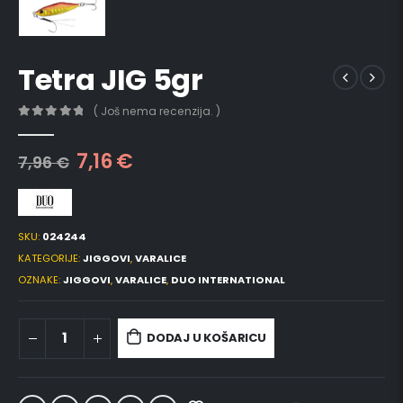
Tetra JIG 5gr
( Još nema recenzija. )
0
out of 5
7,16
€
7,96
€
SKU:
024244
KATEGORIJE:
JIGGOVI
,
VARALICE
OZNAKE:
JIGGOVI
,
VARALICE
,
DUO INTERNATIONAL
DODAJ U KOŠARICU