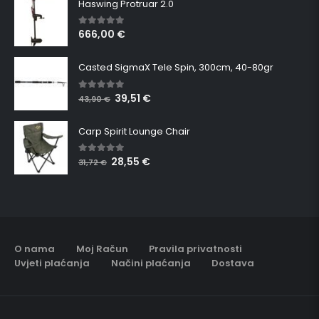
Haswing Protruar 2.0
666,00
€
5.00
out of 5
Casted SigmaX Tele Spin, 300cm, 40-80gr
39,51
€
5.00
out of 5
43,90
€
Carp Spirit Lounge Chair
28,55
€
5.00
out of 5
31,72
€
O nama
Moj Račun
Pravila privatnosti
Uvjeti plaćanja
Načini plaćanja
Dostava