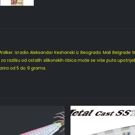
Walker. Izradio Aleksandar Keshanski iz Beograda. Mali Belgrade Wa
za razliku od ostalih silikonskih ribica može se više puta upotrijebit
arira od 5 do 9 grama.