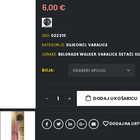
6,00
€
SKU:
022210
KATEGORIJE:
SILIKONCI
,
VARALICE
OZNAKE:
BELGRADE WALKER
,
VARALICE
,
ŠETAČI
,
SI
BOJA
DODAJ U KOŠARICU
DODAJ NA LIST