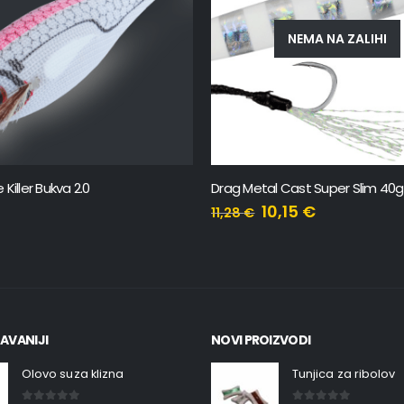
NEMA NA ZALIHI
l Cast Super Slim 40gr
DTD Ballistic White Killer Bukva 3
0,15
€
10,90
€
9,81
€
AVANIJI
NOVI PROIZVODI
Olovo suza klizna
Tunjica za ribolov