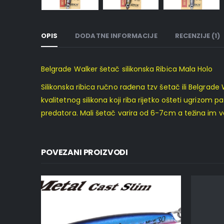
OPIS
DODATNE INFORMACIJE
RECENZIJE (1)
Belgrade Walker šetač silikonska Ribica Mala Holo
Silikonska ribica ručno rađena tzv šetač ili Belgrade 
kvalitetnog silikona koji riba rijetko ošteti ugrizom pa 
predatora. Mali šetač varira od 6-7cm a težina im v
POVEZANI PROIZVODI