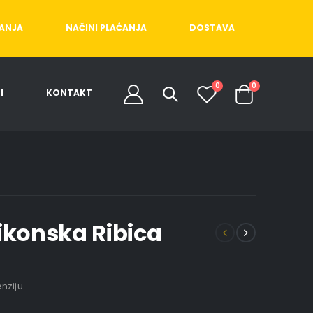
ĆANJA
NAČINI PLAĆANJA
DOSTAVA
0
0
I
KONTAKT
likonska Ribica
enziju