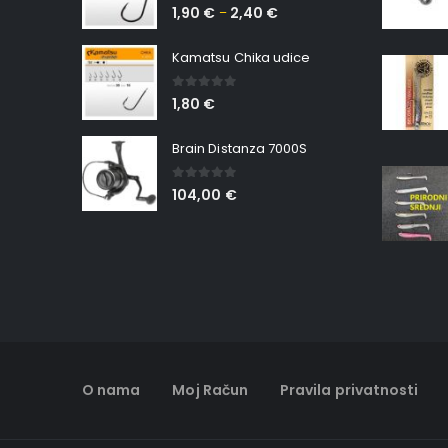
0
out of 5
1,90
€
2,40
€
–
Kamatsu Chika udice
0
out of 5
1,80
€
Brain Distanza 7000S
0
out of 5
104,00
€
O nama
Moj Račun
Pravila privatnosti