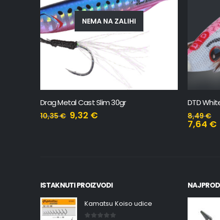
DTD White Killer Bukva 2.0
Drag Meta
1
8,49
€
11,28
€
7,64
€
ISTAKNUTI PROIZVODI
NAJPROD
Kamatsu Koiso udice