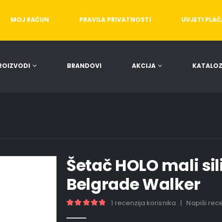
MOJ RAČUN
PRAVILA PRIVATNOSTI
UVJETI PLA
ROIZVODI
BRANDOVI
AKCIJA
KATALOZ
Šetač HOLO mali si
Belgrade Walker
1
recenzija korisnika
|
Napiši rec
5.00
out of 5