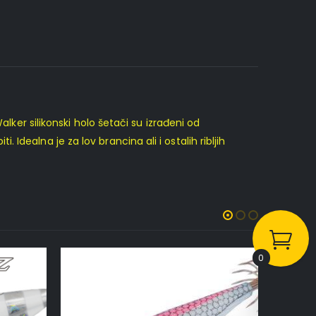
lker silikonski holo šetači su izrađeni od
i. Idealna je za lov brancina ali i ostalih ribljih
0