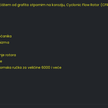
tem od grafita otpornim na koroziju, Cyclonic Flow Rotor (CFR)
pčanika
nizma
nje rotora
ce
omska ručka za veličine 6000 i veće