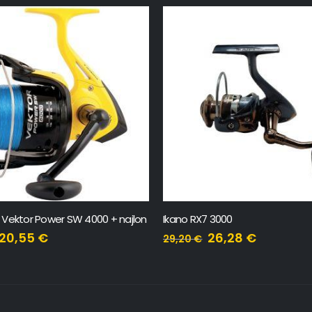
Vektor Power SW 4000 + najlon
Ikano RX7 3000
20,55
€
26,28
€
29,20
€