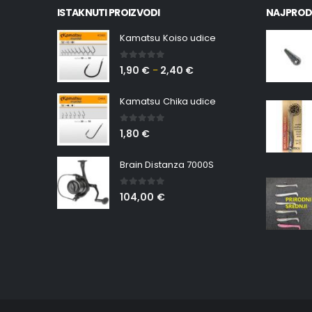
ISTAKNUTI PROIZVODI
NAJPROD
Kamatsu Koiso udice
0
out of 5
1,90
€
2,40
€
–
Kamatsu Chika udice
0
out of 5
1,80
€
Brain Distanza 7000S
0
out of 5
104,00
€