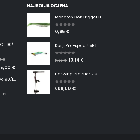
NAJBOLJA OCJENA
Monarch Dok Trigger 8
5.00
out of 5
0,65
€
Minn Kota RT INSTINCT 90/115 WR QUEST
Kanji Pro-spec 2.5RT
5.00
out of 5
00
€
10,14
€
11,27
€
65,00
€
Haswing Protruar 2.0
Minn Kota RT Terrova 90/115 WR QUEST
5.00
out of 5
666,00
€
00
€