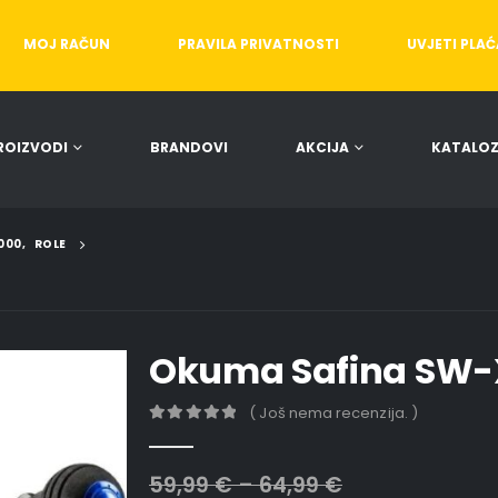
MOJ RAČUN
PRAVILA PRIVATNOSTI
UVJETI PLA
ROIZVODI
BRANDOVI
AKCIJA
KATALOZ
5000
,
ROLE
Okuma Safina SW-
( Još nema recenzija. )
0
out of 5
59,99
€
–
64,99
€