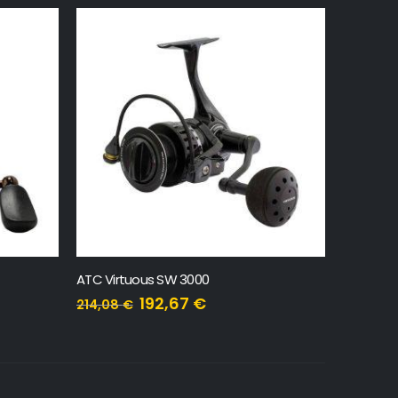
ATC Virtuous SW 3000
ATC Virt
192,67
€
214,08
€
167,99
€