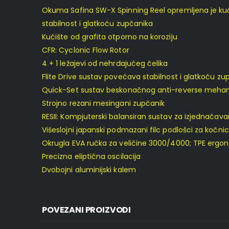
Okuma Safina SW-X Spinning Reel opremljena je kućiš
stabilnost i glatkoću zupčanika
Kućište od grafita otporno na koroziju
CFR: Cyclonic Flow Rotor
4 + 1 ležajevi od nehrđajućeg čelika
Flite Drive sustav povećava stabilnost i glatkoću zu
Quick-Set sustav beskonačnog anti-reverse meha
Strojno rezani mesingani zupčanik
RESII: Kompjuterski balansiran sustav za izjednačava
Višeslojni japanski podmazani filc podlošci za kočni
Okrugla EVA ručka za veličine 3000/4000; TPE ergon
Precizna eliptična oscilacija
Dvobojni aluminijski kalem
POVEZANI PROIZVODI