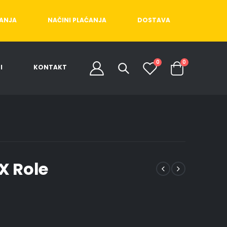
ĆANJA
NAČINI PLAĆANJA
DOSTAVA
0
0
I
KONTAKT
X Role