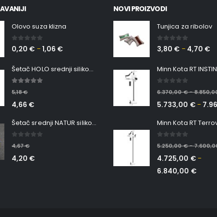
AVANIJI
NOVI PROIZVODI
Olovo suza klizna
Tunjica za ribolov
0
out of 5
0
out of 5
0,20
€
1,06
€
3,80
€
4,70
€
–
–
Šetač HOLO srednji silikonska Ribica Belgrade Walker
5.00
out of 5
0
out of 5
5,18
€
6.370,00
€
8.850,
–
4,66
€
5.733,00
€
7.9
–
Šetač srednji NATUR silikonska ribica Belgrade Walker
0
out of 5
0
out of 5
4,67
€
5.250,00
€
7.600,
–
4,20
€
4.725,00
€
–
6.840,00
€