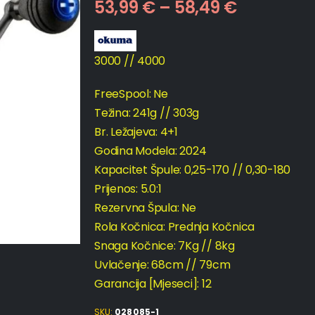
53,99
€
–
58,49
€
3000 // 4000
FreeSpool: Ne
Težina: 241g // 303g
Br. Ležajeva: 4+1
Godina Modela: 2024
Kapacitet Špule: 0,25-170 // 0,30-180
Prijenos: 5.0:1
Rezervna Špula: Ne
Rola Kočnica: Prednja Kočnica
Snaga Kočnice: 7Kg // 8kg
Uvlačenje: 68cm // 79cm
Garancija [Mjeseci]: 12
SKU:
028085-1