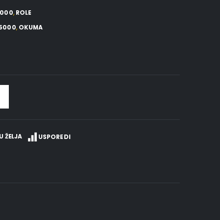
5000
,
ROLE
 5000
,
OKUMA
U ŽELJA
USPOREDI