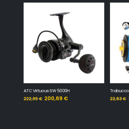
ATC Virtuous SW 5000H
Trabucco 
200,69
€
222,99
€
22,83
€