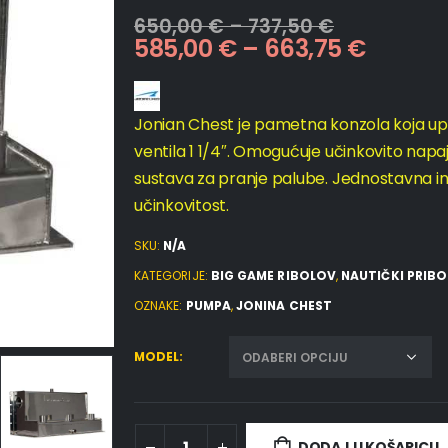
650,00
€
–
737,50
€
585,00
€
–
663,75
€
Jonian Chest je pametna konzola koja u
ventila 1 1/4″. Omogućuje učinkovito nap
sustava za pranje palube. Jednostavna in
učinkovitost.
SKU:
N/A
KATEGORIJE:
BIG GAME RIBOLOV
,
NAUTIČKI PRIBO
OZNAKE:
PUMPA
,
JONINA CHEST
MODEL
DODAJ U KOŠARICU