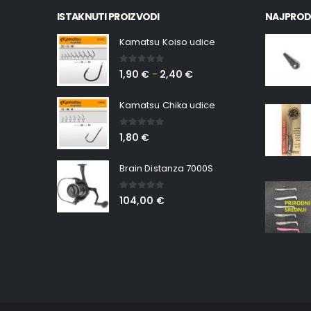
ISTAKNUTI PROIZVODI
NAJPROD
Kamatsu Koiso udice
0
out of 5
1,90
€
2,40
€
–
Kamatsu Chika udice
0
out of 5
1,80
€
Brain Distanza 7000S
0
out of 5
104,00
€