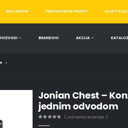
MOJ RAČUN
PRAVILA PRIVATNOSTI
UVJETI PLA
ROIZVODI
BRANDOVI
AKCIJA
KATALOZ
OR
Jonian Chest – Kon
jednim odvodom
( Još nema recenzija. )
0
out of 5