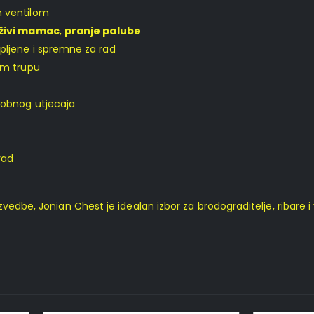
m ventilom
 živi mamac
,
pranje palube
pljene i spremne za rad
om trupu
sobnog utjecaja
rad
edbe, Jonian Chest je idealan izbor za brodograditelje, ribare i vl