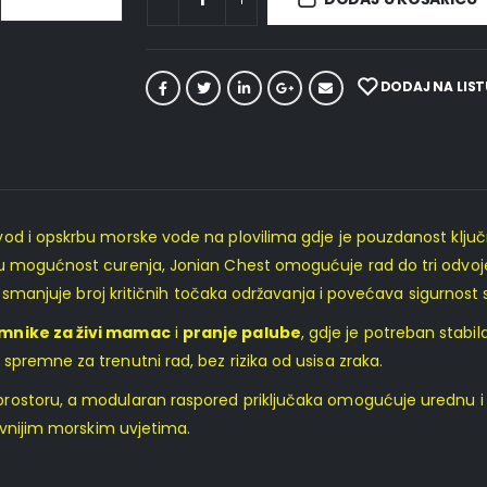
DODAJ NA LIST
od i opskrbu morske vode na plovilima gdje je pouzdanost ključna
u mogućnost curenja, Jonian Chest omogućuje rad do tri odvojen
, smanjuje broj kritičnih točaka održavanja i povećava sigurnost 
mnike za živi mamac
i
pranje palube
, gdje je potreban stabi
premne za trenutni rad, bez rizika od usisa zraka.
storu, a modularan raspored priključaka omogućuje urednu i pro
evnijim morskim uvjetima.