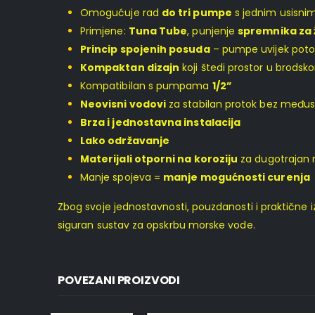
Omogućuje rad
do tri pumpe
s jednim usisni
Primjene:
Tuna Tube
, punjenje
spremnika za
Princip spojenih posuda
– pumpe uvijek poto
Kompaktan dizajn
koji štedi prostor u brodsk
Kompatibilan s pumpama
1/2”
Neovisni vodovi
za stabilan protok bez među
Brza i jednostavna instalacija
Lako održavanje
Materijali otporni na koroziju
za dugotrajan 
Manje spojeva =
manje mogućnosti curenja
Zbog svoje jednostavnosti, pouzdanosti i praktične izv
siguran sustav za opskrbu morske vode.
POVEZANI PROIZVODI