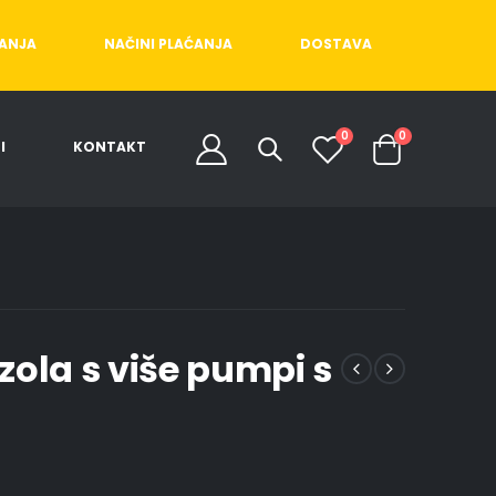
ĆANJA
NAČINI PLAĆANJA
DOSTAVA
0
0
I
KONTAKT
zola s više pumpi s