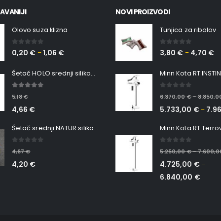
AVANIJI
NOVI PROIZVODI
Olovo suza klizna
Tunjica za ribolov
0
out of 5
0
out of 5
0,20
€
1,06
€
3,80
€
4,70
€
–
–
Šetač HOLO srednji silikonska Ribica Belgrade Walker
5.00
out of 5
0
out of 5
5,18
€
6.370,00
€
8.850,
–
4,66
€
5.733,00
€
7.9
–
Šetač srednji NATUR silikonska ribica Belgrade Walker
0
out of 5
0
out of 5
4,67
€
5.250,00
€
7.600,
–
4,20
€
4.725,00
€
–
6.840,00
€