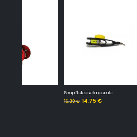
Snap Release Imperiale
Topchum 
14,75
€
16,39
€
399,59
€