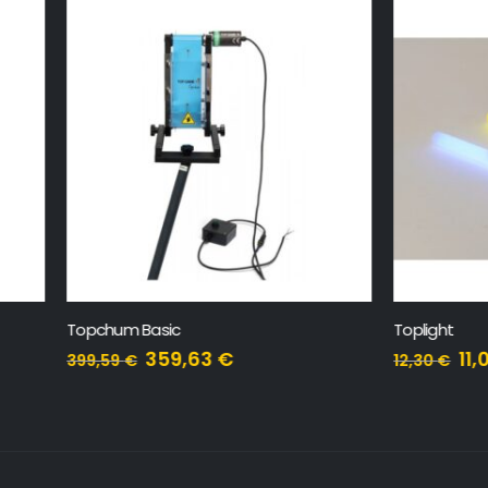
Basic
Toplight
359,63
€
11,07
€
12,30
€