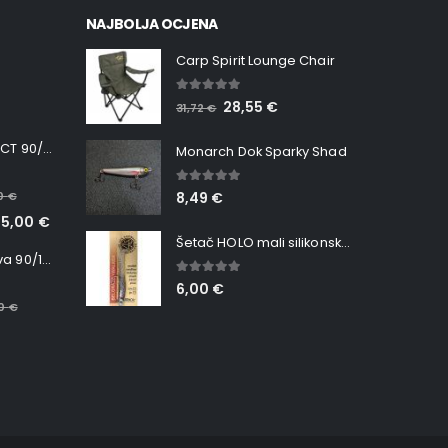
NAJBOLJA OCJENA
Carp Spirit Lounge Chair
5.00
out of 5
28,55
€
31,72
€
Minn Kota RT INSTINCT 90/115 WR QUEST
Monarch Dok Sparky Shad
5.00
out of 5
00
€
8,49
€
65,00
€
Šetač HOLO mali silikonska Ribica Belgrade Walker
Minn Kota RT Terrova 90/115 WR QUEST
5.00
out of 5
6,00
€
00
€