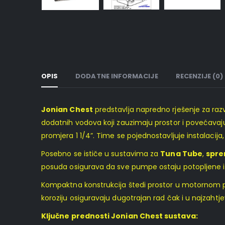
OPIS
DODATNE INFORMACIJE
RECENZIJE (0)
Jonian Chest
predstavlja napredno rješenje za razv
dodatnih vodova koji zauzimaju prostor i povećavaj
promjera 1 1/4”. Time se pojednostavljuje instalacija
Posebno se ističe u sustavima za
Tuna Tube
,
spre
posuda osigurava da sve pumpe ostaju potopljene i s
Kompaktna konstrukcija štedi prostor u motornom pro
koroziju osiguravaju dugotrajan rad čak i u najzahtj
Ključne prednosti Jonian Chest sustava: