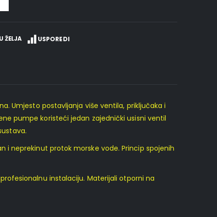
U ŽELJA
USPOREDI
. Umjesto postavljanja više ventila, priključaka i
e pumpe koristeći jedan zajednički usisni ventil
sustava.
lan i neprekinut protok morske vode. Princip spojenih
fesionalnu instalaciju. Materijali otporni na