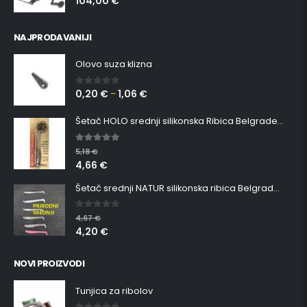
104,00
€
NAJPRODAVANIJI
Olovo suza klizna
0,20
€
1,06
€
0
out of 5
–
Šetač HOLO srednji silikonska Ribica Belgrade Walker
5.00
out of 5
5,18
€
4,66
€
Šetač srednji NATUR silikonska ribica Belgrade Walker
0
out of 5
4,67
€
4,20
€
NOVI PROIZVODI
Tunjica za ribolov