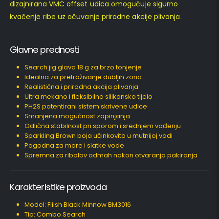
dizajnirana VMC offset udica omogućuje sigurno
kvačenje ribe uz očuvanje prirodne akcije plivanja.
Glavne prednosti
Search jig glava 18 g za brzo tonjenje
Idealna za pretraživanje dubljih zona
Realistična i prirodna akcija plivanja
Ultra mekano i fleksibilno silikonsko tijelo
PH2S patentirani sistem skrivene udice
Smanjena mogućnost zapinjanja
Odlična stabilnost pri sporom i srednjem vođenju
Sparkling Brown boja učinkovita u mutnijoj vodi
Pogodna za more i slatke vode
Spremna za ribolov odmah nakon otvaranja pakiranja
Karakteristike proizvoda
Model: Fiiish Black Minnow BM3016
Tip: Combo Search