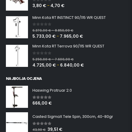
3,80
€
4,70
€
0
out of 5
–
Minn Kota RT INSTINCT 90/115 WR QUEST
0
out of 5
6.370,00
€
8.850,00
€
–
5.733,00
€
7.965,00
€
–
Minn Kota RT Terrova 90/115 WR QUEST
0
out of 5
5.250,00
€
7.600,00
€
–
4.725,00
€
6.840,00
€
–
NAJBOLJA OCJENA
Haswing Protruar 2.0
666,00
€
5.00
out of 5
Casted SigmaX Tele Spin, 300cm, 40-80gr
39,51
€
5.00
out of 5
43,90
€