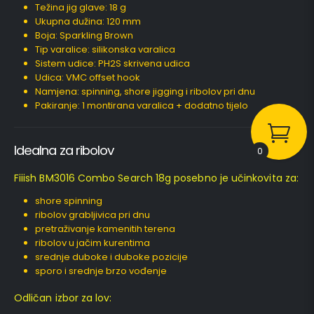
Težina jig glave: 18 g
Ukupna dužina: 120 mm
Boja: Sparkling Brown
Tip varalice: silikonska varalica
Sistem udice: PH2S skrivena udica
Udica: VMC offset hook
Namjena: spinning, shore jigging i ribolov pri dnu
Pakiranje: 1 montirana varalica + dodatno tijelo
Idealna za ribolov
0
Fiiish BM3016 Combo Search 18g posebno je učinkovita za:
shore spinning
ribolov grabljivica pri dnu
pretraživanje kamenitih terena
ribolov u jačim kurentima
srednje duboke i duboke pozicije
sporo i srednje brzo vođenje
Odličan izbor za lov: