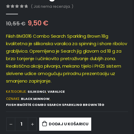
( Još nema recenzija. )
0
out of 5
9,50
€
10,55
€
Fiiish BM3016 Combo Search Sparkling Brown 18g
kvalitetna je silikonska varalica za spinning i shore ribolov
grabljivica. Opremljena je Search jig glavom od 18 g za
brzo tonjenje i učinkovito pretraživanje dubljih zona.
Realistična akcija plivanja, mekano tijelo i PH2S sistem
skrivene udice omogućuju prirodnu prezentaciju uz
smanjeno zapinjanje.
KATEGORIJE:
SILIKONCI
,
VARALICE
OZNAKE:
BLACK MINNOW
,
FIIISH BM3016 COMBO SEARCH SPARKLING BROWN 18G
DODAJ U KOŠARICU