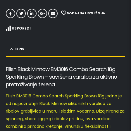
DODAJ NA LISTU ŽELJA
USPOREDI
OPIS
Fiiish Black Minnow BM3016 Combo Search 18g
Sparkling Brown – savršena varalica za aktivno
pretraživanje terena
Fiiish BM3016 Combo Search Sparkling Brown 18g jedna je
od najpoznatijih Black Minnow silikonskih varalica za
ribolov grabljivica u moru i slatkim vodama. Dizajnirana za
spinning, shore jigging i ribolov pri dnu, ova varalica
kombinira prirodno kretanje, vrhunsku fleksibilnost i