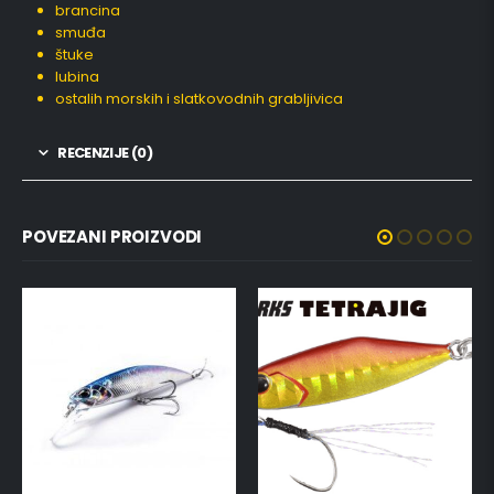
brancina
smuđa
štuke
lubina
ostalih morskih i slatkovodnih grabljivica
RECENZIJE (0)
POVEZANI PROIZVODI