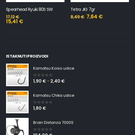
Spearhead Ryuki 80S SW
Tetra JIG 7gr
7,64
€
17,12
€
8,49
€
15,41
€
ISTAKNUTI PROIZVODI
Kamatsu Koiso udice
1,90
€
2,40
€
0
out of 5
–
Kamatsu Chika udice
1,80
€
0
out of 5
Brain Distanza 7000S
0
out of 5