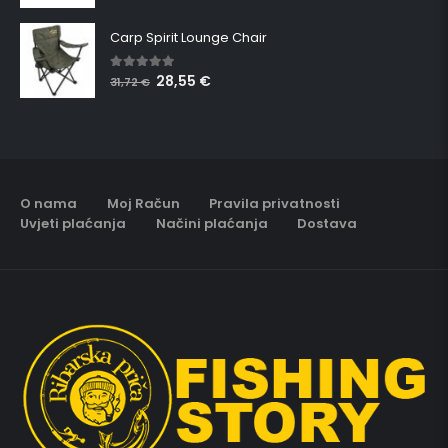
Carp Spirit Lounge Chair
28,55
€
5.00
out of 5
31,72
€
O nama
Moj Račun
Pravila privatnosti
Uvjeti plaćanja
Načini plaćanja
Dostava