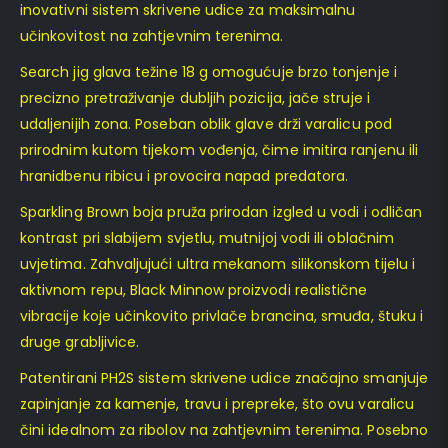
inovativni sistem skrivene udice za maksimalnu
učinkovitost na zahtjevnim terenima.
Search jig glava težine 18 g omogućuje brzo tonjenje i
precizno pretraživanje dubljih pozicija, jače struje i
udaljenijih zona. Poseban oblik glave drži varalicu pod
prirodnim kutom tijekom vođenja, čime imitira ranjenu ili
hranidbenu ribicu i provocira napad predatora.
Sparkling Brown boja pruža prirodan izgled u vodi i odličan
kontrast pri slabijem svjetlu, mutnijoj vodi ili oblačnim
uvjetima. Zahvaljujući ultra mekanom silikonskom tijelu i
aktivnom repu, Black Minnow proizvodi realistične
vibracije koje učinkovito privlače brancina, smuđa, štuku i
druge grabljivice.
Patentirani PH2S sistem skrivene udice značajno smanjuje
zapinjanje za kamenje, travu i prepreke, što ovu varalicu
čini idealnom za ribolov na zahtjevnim terenima. Posebno