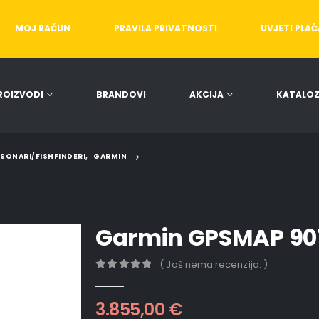
MOJ RAČUN
PRAVILA PRIVATNOSTI
UVJETI PLA
ROIZVODI
BRANDOVI
AKCIJA
KATALOZ
/SONARI/FISHFINDERI
,
GARMIN
Garmin GPSMAP 901
( Još nema recenzija. )
0
out of 5
3.855,00
€