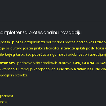
rtplotter za profesionalnu navigaciju
rafski ploter
dizajniran za nautičare i profesionalce koji traže
cije osigurava
jasan prikaz karata i navigacijskih podataka
u
bilo kojeg kuta
, što povećava sigurnost i udobnost pri upravljanj
antenom
i podržava više satelitskih sustava:
GPS, GLONASS, Gal
m vremenu. Uređaj je kompatibilan s
Garmin Navionics+, Navio
igacijskih oznaka.
glednost
laciju