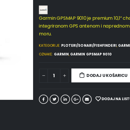
Garmin GPSMAP 9010 je premium 10,1” cha
integriranom GPS antenom i naprednom po
moru.
KATEGORIJE:
PLOTERI/SONARI/FISHFINDERI
,
GARM
OZNAKE:
GARMIN
,
GARMIN GPSMAP 9010
DODAJ U KOŠARICU
DODAJ NA LIST