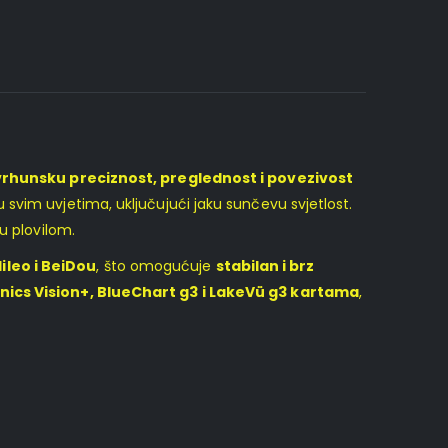
vrhunsku preciznost, preglednost i povezivost
 svim uvjetima, uključujući jaku sunčevu svjetlost.
u plovilom.
ileo i BeiDou
, što omogućuje
stabilan i brz
nics Vision+, BlueChart g3 i LakeVü g3 kartama
,