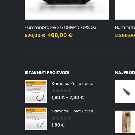
 G3
Humminbird XPLORE 9 CMSI+
Humminbi
2.070,00
€
2.300,00
€
3.550,0
ISTAKNUTI PROIZVODI
NAJPROD
Kamatsu Koiso udice
0
out of 5
1,90
€
2,40
€
–
Kamatsu Chika udice
0
out of 5
1,80
€