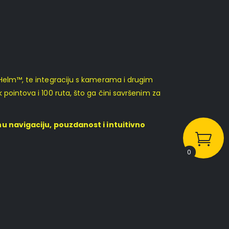
eHelm™, te integraciju s kamerama i drugim
pointova i 100 ruta, što ga čini savršenim za
u navigaciju, pouzdanost i intuitivno
0