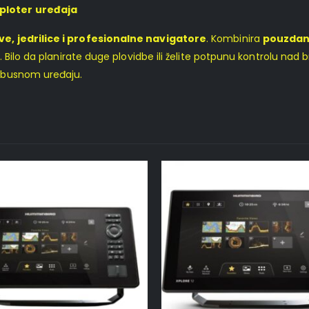
 ploter uređaja
, jedrilice i profesionalne navigatore
. Kombinira
pouzdano
m. Bilo da planirate duge plovidbe ili želite potpunu kontrolu n
obusnom uređaju.