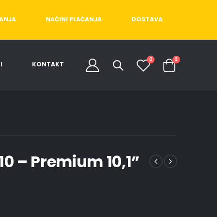
ĆANJA
NAČINI PLAĆANJA
DOSTAVA
0
0
I
KONTAKT
0 – Premium 10,1”