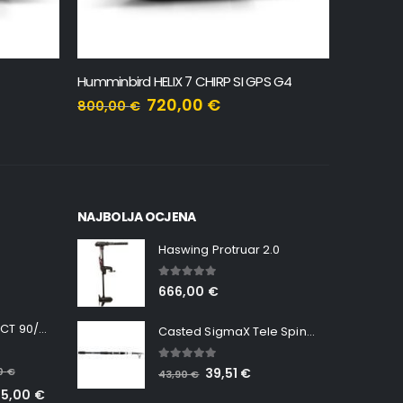
S G4
Humminbird HELIX 5 CHIRP GPS G3
Humminbi
423,00
€
470,00
€
950,00
NAJBOLJA OCJENA
Haswing Protruar 2.0
5.00
out of 5
666,00
€
Minn Kota RT INSTINCT 90/115 WR QUEST
Casted SigmaX Tele Spin, 300cm, 40-80gr
5.00
out of 5
00
€
39,51
€
43,90
€
65,00
€