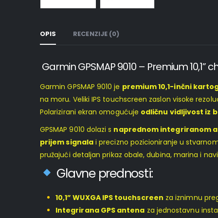
OPIS
RECENZIJE (0)
Garmin GPSMAP 9010 – Premium 10,1” cha
Garmin GPSMAP 9010 je
premium 10,1-inčni kartog
na moru. Veliki IPS touchscreen zaslon visoke rezolu
Polarizirani ekran omogućuje
odličnu vidljivost iz 
GPSMAP 9010 dolazi s
naprednom integriranom 
prijem signala
i precizno pozicioniranje u stvarno
pružajući detaljan prikaz obale, dubina, marina i nav
Glavne prednosti:
10,1” WUXGA IPS touchscreen
za iznimnu pre
Integrirana GPS antena
za jednostavnu insta