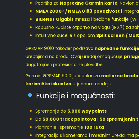
Podrška za
Napredne Garmin karte
: Navionic
NMEA 2000® / NMEA 0183 povezivost
i integr
BlueNet Gigabit mreža
i bežične funkcije (Wi
Robusno kućište otporno na vlagu (IPX7) za za
Intuitivno sučelje s opcijom
Split screen / Mul
GPSMAP 9010 također podržava
napredne funkcije 
uređajima na brodu. Ovaj uređaj omogućuje
prila
dugotrajne i profesionalne plovidbe.
Garmin GPSMAP 9010 je idealan za
motorne brodove
korisničko iskustvo
u jednom uređaju.
Funkcije i mogućnosti:
Spremanje do
5.000 waypoints
Do
50.000 track pointova
i
50 spremljenih 
Planiranje i spremanje
100 ruta
Integracija s kamerama i mrežnim uređajima