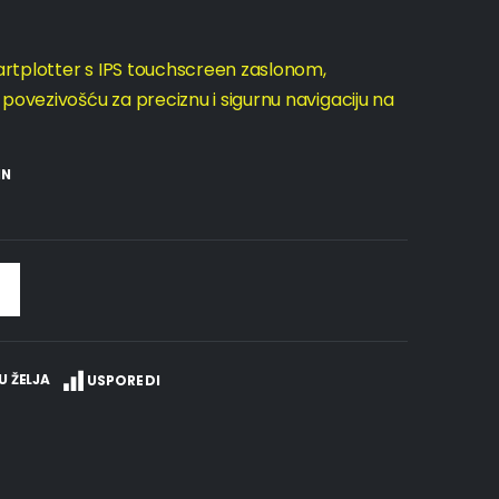
rtplotter s IPS touchscreen zaslonom,
vezivošću za preciznu i sigurnu navigaciju na
IN
U ŽELJA
USPOREDI