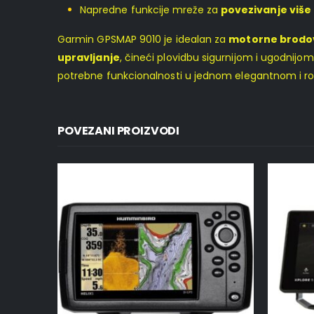
Napredne funkcije mreže za
povezivanje više
Garmin GPSMAP 9010 je idealan za
motorne brodove
upravljanje
, čineći plovidbu sigurnijom i ugodnijo
potrebne funkcionalnosti u jednom elegantnom i r
POVEZANI PROIZVODI