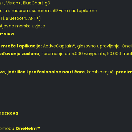
s+, Vision+, BlueChart g3
acija s radarom, sonarom, AIS-om i autopilotom
-Fi, Bluetooth, ANT+)
htjevne morske uvjete
ti-view
mreže i aplikacije
: ActiveCaptain®, glasovno upravljanje, On
gođavanje zaslona
, spremanje do 5.000 waypoints, 50.000 track 
, jedrilice i profesionalne nautičare
, kombinirajući
precizn
trackova
 pomoću
OneHelm™