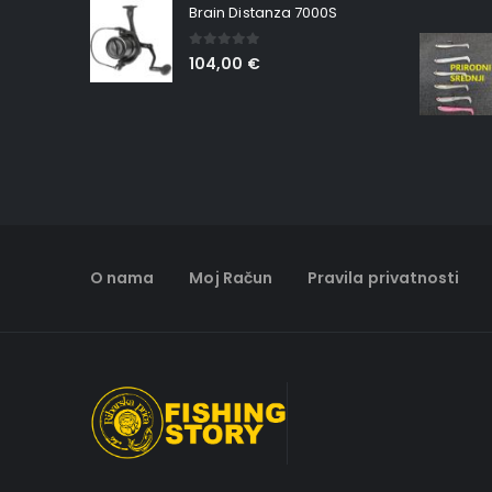
Brain Distanza 7000S
0
out of 5
104,00
€
O nama
Moj Račun
Pravila privatnosti