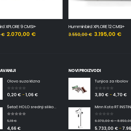
rd XPLORE 12 CMSI+
Humminbird HELIX 7 CHIRP SI GP
3.195,00
€
720,00
€
0
€
800,00
€
AVANIJI
NOVI PROIZVODI
Olovo suza klizna
Tunjica za ribolov
0
out of 5
0
out of 5
0,20
€
1,06
€
3,80
€
4,70
€
–
–
Šetač HOLO srednji silikonska Ribica Belgrade Walker
5.00
out of 5
0
out of 5
5,18
€
6.370,00
€
8.850,
–
4,66
€
5.733,00
€
7.9
–