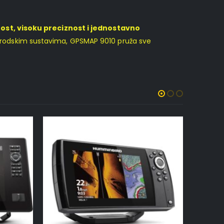
st, visoku preciznost i jednostavno
ad brodskim sustavima, GPSMAP 9010 pruža sve