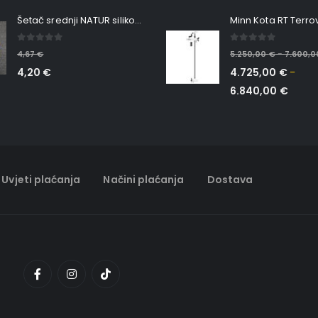
Šetač srednji NATUR silikonska ribica Belgrade Walker
0
out of 5
0
out of 5
4,67
€
5.250,00
€
7.600,
–
4,20
€
4.725,00
€
–
6.840,00
€
Uvjeti plaćanja
Načini plaćanja
Dostava