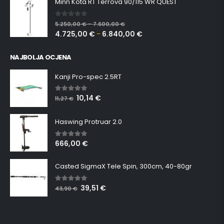
Minn Kota RT Terrova 90/115 WR QUEST
0
out of 5
5.250,00
€
7.600,00
€
–
4.725,00
€
6.840,00
€
–
NAJBOLJA OCJENA
Kanji Pro-spec 2.5RT
10,14
€
5.00
out of 5
11,27
€
Haswing Protruar 2.0
666,00
€
5.00
out of 5
Casted SigmaX Tele Spin, 300cm, 40-80gr
39,51
€
5.00
out of 5
43,90
€