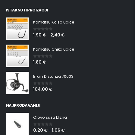
ISTAKNUTI PROIZVODI
Kamatsu Koiso udice
1,90
€
2,40
€
0
out of 5
–
Kamatsu Chika udice
1,80
€
0
out of 5
Brain Distanza 7000S
104,00
€
0
out of 5
NAJPRODAVANIJI
Olovo suza klizna
0,20
€
1,06
€
0
out of 5
–