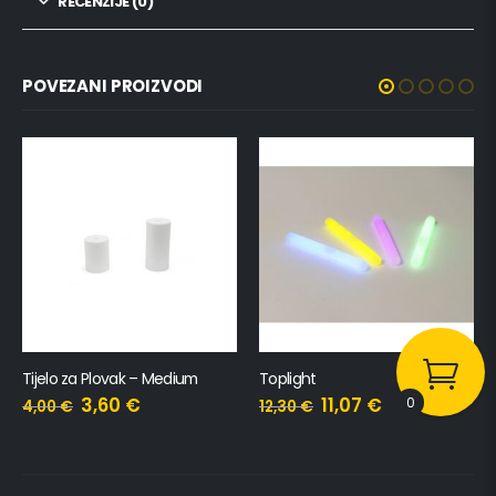
RECENZIJE (0)
POVEZANI PROIZVODI
Tijelo za Plovak – Medium
Toplight
3,60
€
11,07
€
0
4,00
€
12,30
€