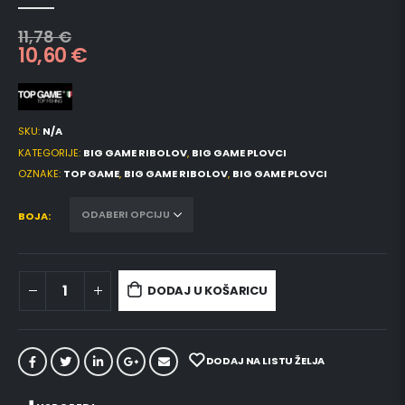
0
out of 5
11,78
€
10,60
€
SKU:
N/A
KATEGORIJE:
BIG GAME RIBOLOV
,
BIG GAME PLOVCI
OZNAKE:
TOP GAME
,
BIG GAME RIBOLOV
,
BIG GAME PLOVCI
BOJA
DODAJ U KOŠARICU
DODAJ NA LISTU ŽELJA