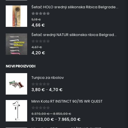
Šetač HOLO srednji silikonska Ribica Belgrade Walker
5.00
out of 5
5,18
€
4,66
€
Šetač srednji NATUR silikonska ribica Belgrade Walker
0
out of 5
4,67
€
4,20
€
NOVI PROIZVODI
Tunjica za ribolov
3,80
€
4,70
€
0
out of 5
–
Minn Kota RT INSTINCT 90/115 WR QUEST
0
out of 5
6.370,00
€
8.850,00
€
–
5.733,00
€
7.965,00
€
–