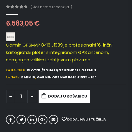
( Još nema recenzija. )
0
out of 5
6.583,05
€
Garmin GPSMAP 8416 J1939 je profesionalni 16-inčni
kartografski ploter s integriranom GPS antenom,
namijenjen velikim i zahtjevnim plovilima.
KATEGORIJE:
PLOTERI/SONARI/FISHFINDERI
,
GARMIN
OZNAKE:
GARMIN
,
GARMIN GPSMAP 8416 J1939 – 16"
DODAJ U KOŠARICU
DODAJ NA LISTU ŽELJA