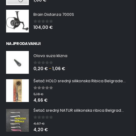
1,80
€
Brain Distanza 7000S
104,00
€
0
out of 5
NAJPRODAVANIJI
Olovo suza klizna
0,20
€
1,06
€
0
out of 5
–
Šetač HOLO srednji silikonska Ribica Belgrade Walker
5.00
out of 5
5,18
€
4,66
€
Šetač srednji NATUR silikonska ribica Belgrade Walker
0
out of 5
4,67
€
4,20
€