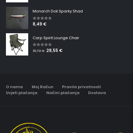
Monarch Dok Sparky Shad
8,49
€
5.00
out of 5
Carp Spirit Lounge Chair
28,55
€
5.00
out of 5
31,72
€
O nama
Moj Račun
Pravila privatnosti
Uvjeti plaćanja
Načini plaćanja
Dostava