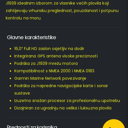
J1939 idealnim izborom za vlasnike većih plovila koji
zahtijevaju vrhunsku preglednost, pouzdanost i potpunu
kontrolu na moru.
Glavne karakteristike
16,0″ Full HD zaslon osjetljiv na dodir
Integrirana GPS antena visoke preciznosti
Podrška za J1939 mrežu motora
Kompatibilnost s NMEA 2000 i NMEA 0183
Garmin Marine Network povezivanje
Podrška za napredne navigacijske karte i sonar
sustave
Izuzetno snažan procesor za profesionalnu upotrebu
Dizajniran za ugradnju na velika i luksuzna plovila
Prednosti za korisnika