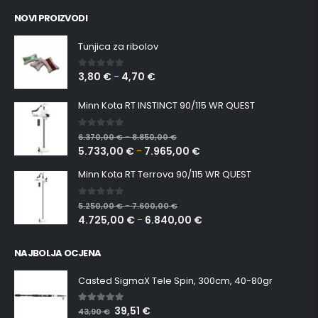
NOVI PROIZVODI
Tunjica za ribolov
3,80
€
4,70
€
0
out of 5
–
Minn Kota RT INSTINCT 90/115 WR QUEST
0
out of 5
6.370,00
€
8.850,00
€
–
5.733,00
€
7.965,00
€
–
Minn Kota RT Terrova 90/115 WR QUEST
0
out of 5
5.250,00
€
7.600,00
€
–
4.725,00
€
6.840,00
€
–
NAJBOLJA OCJENA
Casted SigmaX Tele Spin, 300cm, 40-80gr
39,51
€
5.00
out of 5
43,90
€