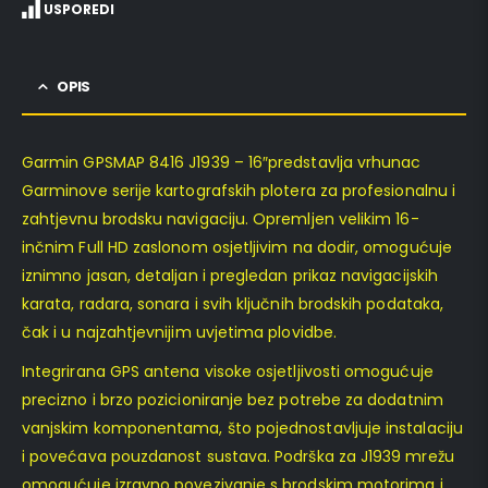
USPOREDI
OPIS
Garmin GPSMAP 8416 J1939 – 16″predstavlja vrhunac
Garminove serije kartografskih plotera za profesionalnu i
zahtjevnu brodsku navigaciju. Opremljen velikim 16-
inčnim Full HD zaslonom osjetljivim na dodir, omogućuje
iznimno jasan, detaljan i pregledan prikaz navigacijskih
karata, radara, sonara i svih ključnih brodskih podataka,
čak i u najzahtjevnijim uvjetima plovidbe.
Integrirana GPS antena visoke osjetljivosti omogućuje
precizno i brzo pozicioniranje bez potrebe za dodatnim
vanjskim komponentama, što pojednostavljuje instalaciju
i povećava pouzdanost sustava. Podrška za J1939 mrežu
omogućuje izravno povezivanje s brodskim motorima i