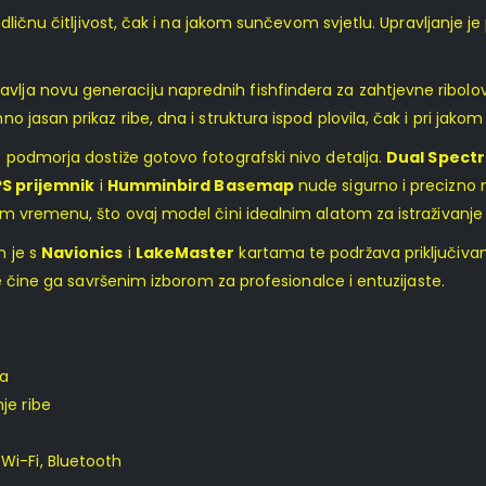
odličnu čitljivost, čak i na jakom sunčevom svjetlu. Upravljanje 
avlja novu generaciju naprednih fishfindera za zahtjevne ribolo
mno jasan prikaz ribe, dna i struktura ispod plovila, čak i pri jako
az podmorja dostiže gotovo fotografski nivo detalja.
Dual Spect
S prijemnik
i
Humminbird Basemap
nude sigurno i precizno n
 vremenu, što ovaj model čini idealnim alatom za istraživanje n
n je s
Navionics
i
LakeMaster
kartama te podržava priključiva
je čine ga savršenim izborom za profesionalce i entuzijaste.
na
je ribe
Wi-Fi, Bluetooth