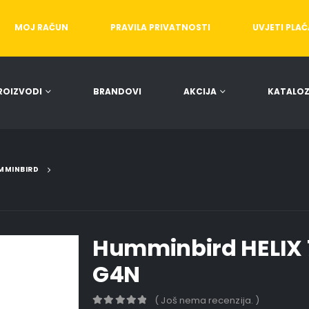
MOJ RAČUN
PRAVILA PRIVATNOSTI
UVJETI PLA
ROIZVODI
BRANDOVI
AKCIJA
KATALOZ
MMINBIRD
Humminbird HELIX 
G4N
( Još nema recenzija. )