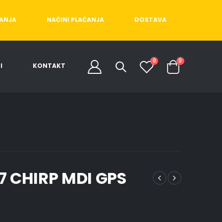
ĆANJA
NAČINI PLAĆANJA
DOSTAVA
0
0
I
KONTAKT
7 CHIRP MDI GPS