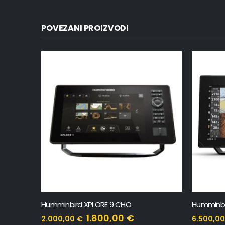
POVEZANI PROIZVODI
Humminbird HELIX 7 CHIRP MDI GPS G4N CHO
Humminbird XPLORE 9 CHO
Humminbir
1.800,00
€
2.000,00
€
6.500,0