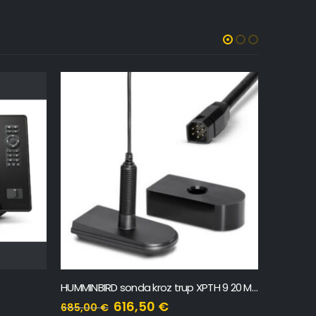
HUMMINBIRD sonda kroz trup XPTH 9 20 MSI T
616,50
€
1.096,
685,00
€