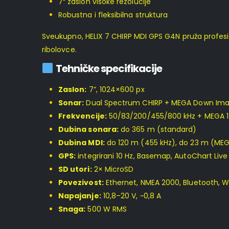
7″ zaslon visoke rezolucije
Robustna i fleksibilna struktura
Sveukupno, HELIX 7 CHIRP MDI GPS G4N pruža profes
ribolovce.
Tehničke specifikacije
Zaslon:
7”, 1024×600 px
Sonar:
Dual Spectrum CHIRP + MEGA Down Ima
Frekvencije:
50/83/200/455/800 kHz + MEGA 1
Dubina sonara:
do 365 m (standard)
Dubina MDI:
do 120 m (455 kHz), do 23 m (MEG
GPS:
integrirani 10 Hz, Basemap, AutoChart Live
SD utori:
2× MicroSD
Povezivost:
Ethernet, NMEA 2000, Bluetooth, Wi
Napajanje:
10,8–20 V, ~0,8 A
Snaga:
500 W RMS