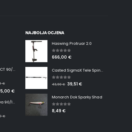
NAJBOLJA OCJENA
Haswing Protruar 2.0
5.00
out of 5
666,00
€
Minn Kota RT INSTINCT 90/115 WR QUEST
Casted SigmaX Tele Spin, 300cm, 40-80gr
5.00
out of 5
00
€
39,51
€
43,90
€
65,00
€
Monarch Dok Sparky Shad
Minn Kota RT Terrova 90/115 WR QUEST
5.00
out of 5
8,49
€
00
€