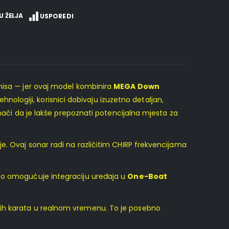
U ŽELJA
USPOREDI
omisa — jer ovaj model kombinira
MEGA Down
ologiji, korisnici dobivaju izuzetno detaljan,
znači da je lakše prepoznati potencijalna mjesta za
je. Ovaj sonar radi na različitim CHIRP frekvencijama
. To omogućuje integraciju uređaja u
One-Boat
nih karata u realnom vremenu. To je posebno