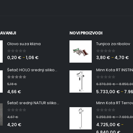
AVANIJI
NOVI PROIZVODI
Olovo suza klizna
Tunjica za ribolov
0
out of 5
0
out of 5
0,20
€
1,06
€
3,80
€
4,70
€
–
–
Šetač HOLO srednji silikonska Ribica Belgrade Walker
5.00
out of 5
0
out of 5
5,18
€
6.370,00
€
8.850,
–
4,66
€
5.733,00
€
7.9
–
Šetač srednji NATUR silikonska ribica Belgrade Walker
0
out of 5
0
out of 5
4,67
€
5.250,00
€
7.600,
–
4,20
€
4.725,00
€
–
6.840,00
€