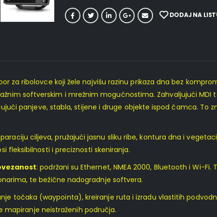
DODAJ NA LIST
or za ribolovce koji žele najvišu razinu prikaza dna bez kompr
ažnim softverskim i mrežnim mogućnostima. Zahvaljujući MDI tehn
učujući panjeve, stabla, stijene i druge objekte ispod čamca. To 
aciju ciljeva, pružajući jasnu sliku ribe, kontura dna i vegetaci
fleksibilnosti i preciznosti skeniranja.
ovezanost
: podržani su Ethernet, NMEA 2000, Bluetooth i Wi-Fi
sonarima, te bežične nadogradnje softvera.
e točaka (waypointa), kreiranje ruta i izradu vlastitih podvod
ele mapiranje neistraženih područja.