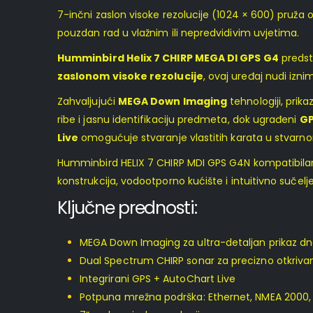
7-inčni zaslon visoke rezolucije (1024 × 600) pruža 
pouzdan rad u vlažnim ili nepredvidivim uvjetima.
Humminbird Helix 7 CHIRP MEGA DI GPS G4
predst
zaslonom visoke rezolucije
, ovaj uređaj nudi izni
Zahvaljujući
MEGA Down Imaging
tehnologiji, prik
ribe i jasnu identifikaciju predmeta, dok ugrađeni
GP
Live
omogućuje stvaranje vlastitih karata u stvarnom
Humminbird HELIX 7 CHIRP MDI GPS G4N kompatibila
konstrukcija, vodootporno kućište i intuitivno sučel
Ključne prednosti:
MEGA Down Imaging za ultra-detaljan prikaz d
Dual Spectrum CHIRP sonar za precizno otkrivan
Integrirani GPS + AutoChart Live
Potpuna mrežna podrška: Ethernet, NMEA 2000, 