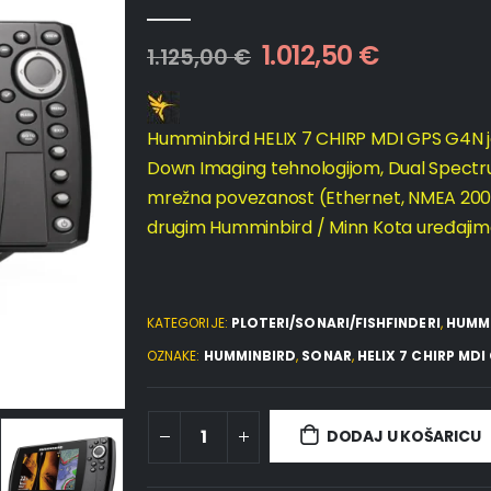
0
out of 5
1.012,50
€
1.125,00
€
Humminbird HELIX 7 CHIRP MDI GPS G4N je
Down Imaging tehnologijom, Dual Spect
mrežna povezanost (Ethernet, NMEA 2000,
drugim Humminbird / Minn Kota uređajima
KATEGORIJE:
PLOTERI/SONARI/FISHFINDERI
,
HUMM
OZNAKE:
HUMMINBIRD
,
SONAR
,
HELIX 7 CHIRP MDI
DODAJ U KOŠARICU