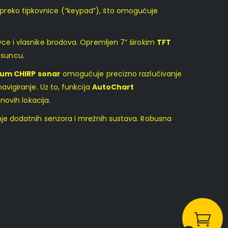
je preko tipkovnice (“keypad”), što omogućuje
vce i vlasnike brodova. Opremljen 7” širokim
TFT
m suncu.
rum CHIRP sonar
omogućuje precizno razlučivanje
avigiranje. Uz to, funkcija
AutoChart
ovih lokacija.
nje dodatnih senzora i mrežnih sustava. Robusna