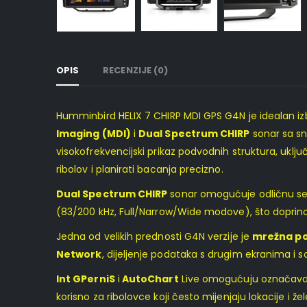
OPIS
RECENZIJE (0)
Humminbird HELIX 7 CHIRP MDI GPS G4N je idealan izb
Imaging (MDI)
i
Dual Spectrum CHIRP
sonar sa sn
visokofrekvencijski prikaz podvodnih struktura, uklj
ribolov i planirati bacanja precizno.
Dual Spectrum CHIRP
sonar omogućuje odličnu separ
(83/200 kHz, Full/Narrow/Wide modove), što doprinosi 
Jedna od velikih prednosti G4N verzije je
mrežna p
Network
, dijeljenje podataka s drugim ekranima i 
Int GPerniS
i
AutoChart
Live omogućuju označavanj
korisno za ribolovce koji često mijenjaju lokacije i ž