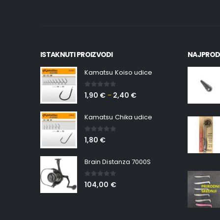
ISTAKNUTI PROIZVODI
NAJPROD
Kamatsu Koiso udice
0
out of 5
1,90
€
2,40
€
–
Kamatsu Chika udice
0
out of 5
1,80
€
Brain Distanza 7000S
0
out of 5
104,00
€