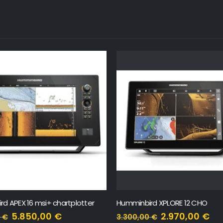
d APEX 16 msi+ chartplotter
Humminbird XPLORE 12 CHO
5.850,00
€
2.970,00
€
0
€
3.300,00
€