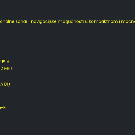
ionalne sonar i navigacijske mogućnosti u kompaktnom i moćnom
ging
.2 MHz
A DI)
-Fi