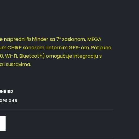
 napredni fishfinder sa 7” zaslonom, MEGA
rum CHIRP sonarom i internim GPS-om. Potpuna
 Wi-Fi, Bluetooth) omogućuje integraciju s
 i sustavima.
INBIRD
 GPS G4N