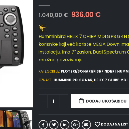
0
out of 5
936,00
€
1.040,00
€
Humminbird HELIX 7 CHIRP MDI GPS G4N CH
korisnike koji već koriste MEGA Down Imag
instalaciju. Ima 7″ zaslon, Dual Spectrum 
mrežno povezivanje.
KATEGORIJE:
PLOTERI/SONARI/FISHFINDERI
,
HUMM
OZNAKE:
HUMMINBIRD
,
SONAR
,
HELIX 7 CHIRP MD
DODAJ U KOŠARICU
DODAJ NA LIST