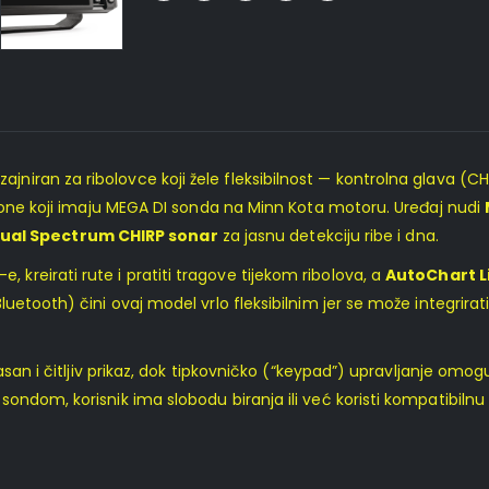
izajniran za ribolovce koji žele fleksibilnost — kontrolna glava 
e one koji imaju MEGA DI sonda na Minn Kota motoru. Uređaj nudi
ual Spectrum CHIRP sonar
za jasnu detekciju ribe i dna.
kreirati rute i pratiti tragove tijekom ribolova, a
AutoChart L
luetooth) čini ovaj model vrlo fleksibilnim jer se može integrir
asan i čitljiv prikaz, dok tipkovničko (“keypad”) upravljanje omog
ndom, korisnik ima slobodu biranja ili već koristi kompatibilnu 