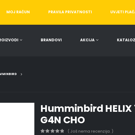
MOJ RAČUN
PRAVILA PRIVATNOSTI
UVJETI PLA
ROIZVODI
BRANDOVI
AKCIJA
KATALOZ
MMINBIRD
Humminbird HELIX 
G4N CHO
( Još nema recenzija. )