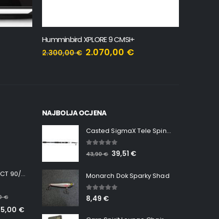
Humminbird XPLORE 9 CMSI+
Humminbi
2.070,00
€
2.300,00
€
2.550,0
NAJBOLJA OCJENA
Casted SigmaX Tele Spin, 300cm, 40-80gr
5.00
out of 5
39,51
€
43,90
€
Minn Kota RT INSTINCT 90/115 WR QUEST
Monarch Dok Sparky Shad
5.00
out of 5
00
€
8,49
€
65,00
€