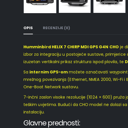
OPIS
RECENZIJE (0)
Humminbird HELIX 7 CHIRP MDI GPS G4N CHO
je d
izbor za integraciju u postojeće sustave, primjeric
izuzetan vertikalni prikaz struktura ispod plovila, te
D
Sa
internim GPS-om
možete označavati waypoint-e, 
mrežnog povezivanja (Ethernet, NMEA 2000, Wi-Fi i B
One-Boat Network sustavu.
7-inčni zaslon visoke rezolucije (1024 × 600) pruža j
teškim uvjetima. Budući da CHO model ne dolazi sa so
instalaciju.
Glavne prednosti: