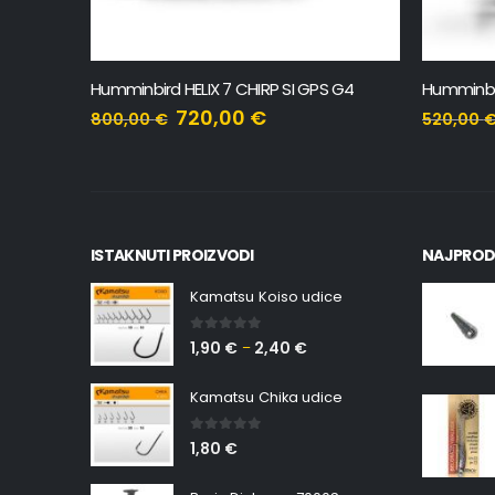
lotter
Humminbird HELIX 7 CHIRP SI GPS G4
Humminbir
720,00
€
800,00
€
520,00
ISTAKNUTI PROIZVODI
NAJPROD
Kamatsu Koiso udice
0
out of 5
1,90
€
2,40
€
–
Kamatsu Chika udice
0
out of 5
1,80
€