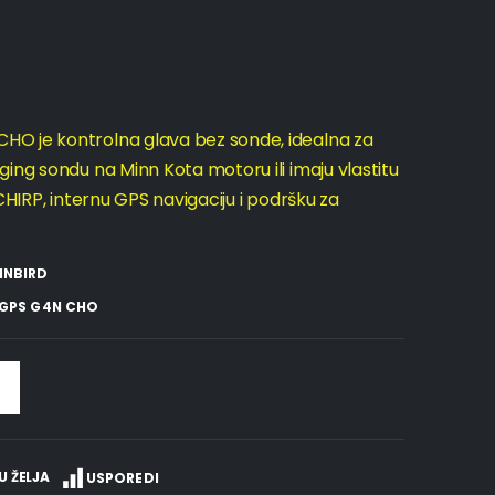
O je kontrolna glava bez sonde, idealna za
ing sondu na Minn Kota motoru ili imaju vlastitu
CHIRP, internu GPS navigaciju i podršku za
INBIRD
I GPS G4N CHO
U ŽELJA
USPOREDI