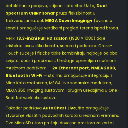
detektiranje panjeva, stijena i jata riba. Uz to,
Dual
Spectrum CHIRP sonar
pruža fleksibilnost u
frekvencijama, dok
MEGA Down Imaging+
(ovisno o
sondi) omogućuje vertikalni pregled terena ispod broda.
Veliki
13,3-inčni Full HD zaslon
(1920 × 1080) daje
kristalno jasnu sliku karata, sonara i podataka. Cross-
Touch sučelje i fizičke tipke kombiniraju najbolje od oba
svijeta: dodir i preciznost. Uređaj je opremljen moćnom
mrežnom podrškom —
2× Ethernet port, NMEA 2000,
Bluetooth i Wi-Fi
— što mu omogućuje integraciju s
Minn Kota motorima, MEGA Live sonarnim modulima,
MEGA 360 Imaging sustavom i drugim uređajima u One-
Boat Network ekosustavu.
Također podržava
AutoChart Live
, što omogućuje
stvaranje vlastitih podvodnih karata u realnom vremenu.
Dva MicroSD utora pružaju dovoljno prostora za karte i