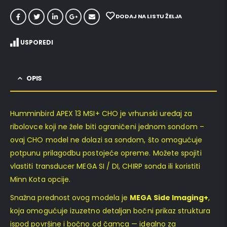
DODAJ NA LISTU ŽELJA
USPOREDI
OPIS
Humminbird APEX 13 MSI+ CHO je vrhunski uređaj za
ribolovce koji ne žele biti ograničeni jednom sondom –
ovaj CHO model ne dolazi sa sondom, što omogućuje
potpunu prilagodbu postojeće opreme. Možete spojiti
vlastiti transducer MEGA SI / DI, CHIRP sonda ili koristiti
Minn Kota opcije.
Snažna prednost ovog modela je
MEGA Side Imaging+
,
koja omogućuje izuzetno detaljan bočni prikaz struktura
ispod površine i bočno od čamca — idealno za