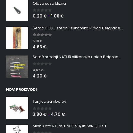
Olovo suza klizna
0,20
€
1,06
€
0
out of 5
–
Šetač HOLO srednji silikonska Ribica Belgrade Walker
5.00
out of 5
5,18
€
4,66
€
Šetač srednji NATUR silikonska ribica Belgrade Walker
0
out of 5
4,67
€
4,20
€
NOVI PROIZVODI
Tunjica za ribolov
3,80
€
4,70
€
0
out of 5
–
Minn Kota RT INSTINCT 90/115 WR QUEST