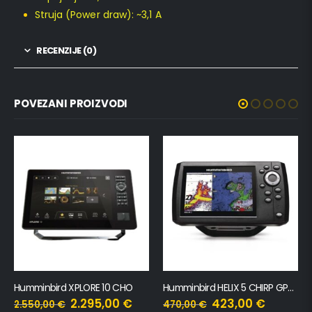
Struja (Power draw): ~3,1 A
RECENZIJE (0)
POVEZANI PROIZVODI
Humminbird XPLORE 10 CHO
Humminbird HELIX 5 CHIRP GPS G3
2.295,00
€
423,00
€
2.550,00
€
470,00
€