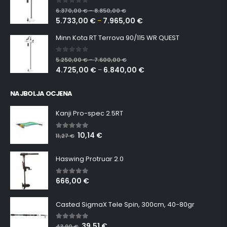
0
out of 5
6.370,00
€
8.850,00
€
–
5.733,00
€
7.965,00
€
–
Minn Kota RT Terrova 90/115 WR QUEST
0
out of 5
5.250,00
€
7.600,00
€
–
4.725,00
€
6.840,00
€
–
NAJBOLJA OCJENA
Kanji Pro-spec 2.5RT
10,14
€
5.00
out of 5
11,27
€
Haswing Protruar 2.0
666,00
€
5.00
out of 5
Casted SigmaX Tele Spin, 300cm, 40-80gr
39,51
€
5.00
out of 5
43,90
€