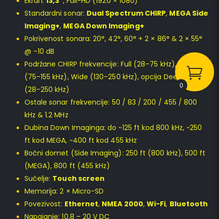
Ekran:
13,3″
, Full-HD (1920 × 1080)
Standardni sonar:
Dual Spectrum CHIRP
,
MEGA Side
Imaging+
,
MEGA Down Imaging+
Pokrivenost sonara: 20°, 42°, 60° + 2 × 86° & 2 × 55°
@ –10 dB
Podržane CHIRP frekvencije: Full (28–75 kHz), Narrow
(75–155 kHz), Wide (130–250 kHz), opcija Deepwater
0
(28–250 kHz)
Ostale sonar frekvencije: 50 / 83 / 200 / 455 / 800
kHz & 1.2 MHz
Dubina Down Imaginga: do ~125 ft kod 800 kHz, ~250
ft kod MEGA, ~400 ft kod 455 kHz
Bočni domet (Side Imaging): 250 ft (800 kHz), 500 ft
(MEGA), 800 ft (455 kHz)
Sučelje:
Touch screen
Memorija: 2 × Micro-SD
Povezivost:
Ethernet
,
NMEA 2000
,
Wi-Fi
,
Bluetooth
Napajanje: 10,8 – 20 V DC