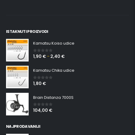
ISTAKNUTI PROIZVODI
Kamatsu Koiso udice
1,90
€
2,40
€
0
out of 5
–
Kamatsu Chika udice
1,80
€
0
out of 5
Brain Distanza 7000S
104,00
€
0
out of 5
NAJPRODAVANIJI