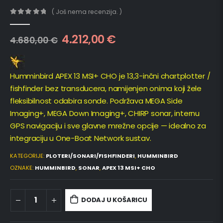
( Još nema recenzija. )
0
out of 5
4.212,00
€
4.680,00
€
Humminbird APEX 13 MSI+ CHO je 13,3-inčni chartplotter /
fishfinder bez transducera, namijenjen onima koji žele
fleksibilnost odabira sonde. Podržava MEGA Side
Imaging+, MEGA Down Imaging+, CHIRP sonar, internu
GPS navigaciju i sve glavne mrežne opcije — idealno za
integraciju u One-Boat Network sustav.
KATEGORIJE:
PLOTERI/SONARI/FISHFINDERI
,
HUMMINBIRD
OZNAKE:
HUMMINBIRD
,
SONAR
,
APEX 13 MSI+ CHO
DODAJ U KOŠARICU