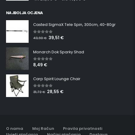
NAJBOLJA OCJENA
Casted SigmaX Tele Spin, 300cm, 40-80gr
39,51
€
5.00
out of 5
43,90
€
Monarch Dok Sparky Shad
8,49
€
5.00
out of 5
Carp Spirit Lounge Chair
28,55
€
5.00
out of 5
31,72
€
O nama
Moj Račun
Pravila privatnosti
Uvjeti plaćanja
Načini plaćanja
Dostava