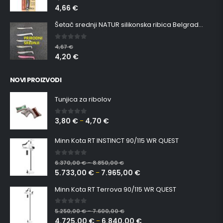
4,66
€
Šetač srednji NATUR silikonska ribica Belgrade Walker
0
out of 5
4,67
€
4,20
€
NOVI PROIZVODI
Tunjica za ribolov
3,80
€
4,70
€
0
out of 5
–
Minn Kota RT INSTINCT 90/115 WR QUEST
0
out of 5
6.370,00
€
8.850,00
€
–
5.733,00
€
7.965,00
€
–
Minn Kota RT Terrova 90/115 WR QUEST
0
out of 5
5.250,00
€
7.600,00
€
–
4.725,00
€
6.840,00
€
–