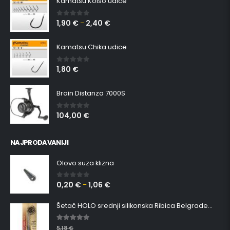
Kamatsu Koiso udice
1,90
€
2,40
€
0
out of 5
–
Kamatsu Chika udice
1,80
€
0
out of 5
Brain Distanza 7000S
104,00
€
0
out of 5
NAJPRODAVANIJI
Olovo suza klizna
0,20
€
1,06
€
0
out of 5
–
Šetač HOLO srednji silikonska Ribica Belgrade Walker
5.00
out of 5
5,18
€