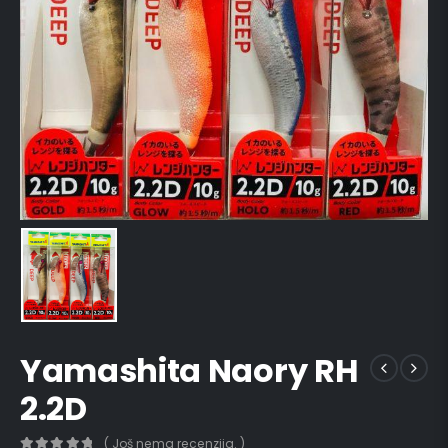
Yamashita Naory RH
2.2D
( Još nema recenzija. )