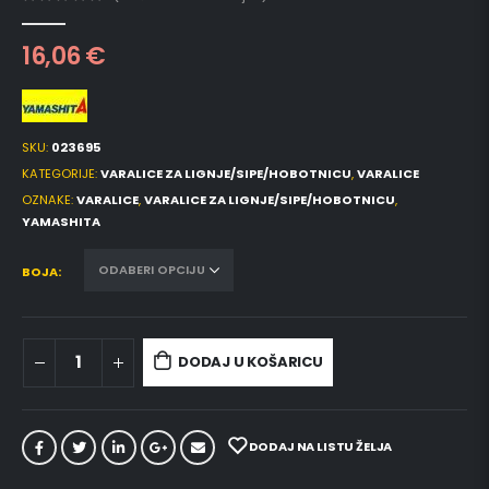
0
out of 5
16,06
€
SKU:
023695
KATEGORIJE:
VARALICE ZA LIGNJE/SIPE/HOBOTNICU
,
VARALICE
OZNAKE:
VARALICE
,
VARALICE ZA LIGNJE/SIPE/HOBOTNICU
,
YAMASHITA
BOJA
DODAJ U KOŠARICU
DODAJ NA LISTU ŽELJA