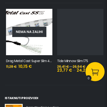
NEMA NA ZALIHI
Drag Metal Cast Super Slim 40gr
Tide Minnow Slim 175
10,15
€
11,28
€
26,41
€
–
26,94
€
23,77
€
–
24,25
€
0
ISTAKNUTI PROIZVODI