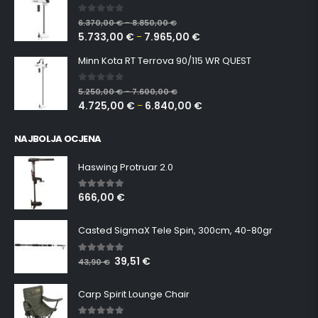
0
out of 5
6.370,00
€
8.850,00
€
–
5.733,00
€
7.965,00
€
–
Minn Kota RT Terrova 90/115 WR QUEST
0
out of 5
5.250,00
€
7.600,00
€
–
4.725,00
€
6.840,00
€
–
NAJBOLJA OCJENA
Haswing Protruar 2.0
666,00
€
5.00
out of 5
Casted SigmaX Tele Spin, 300cm, 40-80gr
39,51
€
5.00
out of 5
43,90
€
Carp Spirit Lounge Chair