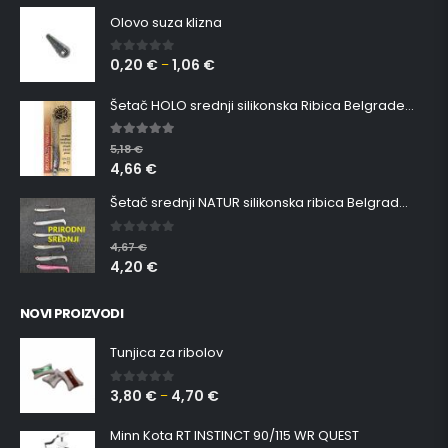
Olovo suza klizna
0,20
€
1,06
€
0
out of 5
–
Šetač HOLO srednji silikonska Ribica Belgrade Walker
5.00
out of 5
5,18
€
4,66
€
Šetač srednji NATUR silikonska ribica Belgrade Walker
0
out of 5
4,67
€
4,20
€
NOVI PROIZVODI
Tunjica za ribolov
3,80
€
4,70
€
0
out of 5
–
Minn Kota RT INSTINCT 90/115 WR QUEST