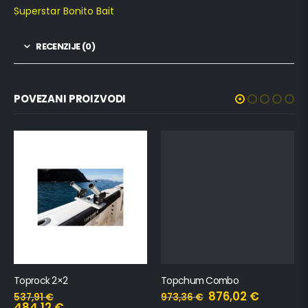
Superstar Bonito Bait
RECENZIJE (0)
POVEZANI PROIZVODI
Toprock 2×2
Topchum Combo
876,02
€
537,91
€
973,36
€
484,12
€