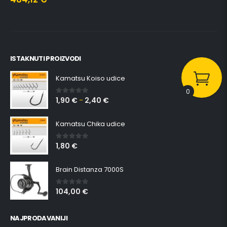
ISTAKNUTI PROIZVODI
Kamatsu Koiso udice
0
1,90
€
2,40
€
0
out of 5
–
Kamatsu Chika udice
1,80
€
0
out of 5
Brain Distanza 7000S
104,00
€
0
out of 5
NAJPRODAVANIJI