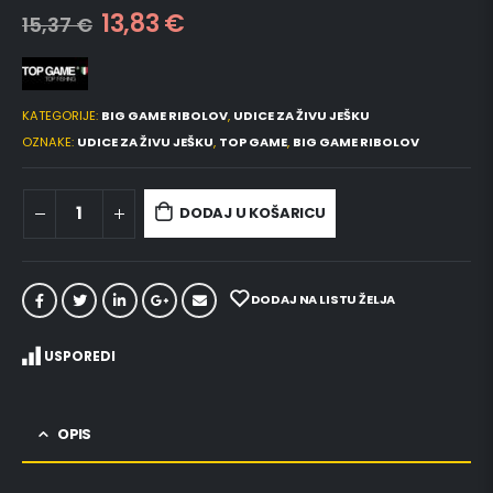
13,83
€
15,37
€
KATEGORIJE:
BIG GAME RIBOLOV
,
UDICE ZA ŽIVU JEŠKU
OZNAKE:
UDICE ZA ŽIVU JEŠKU
,
TOP GAME
,
BIG GAME RIBOLOV
DODAJ U KOŠARICU
DODAJ NA LISTU ŽELJA
USPOREDI
OPIS