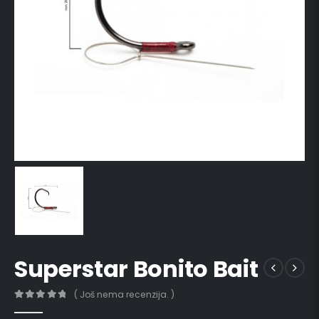
Superstar Bonito Bait
( Još nema recenzija. )
0
out of 5