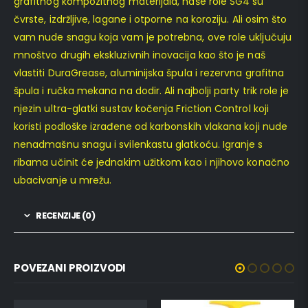
grafitnog kompozitnog materijala, naše role SG4 su
čvrste, izdržljive, lagane i otporne na koroziju. Ali osim što
vam nude snagu koja vam je potrebna, ove role uključuju
mnoštvo drugih ekskluzivnih inovacija kao što je naš
vlastiti DuraGrease, aluminijska špula i rezervna grafitna
špula i ručka mekana na dodir. Ali najbolji party trik role je
njezin ultra-glatki sustav kočenja Friction Control koji
koristi podloške izrađene od karbonskih vlakana koji nude
nenadmašnu snagu i svilenkastu glatkoću. Igranje s
ribama učinit će jednakim užitkom kao i njihovo konačno
ubacivanje u mrežu.
RECENZIJE (0)
POVEZANI PROIZVODI