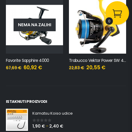
0
NEMA NA ZALIHI
Favorite Sapphire 4000
Trabucco Vektor Power SW 4000 + najlon
60,92
€
20,55
€
67,69
€
22,83
€
ISTAKNUTI PROIZVODI
Kamatsu Koiso udice
1,90
€
2,40
€
0
out of 5
–