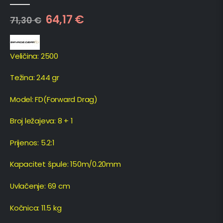
0
out of 5
64,17
€
71,30
€
Veličina: 2500
Težina: 244 gr
Model: FD(Forward Drag)
Broj ležajeva: 8 + 1
Prijenos: 5.2:1
Kapacitet špule: 150m/0.20mm
Uvlačenje: 69 cm
Kočnica: 11.5 kg