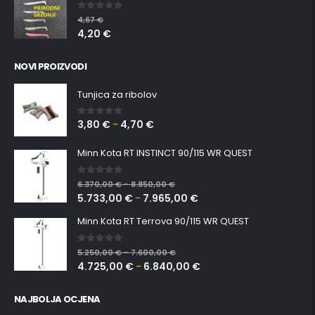
0
out of 5
4,67
€
4,20
€
NOVI PROIZVODI
Tunjica za ribolov
3,80
€
4,70
€
0
out of 5
–
Minn Kota RT INSTINCT 90/115 WR QUEST
0
out of 5
6.370,00
€
8.850,00
€
–
5.733,00
€
7.965,00
€
–
Minn Kota RT Terrova 90/115 WR QUEST
0
out of 5
5.250,00
€
7.600,00
€
–
4.725,00
€
6.840,00
€
–
NAJBOLJA OCJENA