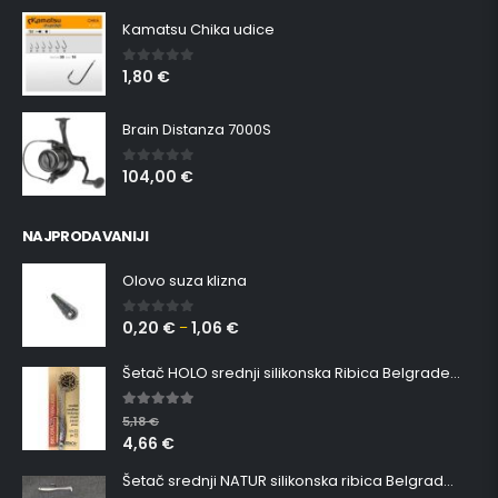
Kamatsu Chika udice
1,80
€
0
out of 5
Brain Distanza 7000S
104,00
€
0
out of 5
NAJPRODAVANIJI
Olovo suza klizna
0,20
€
1,06
€
0
out of 5
–
Šetač HOLO srednji silikonska Ribica Belgrade Walker
5.00
out of 5
5,18
€
4,66
€
Šetač srednji NATUR silikonska ribica Belgrade Walker