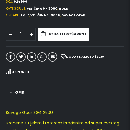
SKU:
024900
KATEGORIJE:
VELIČINA 0 - 3000
,
ROLE
OZNAKE:
ROLE
,
VELIČINA 0-3000
,
SAVAGE GEAR
DODAJ U KOŠARICU
DODAJ NA LISTU ŽELJA
USPOREDI
OPIS
Savage Gear SG4 2500
Izrađene s tijelom i rotorom izrađenim od super čvrstog