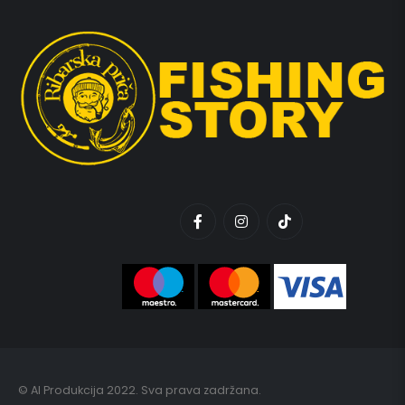
© AI Produkcija 2022. Sva prava zadržana.