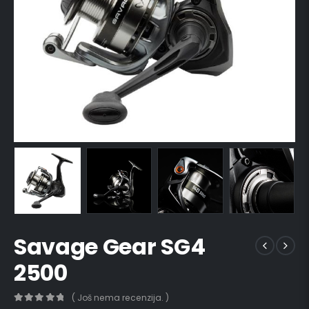
Savage Gear SG4
2500
( Još nema recenzija. )