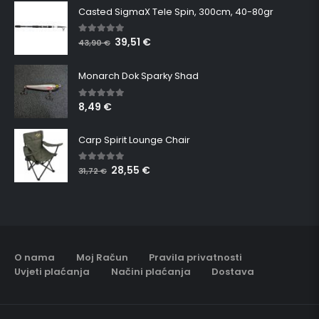
Casted SigmaX Tele Spin, 300cm, 40-80gr
39,51
€
5.00
out of 5
43,90
€
Monarch Dok Sparky Shad
8,49
€
5.00
out of 5
Carp Spirit Lounge Chair
28,55
€
5.00
out of 5
31,72
€
O nama
Moj Račun
Pravila privatnosti
Uvjeti plaćanja
Načini plaćanja
Dostava