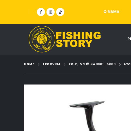
O NAMA
P
HOME
TRGOVINA
ROLE
,
VELIČINA 3001 - 5000
ATC