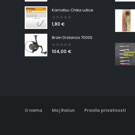
Kamatsu Chika udice
0
out of 5
1,80
€
Brain Distanza 7000S
0
out of 5
104,00
€
O nama
Moj Račun
Pravila privatnosti