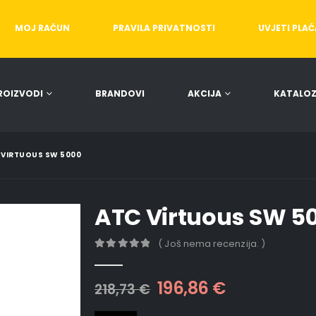
MOJ RAČUN
PRAVILA PRIVATNOSTI
UVJETI PLA
ROIZVODI
BRANDOVI
AKCIJA
KATALOZ
 VIRTUOUS SW 5000
ATC Virtuous SW 5
( Još nema recenzija. )
0
out of 5
196,86
€
218,73
€