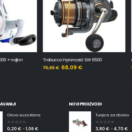
 Hyroncast SW 6500
Gawas Matador Sport 6000 SW
68,09
€
116,99
€
129,99
€
AVANIJI
NOVI PROIZVODI
Olovo suza klizna
Tunjica za ribolov
0
out of 5
0
out of 5
0,20
€
1,06
€
3,80
€
4,70
€
–
–