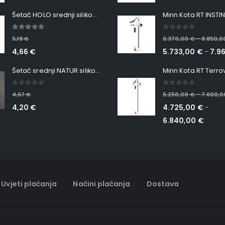
Šetač HOLO srednji silikonska Ribica Belgrade Walker
5.00
out of 5
0
out of 5
5,18
€
6.370,00
€
8.850,
–
4,66
€
5.733,00
€
7.9
–
Šetač srednji NATUR silikonska ribica Belgrade Walker
0
out of 5
0
out of 5
4,67
€
5.250,00
€
7.600,
–
4,20
€
4.725,00
€
–
6.840,00
€
Uvjeti plaćanja
Načini plaćanja
Dostava