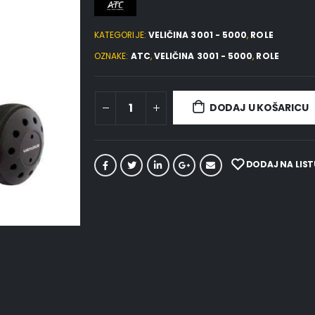
KATEGORIJE:
VELIČINA 3001 - 5000
,
ROLE
OZNAKE:
ATC
,
VELIČINA 3001 - 5000
,
ROLE
DODAJ U KOŠARICU
DODAJ NA LIST