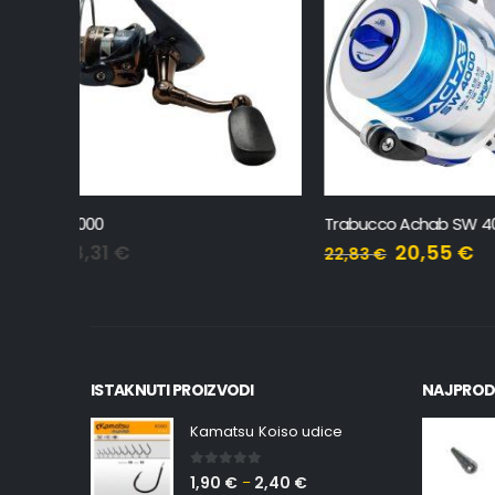
Trabucco Achab SW 4000 + najlon
Trabucco
20,55
€
22,83
€
75,65
€
ISTAKNUTI PROIZVODI
NAJPROD
Kamatsu Koiso udice
0
out of 5
1,90
€
2,40
€
–