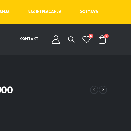
ĆANJA
NAČINI PLAĆANJA
DOSTAVA
0
0
I
KONTAKT
000