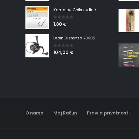
Kamatsu Chika udice
0
out of 5
1,80
€
Brain Distanza 7000S
0
out of 5
104,00
€
O nama
Moj Račun
Pravila privatnosti