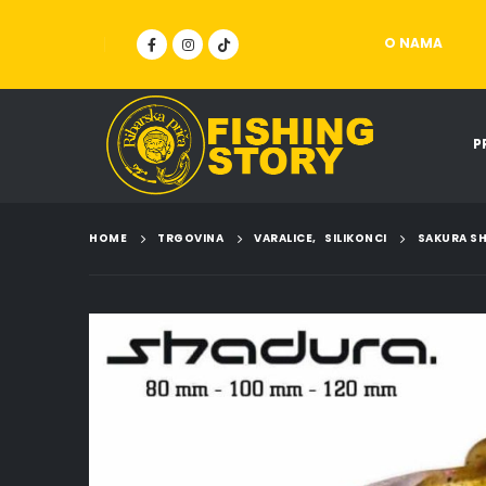
O NAMA
P
HOME
TRGOVINA
VARALICE
,
SILIKONCI
SAKURA SH