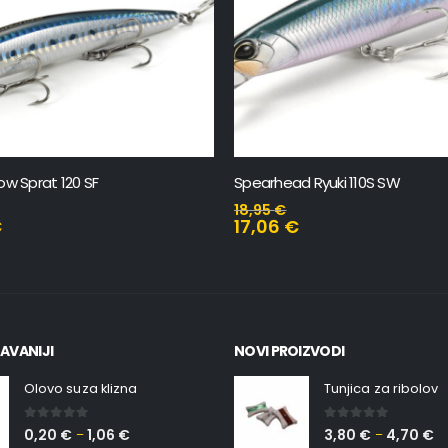
ow Sprat 120 SF
Spearhead Ryuki 110S SW
18,95
€
€
17,06
€
AVANIJI
NOVI PROIZVODI
Olovo suza klizna
Tunjica za ribolov
0
out of 5
0
out of 5
0,20
€
1,06
€
3,80
€
4,70
€
–
–