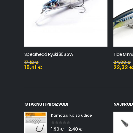
Spearhead Ryuki 80S SW
Tide Minn
17,12
€
24,80
€
15,41
€
22,32
ISTAKNUTI PROIZVODI
NAJPROD
Kamatsu Koiso udice
0
out of 5
1,90
€
2,40
€
–