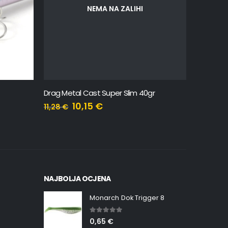
NEMA NA ZALIHI
Drag Metal Cast Super Slim 40gr
Tetra JIG
10,15
€
11,28
€
8,49
€
NAJBOLJA OCJENA
Monarch Dok Trigger 8
5.00
out of 5
0,65
€