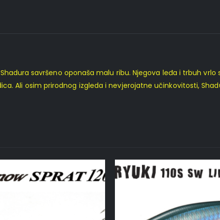
hadura savršeno oponaša malu ribu. Njegova leđa i trbuh vrlo su
udica. Ali osim prirodnog izgleda i nevjerojatne učinkovitosti, Shad