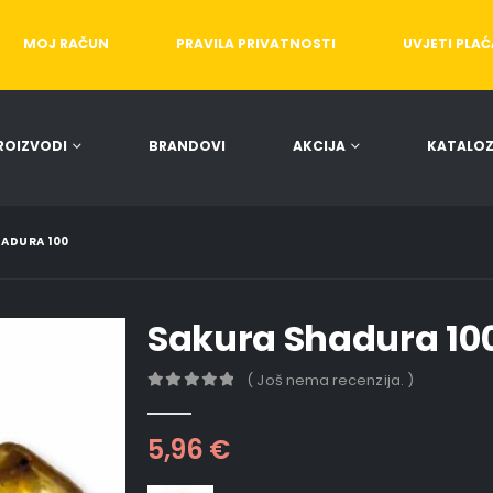
MOJ RAČUN
PRAVILA PRIVATNOSTI
UVJETI PLA
ROIZVODI
BRANDOVI
AKCIJA
KATALOZ
ADURA 100
Sakura Shadura 10
( Još nema recenzija. )
0
out of 5
5,96
€