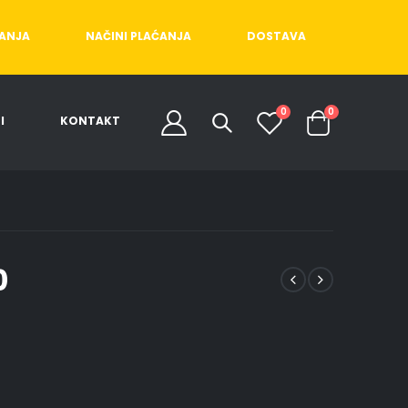
ĆANJA
NAČINI PLAĆANJA
DOSTAVA
0
0
I
KONTAKT
0