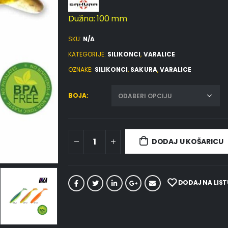
Dužina: 100 mm
SKU:
N/A
KATEGORIJE:
SILIKONCI
,
VARALICE
OZNAKE:
SILIKONCI
,
SAKURA
,
VARALICE
BOJA
DODAJ U KOŠARICU
DODAJ NA LIST