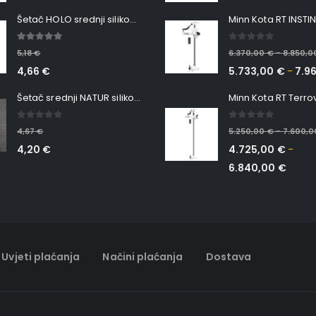
Šetač HOLO srednji silikonska Ribica Belgrade Walker
5.00
out of 5
0
out of 5
5,18
€
6.370,00
€
8.850,
–
4,66
€
5.733,00
€
7.9
–
Šetač srednji NATUR silikonska ribica Belgrade Walker
0
out of 5
0
out of 5
4,67
€
5.250,00
€
7.600,
–
4,20
€
4.725,00
€
–
6.840,00
€
Uvjeti plaćanja
Načini plaćanja
Dostava