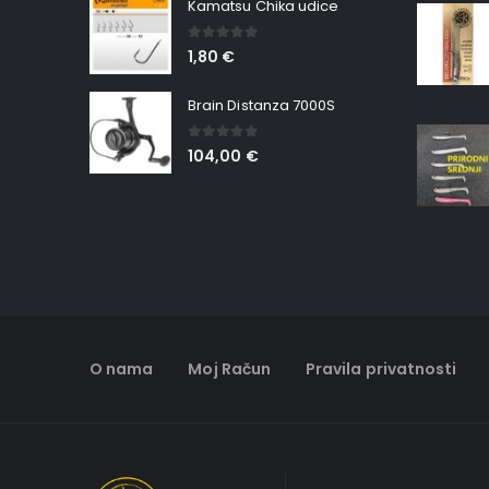
Kamatsu Chika udice
0
out of 5
1,80
€
Brain Distanza 7000S
0
out of 5
104,00
€
O nama
Moj Račun
Pravila privatnosti