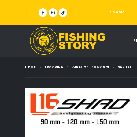
O NAMA
P
HOME
TRGOVINA
VARALICE
,
SILIKONCI
SAKURA L1