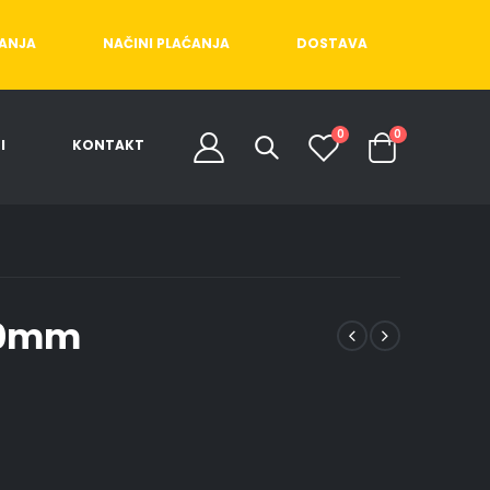
ĆANJA
NAČINI PLAĆANJA
DOSTAVA
0
0
I
KONTAKT
50mm