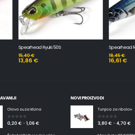
d Ryuki 50S
Spearhead Ryuki 95S SW
18,45
€
16,61
€
AVANIJI
NOVI PROIZVODI
Olovo suza klizna
Tunjica za ribolov
0
out of 5
0
out of 5
0,20
€
1,06
€
3,80
€
4,70
€
–
–