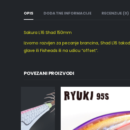
OPIS
DODATNE INFORMACIJE
RECENZIJE (0)
Sakura L16 Shad 150mm
Izvorno razvijen za pecanje brancina, Shad L16 tako
glave ili Fisheads ili na udicu “offset”.
POVEZANI PROIZVODI