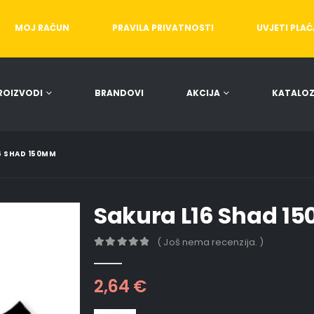
MOJ RAČUN
PRAVILA PRIVATNOSTI
UVJETI PLA
ROIZVODI
BRANDOVI
AKCIJA
KATALOZ
6 SHAD 150MM
Sakura L16 Shad 1
( Još nema recenzija. )
0
out of 5
2,64
€