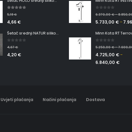
Šetač HOLO srednji silikonska Ribica Belgrade Walker
5.00
out of 5
0
out of 5
5,18
€
6.370,00
€
8.850,
–
4,66
€
5.733,00
€
7.9
–
Šetač srednji NATUR silikonska ribica Belgrade Walker
0
out of 5
0
out of 5
4,67
€
5.250,00
€
7.600,
–
4,20
€
4.725,00
€
–
6.840,00
€
Uvjeti plaćanja
Načini plaćanja
Dostava