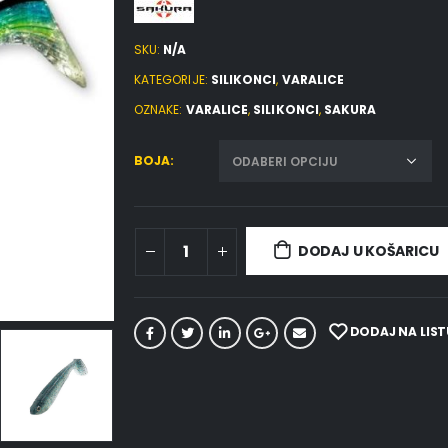
SKU:
N/A
KATEGORIJE:
SILIKONCI
,
VARALICE
OZNAKE:
VARALICE
,
SILIKONCI
,
SAKURA
BOJA
DODAJ U KOŠARICU
DODAJ NA LIST