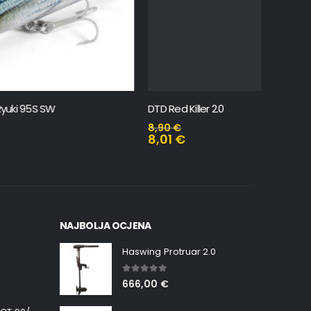
DTD Red Killer 2.0
DTD Ballis
8,90
€
10,90
€
8,01
€
9,81
€
NAJBOLJA OCJENA
Haswing Protruar 2.0
5.00
out of 5
666,00
€