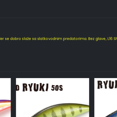
đer se dobro slaže sa slatkovodnim predatorima. Bez glave, L16 