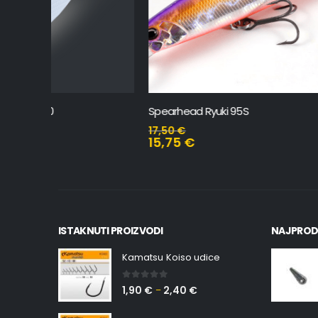
Spearhead Ryuki 95S
Spearhea
17,50
€
15,40
€
15,75
€
13,86
€
ISTAKNUTI PROIZVODI
NAJPROD
Kamatsu Koiso udice
0
out of 5
1,90
€
2,40
€
–