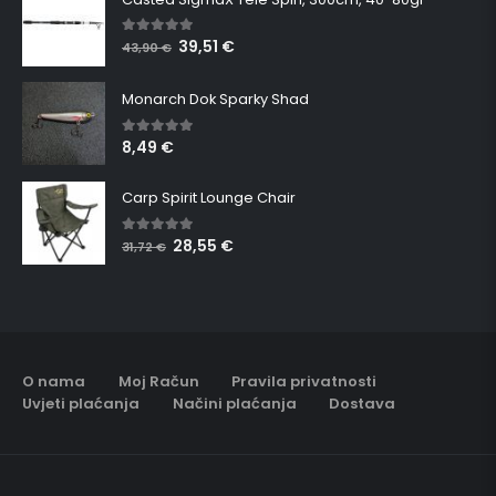
39,51
€
5.00
out of 5
43,90
€
Monarch Dok Sparky Shad
8,49
€
5.00
out of 5
Carp Spirit Lounge Chair
28,55
€
5.00
out of 5
31,72
€
O nama
Moj Račun
Pravila privatnosti
Uvjeti plaćanja
Načini plaćanja
Dostava