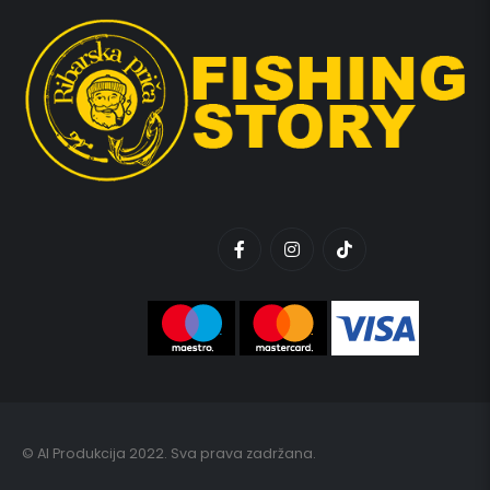
© AI Produkcija 2022. Sva prava zadržana.