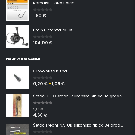
Kamatsu Chika udice
1,80
€
0
out of 5
Brain Distanza 7000S
104,00
€
0
out of 5
NAJPRODAVANIJI
Olovo suza klizna
0,20
€
1,06
€
0
out of 5
–
Šetač HOLO srednji silikonska Ribica Belgrade Walker
5.00
out of 5
5,18
€
4,66
€
Šetač srednji NATUR silikonska ribica Belgrade Walker