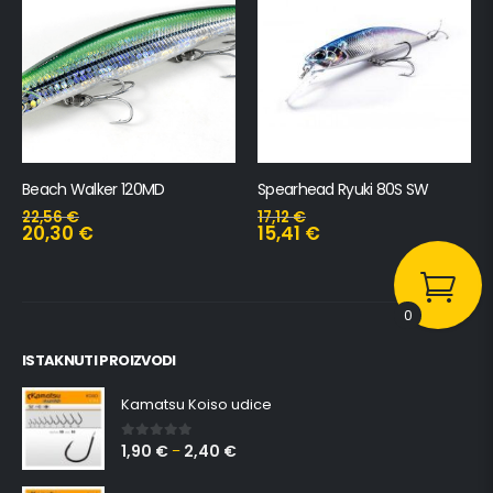
Beach Walker 120MD
Spearhead Ryuki 80S SW
22,56
€
17,12
€
20,30
€
15,41
€
0
ISTAKNUTI PROIZVODI
Kamatsu Koiso udice
1,90
€
2,40
€
0
out of 5
–