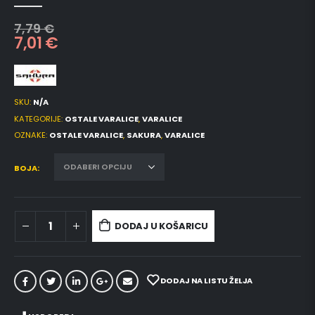
0
out of 5
7,79
€
7,01
€
SKU:
N/A
KATEGORIJE:
OSTALE VARALICE
,
VARALICE
OZNAKE:
OSTALE VARALICE
,
SAKURA
,
VARALICE
BOJA
DODAJ U KOŠARICU
DODAJ NA LISTU ŽELJA