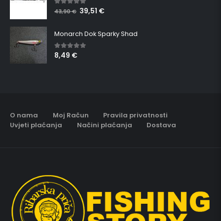
39,51
€
5.00
out of 5
43,90
€
Monarch Dok Sparky Shad
8,49
€
5.00
out of 5
O nama
Moj Račun
Pravila privatnosti
Uvjeti plaćanja
Načini plaćanja
Dostava