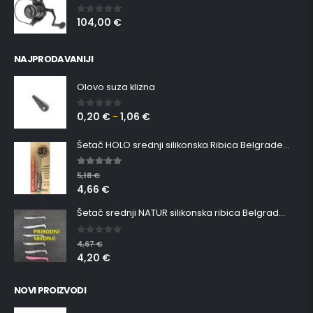
104,00
€
0
out of 5
NAJPRODAVANIJI
Olovo suza klizna
0,20
€
1,06
€
0
out of 5
–
Šetač HOLO srednji silikonska Ribica Belgrade Walker
5.00
out of 5
5,18
€
4,66
€
Šetač srednji NATUR silikonska ribica Belgrade Walker
0
out of 5
4,67
€
4,20
€
NOVI PROIZVODI