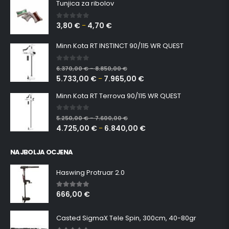
Tunjica za ribolov
3,80
€
4,70
€
0
out of 5
–
Minn Kota RT INSTINCT 90/115 WR QUEST
0
out of 5
6.370,00
€
8.850,00
€
–
5.733,00
€
7.965,00
€
–
Minn Kota RT Terrova 90/115 WR QUEST
0
out of 5
5.250,00
€
7.600,00
€
–
4.725,00
€
6.840,00
€
–
NAJBOLJA OCJENA
Haswing Protruar 2.0
666,00
€
5.00
out of 5
Casted SigmaX Tele Spin, 300cm, 40-80gr