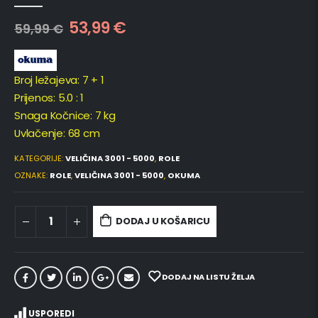
0
out of 5
53,99
€
59,99
€
Broj ležajeva: 7 + 1
Prijenos: 5.0 : 1
Snaga Kočnice: 7 kg
Uvlačenje: 68 cm
KATEGORIJE:
VELIČINA 3001 - 5000
,
ROLE
OZNAKE:
ROLE
,
VELIČINA 3001 - 5000
,
OKUMA
DODAJ U KOŠARICU
DODAJ NA LISTU ŽELJA
USPOREDI