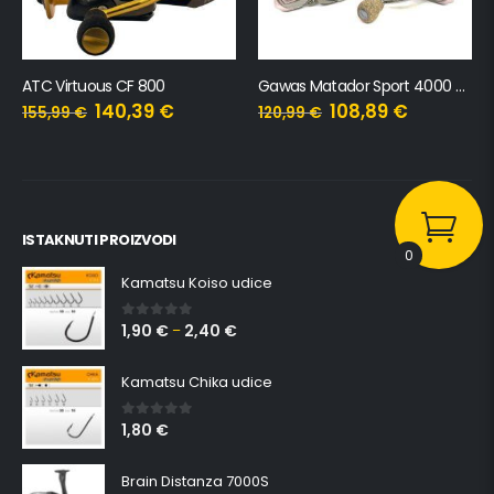
ATC Virtuous CF 800
Gawas Matador Sport 4000 SW
140,39
€
108,89
€
155,99
€
120,99
€
ISTAKNUTI PROIZVODI
0
Kamatsu Koiso udice
1,90
€
2,40
€
0
out of 5
–
Kamatsu Chika udice
1,80
€
0
out of 5
Brain Distanza 7000S