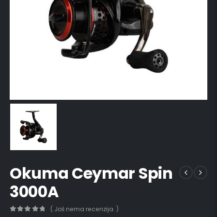
Okuma Ceymar Spin
3000A
( Još nema recenzija. )