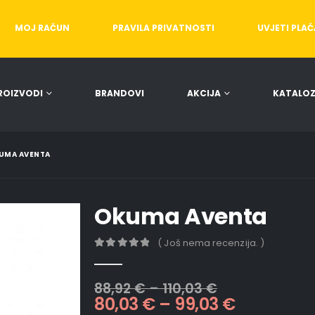
MOJ RAČUN
PRAVILA PRIVATNOSTI
UVJETI PLA
ROIZVODI
BRANDOVI
AKCIJA
KATALOZ
UMA AVENTA
Okuma Aventa
( Još nema recenzija. )
0
out of 5
88,92
€
–
110,03
€
80,03
€
–
99,03
€