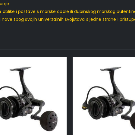
vanje
ve oblike i postave s morske obale ili dubinskog morskog bulentin
ći i nove zbog svojih univerzalnih svojstava s jedne strane i prist