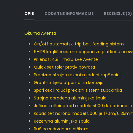
OPIS
DODATNE INFORMACIJE
RECENZIJE (0)
Okuma Aventa
On/off automatski trip bait feeding sistem
6+1RB kuglični sistem pogona za glatkoću na 
Prijenos: 4.8:1 imaju sve Avente
Quick set roler protiv povrata
Precizno strojno rezani mjedeni zupčanici
Grafitno tijelo otporno na koroziju
Spori oscilirajući precizni sistem zupčanika
Strojno obrađena aluminijska špula
Jačina kočnice kod modela 5000 deklarirana je n
kapacitet najlona: model 5000 je 170m/0,35
Rezervna aluminijska špula
Ručica s drvenom drškom