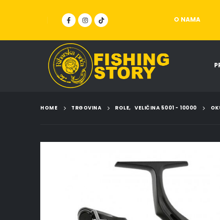
O NAMA
P
HOME
TRGOVINA
ROLE
,
VELIČINA 5001 - 10000
OK