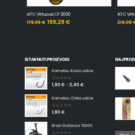
ATC Virtuous CF 3000
ATC Virt
159,29
€
176,99
€
214,08
€
ISTAKNUTI PROIZVODI
NAJPROD
Kamatsu Koiso udice
0
out of 5
1,90
€
2,40
€
–
Kamatsu Chika udice
0
out of 5
1,80
€
Brain Distanza 7000S