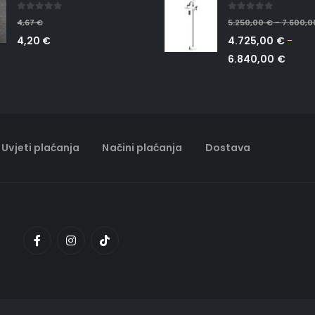
0
out of 5
0
out of 5
4,67
€
5.250,00
€
7.600,
–
4,20
€
4.725,00
€
–
6.840,00
€
Uvjeti plaćanja
Načini plaćanja
Dostava