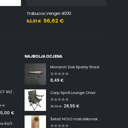
Trabucco Venger 4000
Trabucco
56,62
€
62,91
€
60,39
€
NAJBOLJA OCJENA
Monarch Dok Sparky Shad
5.00
out of 5
8,49
€
Minn Kota RT INSTINCT 90/115 WR QUEST
Carp Spirit Lounge Chair
5.00
out of 5
00
€
28,55
€
31,72
€
65,00
€
Šetač HOLO mali silikonska Ribica Belgrade Walker
Minn Kota RT Terrova 90/115 WR QUEST