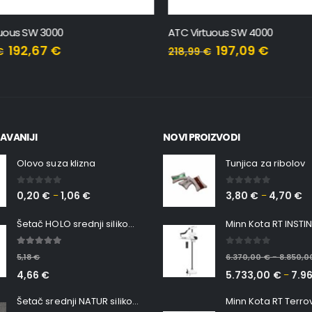
uous SW 3000
ATC Virtuous SW 4000
192,67
€
197,09
€
218,99
€
AVANIJI
NOVI PROIZVODI
Olovo suza klizna
Tunjica za ribolov
0
out of 5
0
out of 5
0,20
€
1,06
€
3,80
€
4,70
€
–
–
Šetač HOLO srednji silikonska Ribica Belgrade Walker
5.00
out of 5
0
out of 5
5,18
€
6.370,00
€
8.850,
–
4,66
€
5.733,00
€
7.9
–
Šetač srednji NATUR silikonska ribica Belgrade Walker