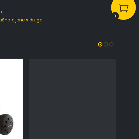
a,
0
upačne cijene s druge