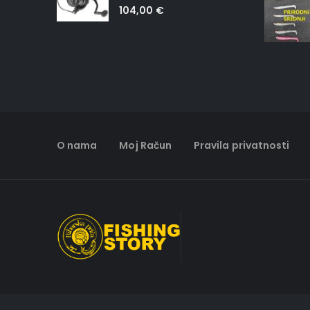
0
out of 5
104,00
€
O nama
Moj Račun
Pravila privatnosti