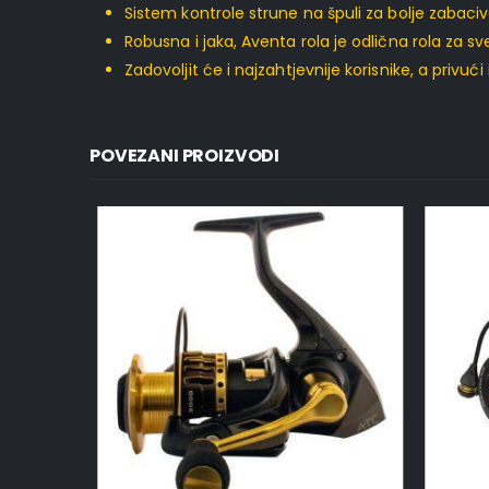
Sistem kontrole strune na špuli za bolje zabaci
Robusna i jaka, Aventa rola je odlična rola za s
Zadovoljit će i najzahtjevnije korisnike, a privu
POVEZANI PROIZVODI