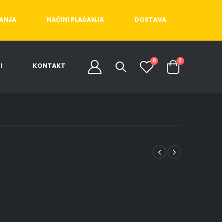
ĆANJA
NAČINI PLAĆANJA
DOSTAVA
0
0
I
KONTAKT