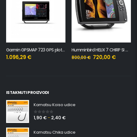
Garmin GPSMAP 723 GPS ploter s internom antenom (7″)
Humminbird HELIX 7 CHIRP SI GPS G4
1.096,29
€
720,00
€
800,00
€
ISTAKNUTI PROIZVODI
Kamatsu Koiso udice
1,90
€
2,40
€
0
out of 5
–
Kamatsu Chika udice