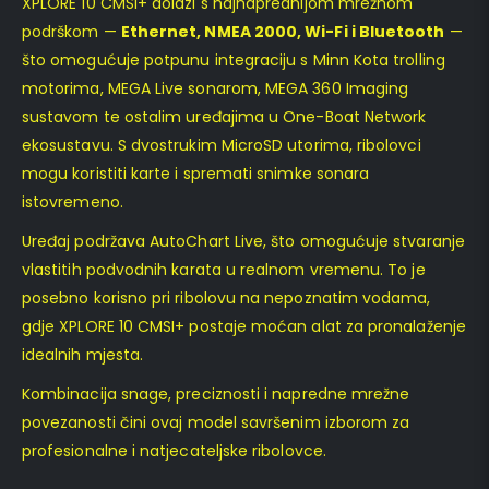
XPLORE 10 CMSI+ dolazi s najnaprednijom mrežnom
podrškom —
Ethernet, NMEA 2000, Wi-Fi i Bluetooth
—
što omogućuje potpunu integraciju s Minn Kota trolling
motorima, MEGA Live sonarom, MEGA 360 Imaging
sustavom te ostalim uređajima u One-Boat Network
ekosustavu. S dvostrukim MicroSD utorima, ribolovci
mogu koristiti karte i spremati snimke sonara
istovremeno.
Uređaj podržava AutoChart Live, što omogućuje stvaranje
vlastitih podvodnih karata u realnom vremenu. To je
posebno korisno pri ribolovu na nepoznatim vodama,
gdje XPLORE 10 CMSI+ postaje moćan alat za pronalaženje
idealnih mjesta.
Kombinacija snage, preciznosti i napredne mrežne
povezanosti čini ovaj model savršenim izborom za
profesionalne i natjecateljske ribolovce.