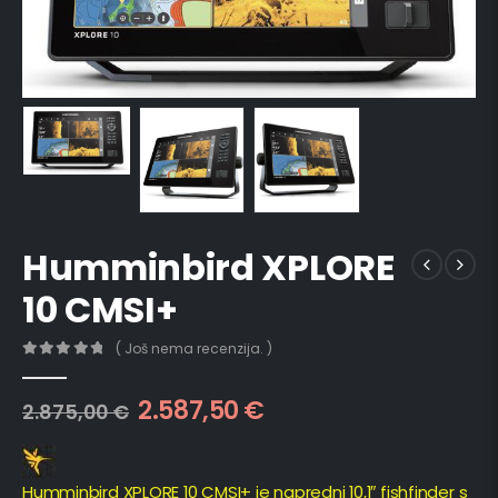
Humminbird XPLORE
10 CMSI+
( Još nema recenzija. )
0
out of 5
2.587,50
€
2.875,00
€
Humminbird XPLORE 10 CMSI+ je napredni 10,1″ fishfinder s