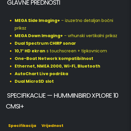
GLAVNE PREDNOSTI
MEGA Side Imaging+
– izuzetno detaljan bočni
prikaz
MEGA Down Imaging+
– vrhunski vertikalni prikaz
Dual Spectrum CHIRP sonar
10,1″ HD ekran
s touchscreen + tipkovnicom
One-Boat Network kompatibilnost
Ethernet, NMEA 2000, Wi-Fi, Bluetooth
AutoChart Live podrška
Dual MicroSD slot
SPECIFIKACIJE — HUMMINBIRD XPLORE 10
CMSI+
Specifikacija
Vrijednost