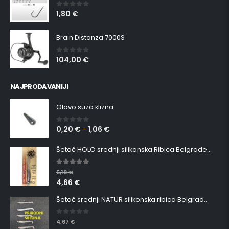
1,80
€
0
out of 5
Brain Distanza 7000S
104,00
€
0
out of 5
NAJPRODAVANIJI
Olovo suza klizna
0,20
€
1,06
€
0
out of 5
–
Šetač HOLO srednji silikonska Ribica Belgrade Walker
5.00
out of 5
5,18
€
4,66
€
Šetač srednji NATUR silikonska ribica Belgrade Walker
0
out of 5
4,67
€