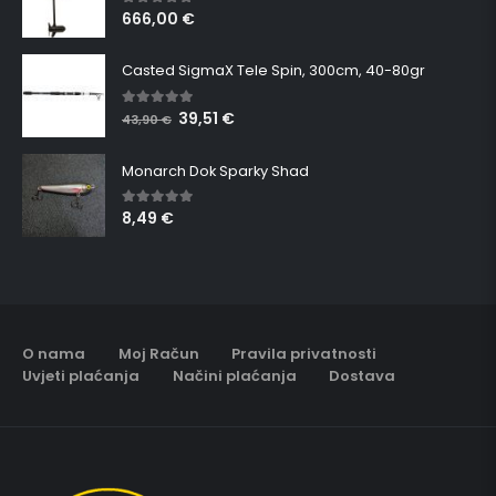
666,00
€
5.00
out of 5
Casted SigmaX Tele Spin, 300cm, 40-80gr
39,51
€
5.00
out of 5
43,90
€
Monarch Dok Sparky Shad
8,49
€
5.00
out of 5
O nama
Moj Račun
Pravila privatnosti
Uvjeti plaćanja
Načini plaćanja
Dostava