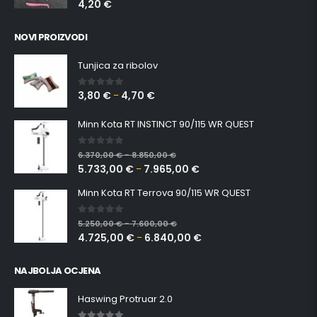
4,20
€
NOVI PROIZVODI
Tunjica za ribolov
3,80
€
4,70
€
0
out of 5
–
Minn Kota RT INSTINCT 90/115 WR QUEST
0
out of 5
6.370,00
€
8.850,00
€
–
5.733,00
€
7.965,00
€
–
Minn Kota RT Terrova 90/115 WR QUEST
0
out of 5
5.250,00
€
7.600,00
€
–
4.725,00
€
6.840,00
€
–
NAJBOLJA OCJENA
Haswing Protruar 2.0