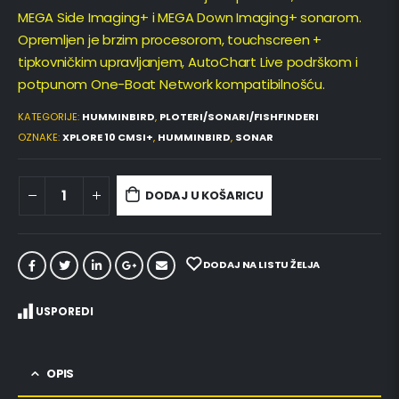
MEGA Side Imaging+ i MEGA Down Imaging+ sonarom.
Opremljen je brzim procesorom, touchscreen +
tipkovničkim upravljanjem, AutoChart Live podrškom i
potpunom One-Boat Network kompatibilnošću.
KATEGORIJE:
HUMMINBIRD
,
PLOTERI/SONARI/FISHFINDERI
OZNAKE:
XPLORE 10 CMSI+
,
HUMMINBIRD
,
SONAR
DODAJ U KOŠARICU
DODAJ NA LISTU ŽELJA
USPOREDI
OPIS