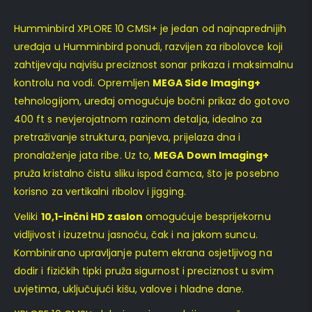
Humminbird XPLORE 10 CMSI+ je jedan od najnaprednijih
uređaja u Humminbird ponudi, razvijen za ribolovce koji
zahtijevaju najvišu preciznost sonar prikaza i maksimalnu
kontrolu na vodi. Opremljen
MEGA Side Imaging+
tehnologijom, uređaj omogućuje bočni prikaz do gotovo
400 ft s nevjerojatnom razinom detalja, idealno za
pretraživanje struktura, panjeva, prijelaza dna i
pronalaženje jata ribe. Uz to,
MEGA Down Imaging+
pruža kristalno čistu sliku ispod čamca, što je posebno
korisno za vertikalni ribolov i jigging.
Veliki
10,1-inčni HD zaslon
omogućuje besprijekornu
vidljivost i izuzetnu jasnoću, čak i na jakom suncu.
Kombinirano upravljanje putem ekrana osjetljivog na
dodir i fizičkih tipki pruža sigurnost i preciznost u svim
uvjetima, uključujući kišu, valove i hladne dane.