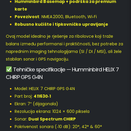
Humminbird Basemap + podrška za premium
karte
Povezivost
: NMEA 2000, Bluetooth, Wi‑Fi
Robusno kućište i tipkovničko upravljanje
Ovaj model idealno je rješenje za ribolovce koji traže
balans između performansi i praktičnosti, bez potrebe za
naprednim imaging tehnologijama (SI / DI / MSI), ali žele
stabilan sonar i GPS navigaciju.
Tehničke specifikacije — Humminbird HELIX 7
CHIRP GPS G4N
Model: HELIX 7 CHIRP GPS G4N
Part broj:
411630‑1
Ekran: 7″ (dijagonala)
Rezolucija ekrana: 1024 × 600 piksela
Sonar:
Dual Spectrum CHIRP
Pokrivenost sonara (‑10 dB): 20°, 42° & 60°