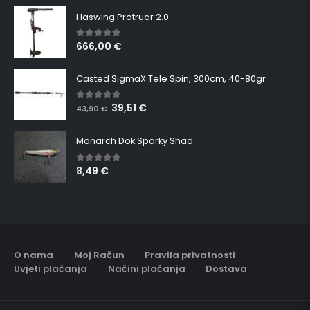
Haswing Protruar 2.0
666,00
€
5.00
out of 5
Casted SigmaX Tele Spin, 300cm, 40-80gr
39,51
€
5.00
out of 5
43,90
€
Monarch Dok Sparky Shad
8,49
€
5.00
out of 5
O nama
Moj Račun
Pravila privatnosti
Uvjeti plaćanja
Načini plaćanja
Dostava