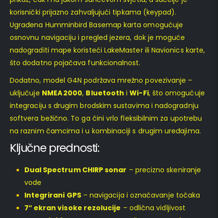
korisnički prijazno zahvaljujući tipkama (keypad).
Ugrađena Humminbird Basemap karta omogućuje
osnovnu navigaciju i pregled jezera, dok je moguće
nadograditi mape koristeći LakeMaster ili Navionics karte,
što dodatno pojačava funkcionalnost.
Dodatno, model G4N podržava mrežno povezivanje –
uključuje
NMEA 2000
,
Bluetooth
i
Wi-Fi
, što omogućuje
integraciju s drugim brodskim sustavima i nadogradnju
softvera bežično. To ga čini vrlo fleksibilnim za upotrebu
na raznim čamcima i u kombinaciji s drugim uređajima.
Ključne prednosti:
Dual Spectrum CHIRP sonar
– precizno skeniranje
vode
Integrirani GPS
– navigacija i označavanje točaka
7″ ekran visoke rezolucije
– odlična vidljivost