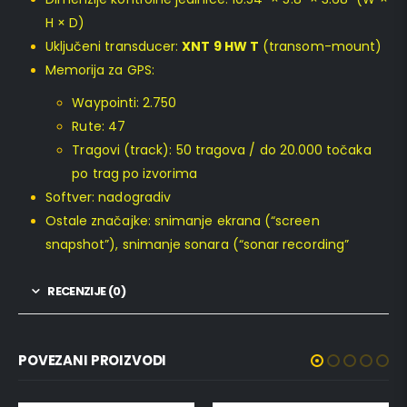
H × D)
Uključeni transducer:
XNT 9 HW T
(transom-mount)
Memorija za GPS:
Waypointi: 2.750
Rute: 47
Tragovi (track): 50 tragova / do 20.000 točaka
po trag po izvorima
Softver: nadogradiv
Ostale značajke: snimanje ekrana (“screen
snapshot”), snimanje sonara (“sonar recording”
RECENZIJE (0)
POVEZANI PROIZVODI