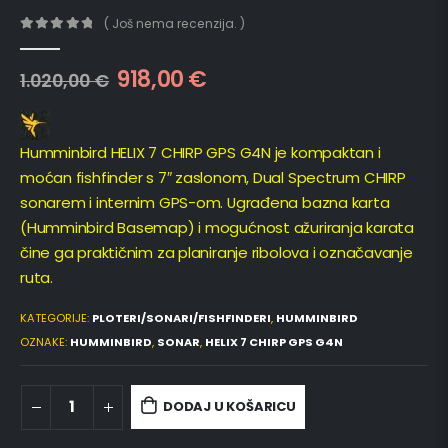
( Još nema recenzija. )
0
out of 5
918,00
€
1.020,00
€
Humminbird HELIX 7 CHIRP GPS G4N je kompaktan i
moćan fishfinder s 7″ zaslonom, Dual Spectrum CHIRP
sonarem i internim GPS-om. Ugrađena bazna karta
(Humminbird Basemap) i mogućnost ažuriranja karata
čine ga praktičnim za planiranje ribolova i označavanje
ruta.
KATEGORIJE:
PLOTERI/SONARI/FISHFINDERI
,
HUMMINBIRD
OZNAKE:
HUMMINBIRD
,
SONAR
,
HELIX 7 CHIRP GPS G4N
DODAJ U KOŠARICU