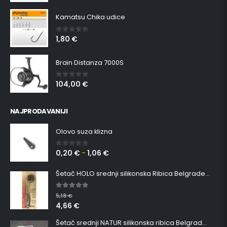
Kamatsu Chika udice
1,80
€
0
out of 5
Brain Distanza 7000S
104,00
€
0
out of 5
NAJPRODAVANIJI
Olovo suza klizna
0,20
€
1,06
€
0
out of 5
–
Šetač HOLO srednji silikonska Ribica Belgrade Walker
5.00
out of 5
5,18
€
4,66
€
Šetač srednji NATUR silikonska ribica Belgrade Walker