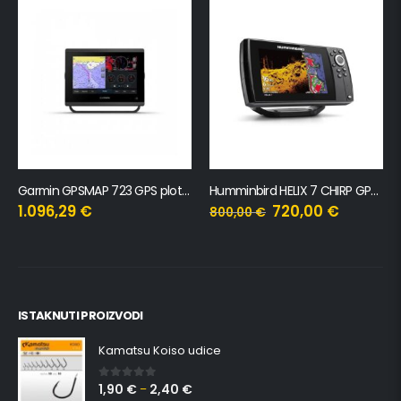
Garmin GPSMAP 723 GPS ploter s internom antenom (7″)
Humminbird HELIX 7 CHIRP GPS G4
1.096,29
€
720,00
€
800,00
€
ISTAKNUTI PROIZVODI
Kamatsu Koiso udice
1,90
€
2,40
€
0
out of 5
–