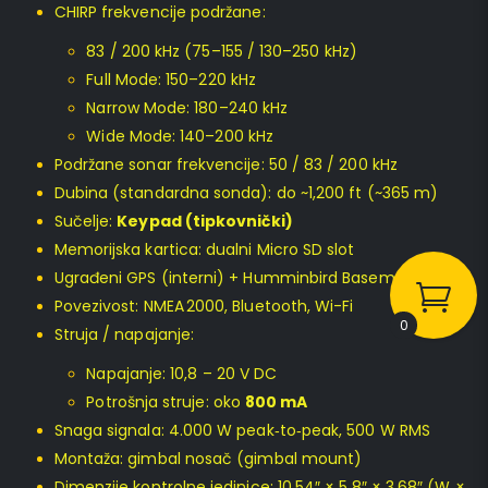
CHIRP frekvencije podržane:
83 / 200 kHz (75–155 / 130–250 kHz)
Full Mode: 150–220 kHz
Narrow Mode: 180–240 kHz
Wide Mode: 140–200 kHz
Podržane sonar frekvencije: 50 / 83 / 200 kHz
Dubina (standardna sonda): do ~1,200 ft (~365 m)
Sučelje:
Keypad (tipkovnički)
Memorijska kartica: dualni Micro SD slot
Ugrađeni GPS (interni) + Humminbird Basemap karta
Povezivost: NMEA 2000, Bluetooth, Wi-Fi
0
Struja / napajanje:
Napajanje: 10,8 – 20 V DC
Potrošnja struje: oko
800 mA
Snaga signala: 4.000 W peak‑to‑peak, 500 W RMS
Montaža: gimbal nosač (gimbal mount)
Dimenzije kontrolne jedinice: 10.54″ × 5.8″ × 3.68″ (W ×