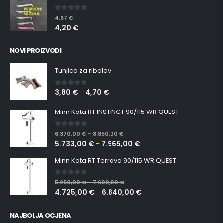
0
out of 5
4,67
€
4,20
€
NOVI PROIZVODI
Tunjica za ribolov
3,80
€
4,70
€
0
out of 5
–
Minn Kota RT INSTINCT 90/115 WR QUEST
0
out of 5
6.370,00
€
8.850,00
€
–
5.733,00
€
7.965,00
€
–
Minn Kota RT Terrova 90/115 WR QUEST
0
out of 5
5.250,00
€
7.600,00
€
–
4.725,00
€
6.840,00
€
–
NAJBOLJA OCJENA