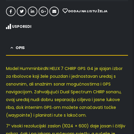
DODAJ NA LISTU ŽELJA
USPOREDI
OPIS
Model HumminbirdN HELIX 7 CHIRP GPS G4 je sjajan izbor
za ribolovce koji žele pouzdan i jednostavan uređaj s
osnovnim, ali snažnim sonar mogućnostima i GPS
navigacijom. Zahvaljujući Dual Spectrum CHIRP sonaru,
ovaj uređaj nudi dobru separaciju ciljeva i jasne lukove
riba, dok internim GPS‑om možete označavati točke
(waypointe) i planirati rute s lakoćom.
7″ visoki rezolucijski zaslon (1024 × 600) daje jasan i čitljiv
prikaz, čak i na jakom sunčevom svjetlu, a sučelje je