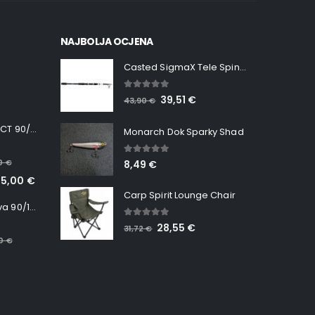
NAJBOLJA OCJENA
Casted SigmaX Tele Spin, 300cm, 40-80gr
5.00
out of 5
39,51
€
43,90
€
Minn Kota RT INSTINCT 90/115 WR QUEST
Monarch Dok Sparky Shad
5.00
out of 5
00
€
8,49
€
65,00
€
Carp Spirit Lounge Chair
Minn Kota RT Terrova 90/115 WR QUEST
5.00
out of 5
28,55
€
31,72
€
00
€