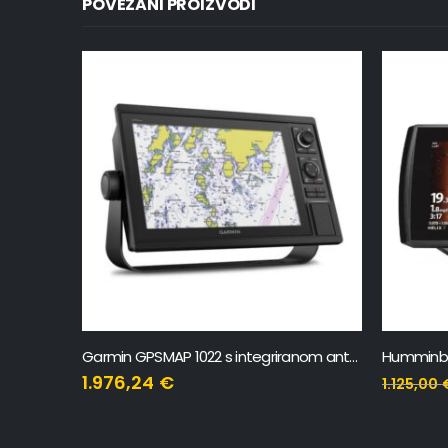
POVEZANI PROIZVODI
Garmin GPSMAP 1022 s integriranom antenom 10”
Humminbird HELIX 7 CHIRP MDI GPS G4N
Humminbir
1.012,50
€
1.125,00
€
520,00