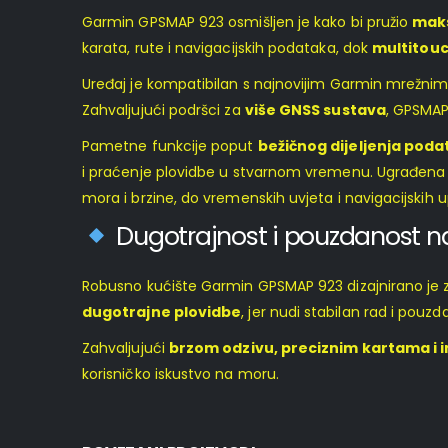
Garmin GPSMAP 923 osmišljen je kako bi pružio
maks
karata, rute i navigacijskih podataka, dok
multitouc
Uređaj je kompatibilan s najnovijim Garmin mrežn
Zahvaljujući podršci za
više GNSS sustava
, GPSMAP 
Pametne funkcije poput
bežičnog dijeljenja pod
i praćenje plovidbe u stvarnom vremenu. Ugrađena 
mora i brzine, do vremenskih uvjeta i navigacijskih 
Dugotrajnost i pouzdanost 
Robusno kućište Garmin GPSMAP 923 dizajnirano je
dugotrajne plovidbe
, jer nudi stabilan rad i pouz
Zahvaljujući
brzom odzivu, preciznim kartama i i
korisničko iskustvo na moru.