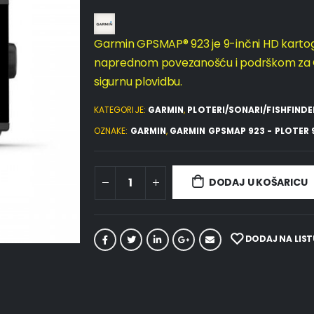
Garmin GPSMAP® 923 je 9-inčni HD kartogra
naprednom povezanošću i podrškom za Ga
sigurnu plovidbu.
KATEGORIJE:
GARMIN
,
PLOTERI/SONARI/FISHFINDE
OZNAKE:
GARMIN
,
GARMIN GPSMAP 923 - PLOTER 
DODAJ U KOŠARICU
DODAJ NA LIST