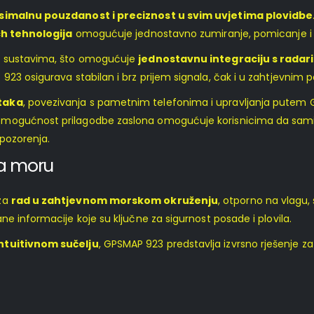
imalnu pouzdanost i preciznost u svim uvjetima plovidbe
h tehnologija
omogućuje jednostavno zumiranje, pomicanje i 
im sustavima, što omogućuje
jednostavnu integraciju s radar
923 osigurava stabilan i brz prijem signala, čak i u zahtjevnim p
ataka
, povezivanja s pametnim telefonima i upravljanja putem G
mogućnost prilagodbe zaslona omogućuje korisnicima da sami o
upozorenja.
na moru
 za
rad u zahtjevnom morskom okruženju
, otporno na vlagu, 
dane informacije koje su ključne za sigurnost posade i plovila.
ntuitivnom sučelju
, GPSMAP 923 predstavlja izvrsno rješenje za