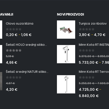
AVANIJI
NOVI PROIZVODI
Olovo suza klizna
Tunjica za ribolov
0
out of 5
0
out of 5
0,20
€
1,06
€
3,80
€
4,70
€
–
–
Šetač HOLO srednji silikonska Ribica Belgrade Walker
5.00
out of 5
0
out of 5
5,18
€
6.370,00
€
8.850,
–
4,66
€
5.733,00
€
7.9
–
Šetač srednji NATUR silikonska ribica Belgrade Walker
0
out of 5
0
out of 5
4,67
€
5.250,00
€
7.600,
–
4,20
€
4.725,00
€
–
6.840,00
€