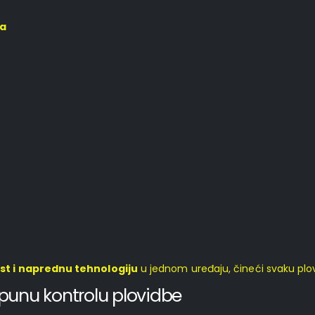
ma
st i naprednu tehnologiju
u jednom uređaju, čineći svaku plov
punu kontrolu plovidbe