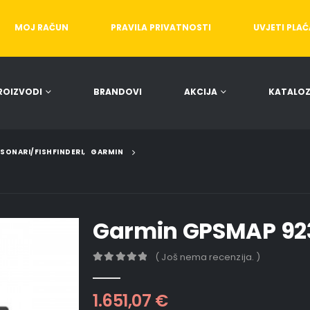
MOJ RAČUN
PRAVILA PRIVATNOSTI
UVJETI PLA
ROIZVODI
BRANDOVI
AKCIJA
KATALOZ
/SONARI/FISHFINDERI
,
GARMIN
Garmin GPSMAP 923 
( Još nema recenzija. )
0
out of 5
1.651,07
€