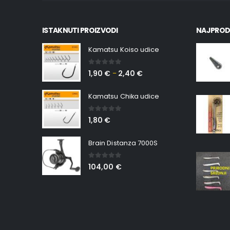
ISTAKNUTI PROIZVODI
NAJPROD
Kamatsu Koiso udice
0
out of 5
1,90
€
2,40
€
–
Kamatsu Chika udice
0
out of 5
1,80
€
Brain Distanza 7000S
0
out of 5
104,00
€