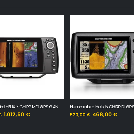
d Helix 5 CHIRP DI GPS G3
Humminbird XNT-9-20 T
468,00
€
147,53
€
€
163,92
€