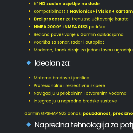
9”
HD zaslon osjetljiv na dodir
Kompatibilnost s
Navionics+ i Vision+ karta
Brzi procesor
za trenutno učitavanje karata
NMEA 2000® i NMEA 0183
podrška
Bežično povezivanje s Garmin aplikacijama
Podrška za sonar, radar i autopilot
Moderan, tanak dizajn za jednostavnu ugradnju
Idealan za:
Motorne brodove i jedrilice
Profesionalne i rekreativne skipere
Navigaciju u priobalnim i otvorenim vodama
Integraciju u napredne brodske sustave
Garmin GPSMAP 923 donosi
pouzdanost, precizno
Napredna tehnologija za pot