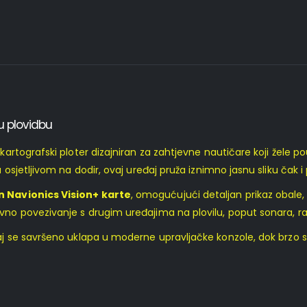
nu plovidbu
 kartografski ploter dizajniran za zahtjevne nautičare koji žele p
sjetljivom na dodir, ovaj uređaj pruža iznimno jasnu sliku čak i
 Navionics Vision+ karte
, omogućujući detaljan prikaz obale, 
 povezivanje s drugim uređajima na plovilu, poput sonara, rada
aj se savršeno uklapa u moderne upravljačke konzole, dok brzo su