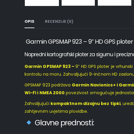
OPIS
RECENZIJE (0)
Garmin GPSMAP 923 – 9” HD GPS ploter
Napredni kartografski ploter za sigurnu i preciz
Garmin GPSMAP 923 –
9” HD GPS ploter je vrhunski
kontrolu na moru. Zahvaljujući 9-inčnom HD zaslonu o
GPSMAP 923 podržava
Garmin Navionics+ i Garmin
Wi-Fi i NMEA 2000
povezivost omogućuje jednostavno
Zahvaljujući
kompaktnom dizajnu bez tipki
, uređ
zahtjevnim uvjetima plovidbe.
Glavne prednosti: