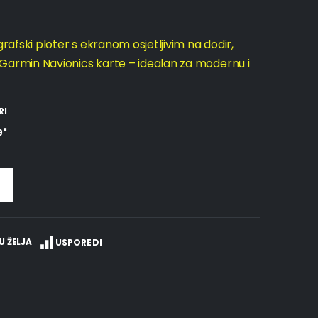
fski ploter s ekranom osjetljivim na dodir,
rmin Navionics karte – idealan za modernu i
RI
9"
U ŽELJA
USPOREDI