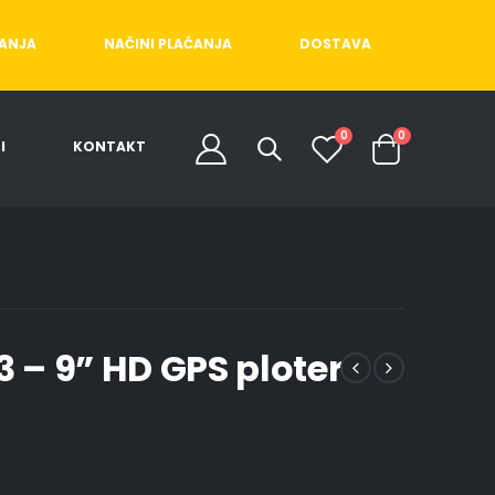
ĆANJA
NAČINI PLAĆANJA
DOSTAVA
0
0
I
KONTAKT
– 9” HD GPS ploter