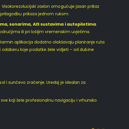
. Visokorezolucijski zaslon omogućuje jasan prikaz
prilagodbu prikaza jednom rukom.
ima, sonarima, AIS sustavima i autopilotima
.
odručjima ili pri lošijim vremenskim uvjetima.
armin aplikacija dodatno olakšavaju planiranje ruta
daberu koje podatke žele vidjeti – od dubine
sol i sunčevo zračenje. Uređaj je idealan za
 sve koji žele profesionalnu navigaciju i vrhunsko