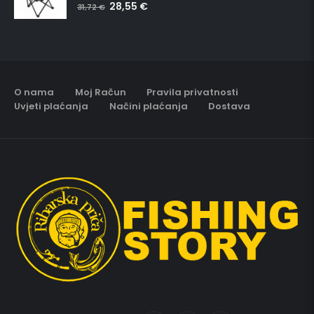
28,55
€
5.00
out of 5
31,72
€
O nama
Moj Račun
Pravila privatnosti
Uvjeti plaćanja
Načini plaćanja
Dostava