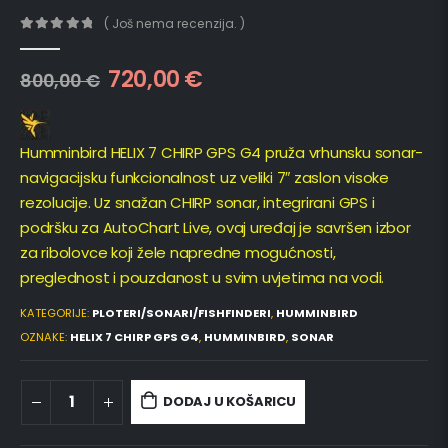
( Još nema recenzija. )
0
out of 5
720,00
€
800,00
€
Humminbird HELIX 7 CHIRP GPS G4 pruža vrhunsku sonar-
navigacijsku funkcionalnost uz veliki 7″ zaslon visoke
rezolucije. Uz snažan CHIRP sonar, integrirani GPS i
podršku za AutoChart Live, ovaj uređaj je savršen izbor
za ribolovce koji žele napredne mogućnosti,
preglednost i pouzdanost u svim uvjetima na vodi.
KATEGORIJE:
PLOTERI/SONARI/FISHFINDERI
,
HUMMINBIRD
OZNAKE:
HELIX 7 CHIRP GPS G4
,
HUMMINBIRD
,
SONAR
DODAJ U KOŠARICU