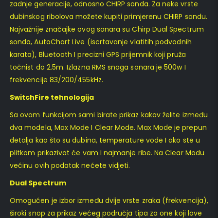
zadnje generacije, odnosno CHIRP sonda. Za neke vrste
dubinskog ribolova možete kupiti primjerenu CHIRP sondu.
Najvažnije značajke ovog sonara su Chirp Dual Spectrum
sonda, AutoChart Live (iscrtavanje vlatitih podvodnih
karata), Bluetooth I precizni GPS prijemnik koji pruža
točnist do 2.5m. Izlazna RMS snaga sonara je 500w I
frekvencije 83/200/455kHz.
SwitchFire tehnologija
Sa ovom funkcijom sami birate prikaz kakav želite između
dva modela, Max Mode I Clear Mode. Max Mode je prepun
detalja kao što su dubina, temperature vode I ako ste u
plitkom prikazivat će vam I najmanje ribe. Na Clear Modu
većinu ovih podatak nećete vidjeti.
Dual Spectrum
Omogućen je izbor između dvije vrste zraka (frekvencija),
široki snop za prikaz većeg područja tipa za one koji love