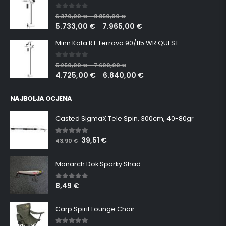
0
out of 5
6.370,00
€
8.850,00
€
–
5.733,00
€
7.965,00
€
–
Minn Kota RT Terrova 90/115 WR QUEST
0
out of 5
5.250,00
€
7.600,00
€
–
4.725,00
€
6.840,00
€
–
NAJBOLJA OCJENA
Casted SigmaX Tele Spin, 300cm, 40-80gr
39,51
€
5.00
out of 5
43,90
€
Monarch Dok Sparky Shad
8,49
€
5.00
out of 5
Carp Spirit Lounge Chair