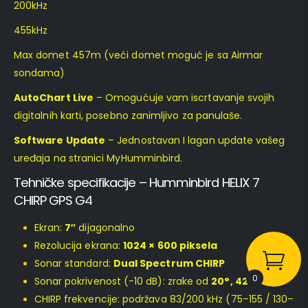
200kHz
455kHz
Max domet 457m (veći domet moguć je sa Airmar
sondama)
AutoChart Live
– Omogućuje vam iscrtavanje svojih
digitalnih karti, posebno zanimljivo za panulaše.
Software Update
– Jednostavan I lagan update vašeg
uređaja na stranici MyHumminbird.
Tehničke specifikacije – Humminbird HELIX 7
CHIRP GPS G4
Ekran:
7″
dijagonalno
Rezolucija ekrana:
1024 × 600 piksela
Sonar standard:
Dual Spectrum CHIRP
0
Sonar pokrivenost (-10 dB): zrake od
20°, 42° i 60°
CHIRP frekvencije: podržava 83/200 kHz (75–155 / 130–