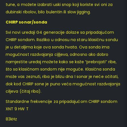
tune, a možete izabrati uski snop koji koriste svi oni za
dubinski ribolov, bilo bulentin ili slow jigging.
CHIRP sonar/sonda
Svi novi uređaji G4 generacije dolaze sa pripadajućom
CHIRP sondom. Razlika u odnosu na staru klasičnu sondu
je u detaljima koje ova sonda hvata. Ova sonda ima
mogućnost razdvajanja cijljeva, odnosno ako dobro
namjestite uređaj možete kako se kaže “prebrojati” ribe,
što sa klasičnom sondom nije moguće. Klasična sonda
može vas zeznuti, riba je blizu dna I sonar je neće očitati,
dok kod CHIRP sone je puno veća mogućnost razdvajanja
ciljeva (čitaj riba).
Standardne frekvencije za pripadajućom CHIRP sondom
XNT 9 HW T
83kHz