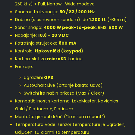
250 kHz) + Full, Narrow i Wide modove
Sonarne frekvencije:
50 / 83 / 200
kHz
Dubina (s osnovnom sondom): do
1.200 ft
(~365 m)
Sonar snaga:
4000 W peak-to-peak
, RMS:
500 W
Napajanje:
10,8 – 20 V DC
Potrošnja struje: oko
800 mA
Kontrola:
tipkovnički (keypad)
Kartica: slot za
microSD
karticu
Funkcije:
Ugrađeni
GPS
AutoChart Live (crtanje karata uživo)
SwitchFire način prikaza (Max / Clear)
Kompatibilnost s kartama: LakeMaster, Navionics
Gold / Platinum +, Platinum
Montaža: gimbal držač (“transom mount”)
Temperatura vode: senzor temperature je ugrađen,
uključeni su alarmi za temperaturu