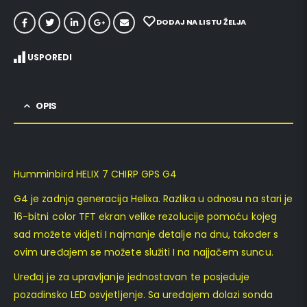
DODAJ NA LISTU ŽELJA
USPOREDI
OPIS
Humminbird HELIX 7 CHIRP GPS G4
G4 je zadnja generacija Helixa. Razlika u odnosu na stari je
16-bitni color TFT ekran velike rezolucije pomoću kojeg
sad možete vidjeti I najmanje detalje na dnu, također s
ovim uređajem se možete služiti I na najjačem suncu.
Uređaj je za upravljanje jednostavan te posjeduje
pozadinsko LED osvjetljenje. Sa uređajem dolazi sonda