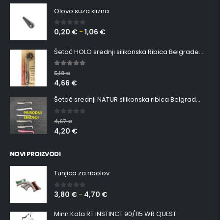
Olovo suza klizna
0,20
€
1,06
€
0
out of 5
–
Šetač HOLO srednji silikonska Ribica Belgrade Walker
5.00
out of 5
5,18
€
4,66
€
Šetač srednji NATUR silikonska ribica Belgrade Walker
0
out of 5
4,67
€
4,20
€
NOVI PROIZVODI
Tunjica za ribolov
3,80
€
4,70
€
0
out of 5
–
Minn Kota RT INSTINCT 90/115 WR QUEST