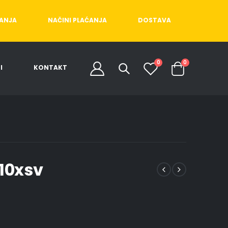
ĆANJA
NAČINI PLAĆANJA
DOSTAVA
0
0
I
KONTAKT
10xsv