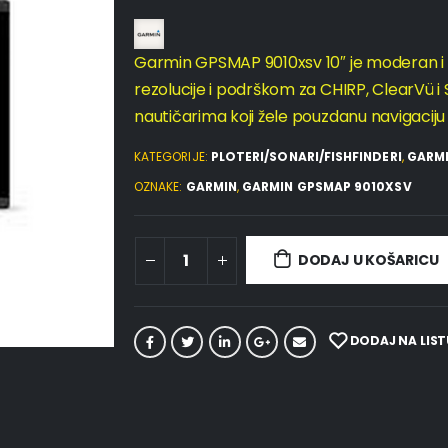
Garmin GPSMAP 9010xsv 10″ je moderan i 
rezolucije i podrškom za CHIRP, ClearVü i 
nautičarima koji žele pouzdanu navigaciju
KATEGORIJE:
PLOTERI/SONARI/FISHFINDERI
,
GARM
OZNAKE:
GARMIN
,
GARMIN GPSMAP 9010XSV
DODAJ U KOŠARICU
DODAJ NA LIST