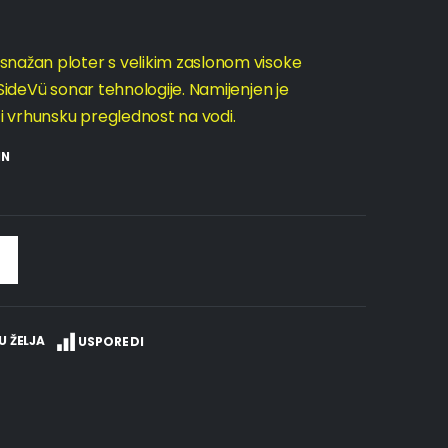
snažan ploter s velikim zaslonom visoke
SideVü sonar tehnologije. Namijenjen je
 i vrhunsku preglednost na vodi.
IN
U ŽELJA
USPOREDI