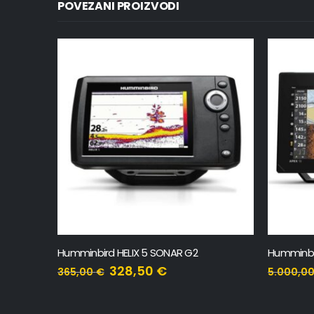
POVEZANI PROIZVODI
Humminbird APEX 13 MSI+ Chartplotter
Humminbir
4.500,00
€
5.000,00
€
6.500,0