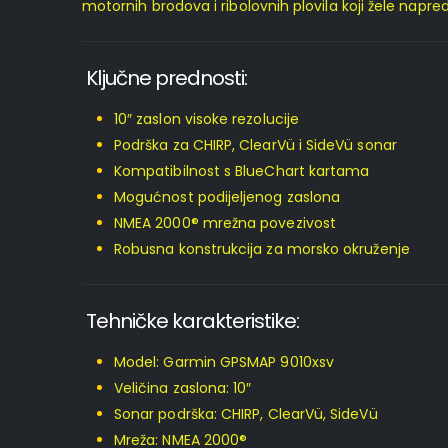
motornih brodova i ribolovnih plovila koji žele napr
Ključne prednosti:
10″ zaslon visoke rezolucije
Podrška za CHIRP, ClearVü i SideVü sonar
Kompatibilnost s BlueChart kartama
Mogućnost podijeljenog zaslona
NMEA 2000® mrežna povezivost
Robusna konstrukcija za morsko okruženje
Tehničke karakteristike:
Model: Garmin GPSMAP 9010xsv
Veličina zaslona: 10″
Sonar podrška: CHIRP, ClearVü, SideVü
Mreža: NMEA 2000®