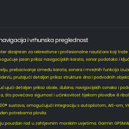
avigacija i vrhunska preglednost
er dizajniran za rekreativne i profesionalne nautičare koji traž
gućuje jasan prikaz navigacijskih karata, sonar podataka i ključ
ju, prebacivanje između karata, sonara i mrežnih funkcija izuze
ideVü, pružajući detaljan prikaz strukture dna i podvodnih objek
jući detaljan prikaz obale, dubina, navigacijskih oznaka i podv
 što povećava sigurnost i učinkovitost tijekom plovidbe ili ribo
0® sustava, omogućujući integraciju s autopilotom, AIS-om, V
gođen potrebama plovila.
aju pouzdan rad u zahtjevnim morskim uvjetima. Garmin GPSMAP 9