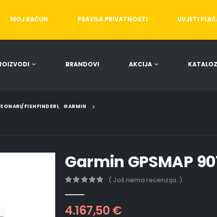
MOJ RAČUN
PRAVILA PRIVATNOSTI
UVJETI PLA
ROIZVODI
BRANDOVI
AKCIJA
KATALOZ
/SONARI/FISHFINDERI
,
GARMIN
Garmin GPSMAP 90
( Još nema recenzija. )
0
out of 5
4.167,50
€