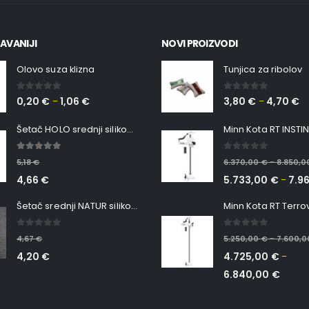
AVANIJI
NOVI PROIZVODI
Olovo suza klizna
Tunjica za ribolov
0
out of 5
0
out of 5
0,20
€
1,06
€
3,80
€
4,70
€
–
–
Šetač HOLO srednji silikonska Ribica Belgrade Walker
5.00
out of 5
0
out of 5
5,18
€
6.370,00
€
8.850,
–
4,66
€
5.733,00
€
7.9
–
Šetač srednji NATUR silikonska ribica Belgrade Walker
0
out of 5
0
out of 5
4,67
€
5.250,00
€
7.600,
–
4,20
€
4.725,00
€
–
6.840,00
€