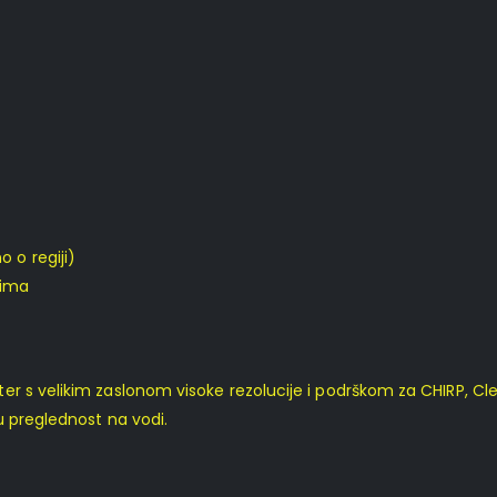
 o regiji)
tima
r s velikim zaslonom visoke rezolucije i podrškom za CHIRP, Cle
u preglednost na vodi.