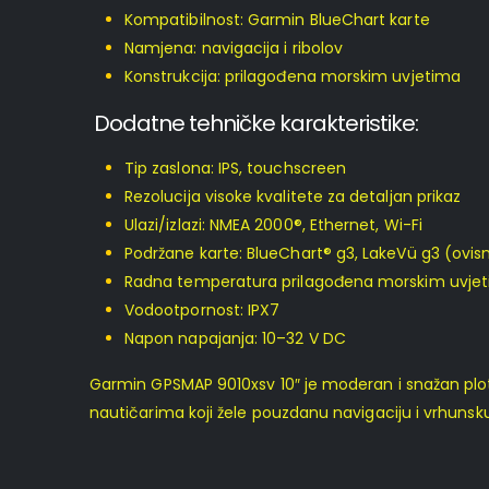
Kompatibilnost: Garmin BlueChart karte
Namjena: navigacija i ribolov
Konstrukcija: prilagođena morskim uvjetima
Dodatne tehničke karakteristike:
Tip zaslona: IPS, touchscreen
Rezolucija visoke kvalitete za detaljan prikaz
Ulazi/izlazi: NMEA 2000®, Ethernet, Wi-Fi
Podržane karte: BlueChart® g3, LakeVü g3 (ovisno
Radna temperatura prilagođena morskim uvje
Vodootpornost: IPX7
Napon napajanja: 10–32 V DC
Garmin GPSMAP 9010xsv 10″ je moderan i snažan plote
nautičarima koji žele pouzdanu navigaciju i vrhunsk