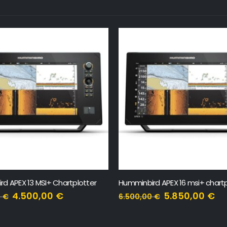
d APEX 16 msi+ chartplotter
Humminbird Helix 5 CHIRP DI GP
5.850,00
€
468,00
€
0
€
520,00
€