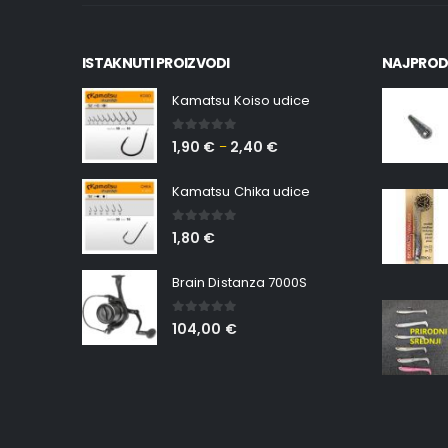
ISTAKNUTI PROIZVODI
NAJPROD
Kamatsu Koiso udice
0
out of 5
1,90
€
2,40
€
–
Kamatsu Chika udice
0
out of 5
1,80
€
Brain Distanza 7000S
0
out of 5
104,00
€