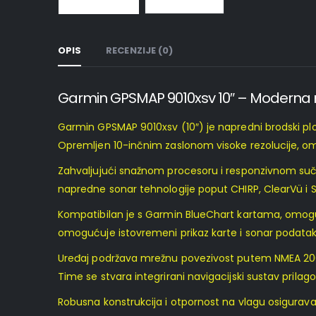
OPIS
RECENZIJE (0)
Garmin GPSMAP 9010xsv 10″ – Moderna n
Garmin GPSMAP 9010xsv (10″) je napredni brodski plot
Opremljen 10-inčnim zaslonom visoke rezolucije, omo
Zahvaljujući snažnom procesoru i responzivnom sučel
napredne sonar tehnologije poput CHIRP, ClearVü i S
Kompatibilan je s Garmin BlueChart kartama, omoguću
omogućuje istovremeni prikaz karte i sonar podataka,
Uređaj podržava mrežnu povezivost putem NMEA 200
Time se stvara integrirani navigacijski sustav prila
Robusna konstrukcija i otpornost na vlagu osigurav