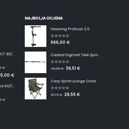
NAJBOLJA OCJENA
Haswing Protruar 2.0
5.00
out of 5
666,00
€
Minn Kota RT INSTINCT 90/115 WR QUEST
Casted SigmaX Tele Spin, 300cm, 40-80gr
5.00
out of 5
00
€
39,51
€
43,90
€
65,00
€
Carp Spirit Lounge Chair
Minn Kota RT Terrova 90/115 WR QUEST
5.00
out of 5
28,55
€
31,72
€
00
€