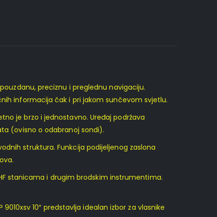
e pouzdanu, preciznu i preglednu navigaciju.
nih informacija čak i pri jakom sunčevom svjetlu.
tno je brzo i jednostavno. Uređaj podržava
ata (ovisno o odabranoj sondi).
odnih struktura. Funkcija podijeljenog zaslona
lova.
HF stanicama i drugim brodskim instrumentima.
010xsv 10″ predstavlja idealan izbor za vlasnike