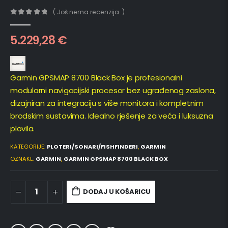
( Još nema recenzija. )
0
out of 5
5.229,28
€
Garmin GPSMAP 8700 Black Box je profesionalni
modularni navigacijski procesor bez ugrađenog zaslona,
dizajniran za integraciju s više monitora i kompletnim
brodskim sustavima. Idealno rješenje za veća i luksuzna
plovila.
KATEGORIJE:
PLOTERI/SONARI/FISHFINDERI
,
GARMIN
OZNAKE:
GARMIN
,
GARMIN GPSMAP 8700 BLACK BOX
DODAJ U KOŠARICU