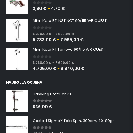
3,80
€
4,70
€
0
out of 5
–
Minn Kota RT INSTINCT 90/115 WR QUEST
0
out of 5
6.370,00
€
8.850,00
€
–
5.733,00
€
7.965,00
€
–
Minn Kota RT Terrova 90/115 WR QUEST
0
out of 5
5.250,00
€
7.600,00
€
–
4.725,00
€
6.840,00
€
–
NAJBOLJA OCJENA
Haswing Protruar 2.0
666,00
€
5.00
out of 5
Casted SigmaX Tele Spin, 300cm, 40-80gr
5.00
out of 5