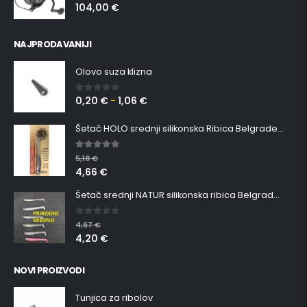
104,00
€
0
out of 5
NAJPRODAVANIJI
Olovo suza klizna
0,20
€
1,06
€
0
out of 5
–
Šetač HOLO srednji silikonska Ribica Belgrade Walker
5.00
out of 5
5,18
€
4,66
€
Šetač srednji NATUR silikonska ribica Belgrade Walker
0
out of 5
4,67
€
4,20
€
NOVI PROIZVODI
Tunjica za ribolov