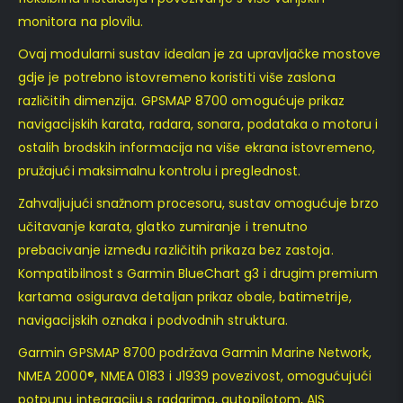
monitora na plovilu.
Ovaj modularni sustav idealan je za upravljačke mostove
gdje je potrebno istovremeno koristiti više zaslona
različitih dimenzija. GPSMAP 8700 omogućuje prikaz
navigacijskih karata, radara, sonara, podataka o motoru i
ostalih brodskih informacija na više ekrana istovremeno,
pružajući maksimalnu kontrolu i preglednost.
Zahvaljujući snažnom procesoru, sustav omogućuje brzo
učitavanje karata, glatko zumiranje i trenutno
prebacivanje između različitih prikaza bez zastoja.
Kompatibilnost s Garmin BlueChart g3 i drugim premium
kartama osigurava detaljan prikaz obale, batimetrije,
navigacijskih oznaka i podvodnih struktura.
Garmin GPSMAP 8700 podržava Garmin Marine Network,
NMEA 2000®, NMEA 0183 i J1939 povezivost, omogućujući
potpunu integraciju s radarima, autopilotom, AIS