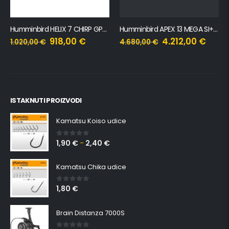
Humminbird HELIX 7 CHIRP GPS G4N
Humminbird APEX 13 MEGA SI+ CHO
918,00
€
4.212,00
€
1.020,00
€
4.680,00
€
ISTAKNUTI PROIZVODI
Kamatsu Koiso udice
1,90
€
2,40
€
0
out of 5
–
Kamatsu Chika udice
1,80
€
0
out of 5
Brain Distanza 7000S