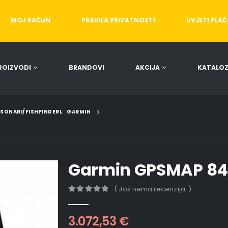
MOJ RAČUN
PRAVILA PRIVATNOSTI
UVJETI PLA
ROIZVODI
BRANDOVI
AKCIJA
KATALOZ
/SONARI/FISHFINDERI
,
GARMIN
Garmin GPSMAP 841
( Još nema recenzija. )
0
out of 5
3.072,53
€