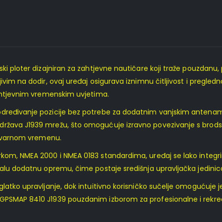
ki ploter dizajniran za zahtjevne nautičare koji traže pouzdanu,
vim na dodir, ovaj uređaj osigurava iznimnu čitljivost i pregled
zahtjevnim vremenskim uvjetima.
dređivanje pozicije bez potrebe za dodatnim vanjskim antenama,
država J1939 mrežu, što omogućuje izravno povezivanje s brod
 stvarnom vremenu.
rkom, NMEA 2000 i NMEA 0183 standardima, uređaj se lako integri
talu dodatnu opremu, čime postaje središnja upravljačka jedinic
latko upravljanje, dok intuitivno korisničko sučelje omogućuje j
GPSMAP 8410 J1939 pouzdanim izborom za profesionalne i rekreat