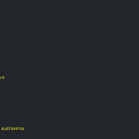
tvo
m sustavima