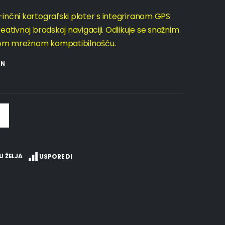
inčni kartografski ploter s integriranom GPS
ativnoj brodskoj navigaciji. Odlikuje se snažnim
kom mrežnom kompatibilnošću.
IN
U ŽELJA
USPOREDI