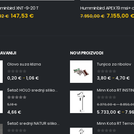
rd XNT-9-20 T
Humminbird APEX 19 msi+ chartp
147,53
€
7.155,00
€
7.950,00
€
AVANIJI
NOVI PROIZVODI
Olovo suza klizna
Tunjica za ribolov
0
out of 5
0
out of 5
0,20
€
1,06
€
3,80
€
4,70
€
–
–
Šetač HOLO srednji silikonska Ribica Belgrade Walker
5.00
out of 5
0
out of 5
5,18
€
6.370,00
€
8.850,
–
4,66
€
5.733,00
€
7.9
–
Šetač srednji NATUR silikonska ribica Belgrade Walker