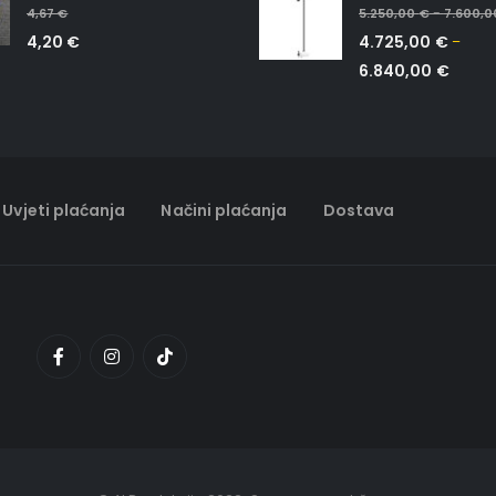
0
out of 5
0
out of 5
4,67
€
5.250,00
€
7.600,
–
4,20
€
4.725,00
€
–
6.840,00
€
Uvjeti plaćanja
Načini plaćanja
Dostava