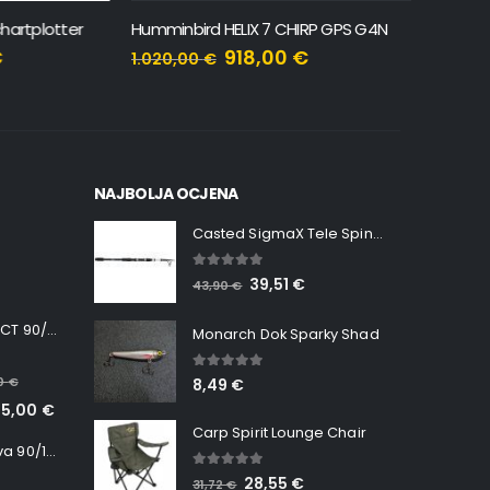
lotter
Humminbird HELIX 7 CHIRP GPS G4N
Humminbi
918,00
€
1.020,00
€
800,00
NAJBOLJA OCJENA
Casted SigmaX Tele Spin, 300cm, 40-80gr
5.00
out of 5
39,51
€
43,90
€
Minn Kota RT INSTINCT 90/115 WR QUEST
Monarch Dok Sparky Shad
5.00
out of 5
00
€
8,49
€
65,00
€
Carp Spirit Lounge Chair
Minn Kota RT Terrova 90/115 WR QUEST
5.00
out of 5
28,55
€
31,72
€