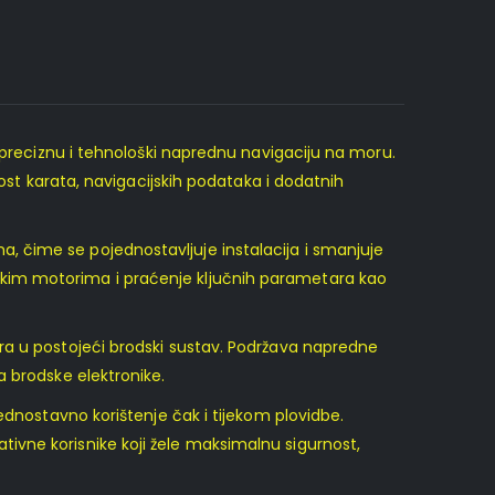
 preciznu i tehnološki naprednu navigaciju na moru.
nost karata, navigacijskih podataka i dodatnih
 čime se pojednostavljuje instalacija i smanjuje
skim motorima i praćenje ključnih parametara kao
ra u postojeći brodski sustav. Podržava napredne
a brodske elektronike.
ednostavno korištenje čak i tijekom plovidbe.
ivne korisnike koji žele maksimalnu sigurnost,