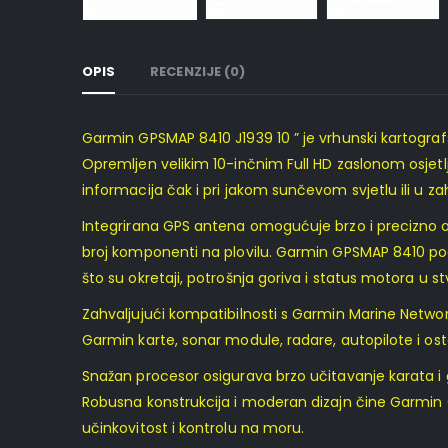
OPIS
RECENZIJE (0)
Garmin GPSMAP 8410 J1939 10 ” je vrhunski kartografs
Opremljen velikim 10-inčnim Full HD zaslonom osjetlji
informacija čak i pri jakom sunčevom svjetlu ili u 
Integrirana GPS antena omogućuje brzo i precizno o
broj komponenti na plovilu. Garmin GPSMAP 8410 po
što su okretaji, potrošnja goriva i status motora u
Zahvaljujući kompatibilnosti s Garmin Marine Netwo
Garmin karte, sonar module, radare, autopilote i os
Snažan procesor osigurava brzo učitavanje karata i g
Robusna konstrukcija i moderan dizajn čine Garmin 
učinkovitost i kontrolu na moru.