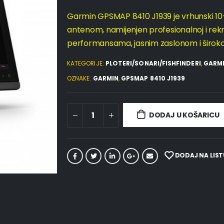
Garmin GPSMAP 8410 J1939 je vrhunski 10-
antenom, namijenjen profesionalnoj i rekre
performansama, jasnim zaslonom i širo
KATEGORIJE:
PLOTERI/SONARI/FISHFINDERI
,
GARM
OZNAKE:
GARMIN
,
GPSMAP 8410 J1939
DODAJ U KOŠARICU
DODAJ NA LIST