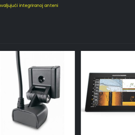
jujući integriranoj anteni