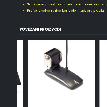
Smanjena potreba za dodatnom opremom zahval
Profesionalna razina kontrole i nadzora plovila
POVEZANI PROIZVODI