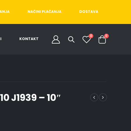
ĆANJA
NAČINI PLAĆANJA
DOSTAVA
0
0
I
KONTAKT
0 J1939 – 10″