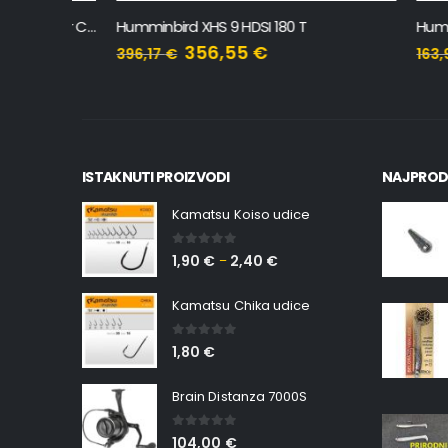
Humminbird APEX 16 MSI+ Chartplotter CHO
Humminbird XHS 9 HDSI 180 T
Humminbi
356,55
€
396,17
€
163,92
€
ISTAKNUTI PROIZVODI
NAJPROD
Kamatsu Koiso udice
0
out of 5
1,90
€
2,40
€
–
Kamatsu Chika udice
0
out of 5
1,80
€
Brain Distanza 7000S
0
out of 5
104,00
€