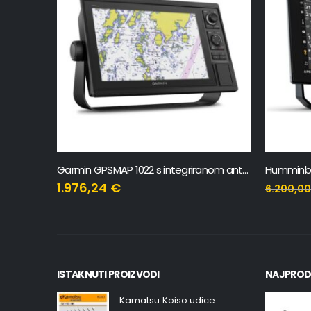
Garmin GPSMAP 1022 s integriranom antenom 10”
1.976,24
€
6.200,0
ISTAKNUTI PROIZVODI
NAJPROD
Kamatsu Koiso udice