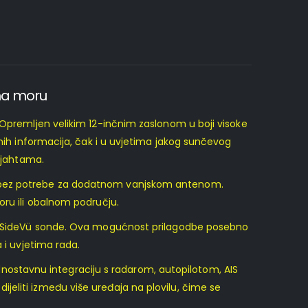
 na moru
 Opremljen velikim 12-inčnim zaslonom u boji visoke
žnih informacija, čak i u uvjetima jakog sunčevog
i jahtama.
je bez potrebe za dodatnom vanjskom antenom.
oru ili obalnom području.
 ili SideVü sonde. Ova mogućnost prilagodbe posebno
 i uvjetima rada.
ostavnu integraciju s radarom, autopilotom, AIS
eliti između više uređaja na plovilu, čime se