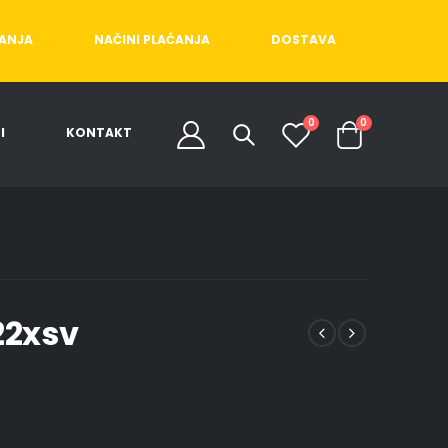
ĆANJA
NAČINI PLAĆANJA
DOSTAVA
0
0
I
KONTAKT
22xsv