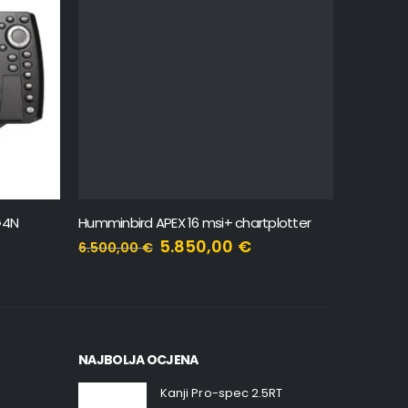
G4N
Humminbird APEX 16 msi+ chartplotter
Humminbi
5.850,00
€
6.500,00
€
470,00
NAJBOLJA OCJENA
Kanji Pro-spec 2.5RT