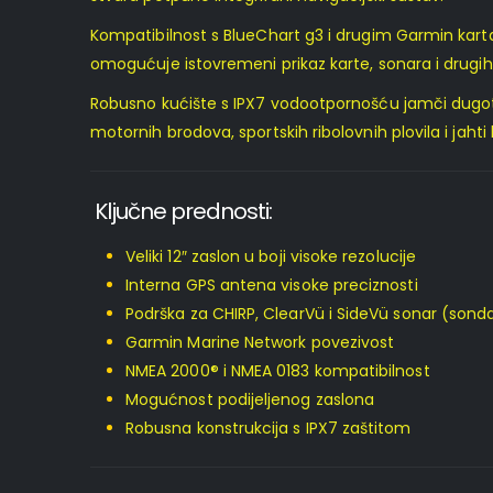
Kompatibilnost s BlueChart g3 i drugim Garmin karta
omogućuje istovremeni prikaz karte, sonara i drugih
Robusno kućište s IPX7 vodootpornošću jamči dugotr
motornih brodova, sportskih ribolovnih plovila i jahti
Ključne prednosti:
Veliki 12″ zaslon u boji visoke rezolucije
Interna GPS antena visoke preciznosti
Podrška za CHIRP, ClearVü i SideVü sonar (sonda
Garmin Marine Network povezivost
NMEA 2000® i NMEA 0183 kompatibilnost
Mogućnost podijeljenog zaslona
Robusna konstrukcija s IPX7 zaštitom