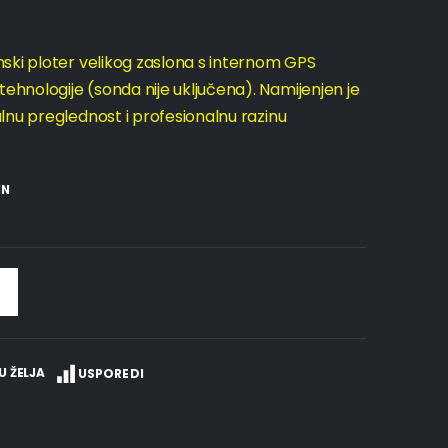
ski ploter velikog zaslona s internom GPS
nologije (sonda nije uključena). Namijenjen je
lnu preglednost i profesionalnu razinu
IN
U ŽELJA
USPOREDI