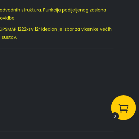
odvodnih struktura. Funkcija podijeljenog zaslona
lovidbe.
MAP 1222xsv 12″ idealan je izbor za vlasnike većih
i sustav.
0