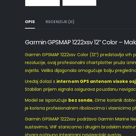
OPIS
RECENZIJE (0)
Garmin GPSMAP 1222xsv 12″ Color – Mak
Garmin GPSMAP 1222xsv Color (12″) predstavlja vrh p
rezolucije, ovaj profesionalni chartplotter pruža iz
svjetla. Velika dijagonala omogućuje bolju pregledno
Uređaj dolazi s
internom GPS antenom visoke osje
Stabilan prijem signala osigurava pouzdanu navigaci
Model se isporučuje
bez sonde
, čime korisnik dob
je korisna profesionalnim ribolovcima i vlasnicima p
Garmin GPSMAP 1222xsv podržava Garmin Marine Netw
sustavima, VHF stanicama i drugim brodskim instrume
stvara potpuno integrirani navigacijski sustav.