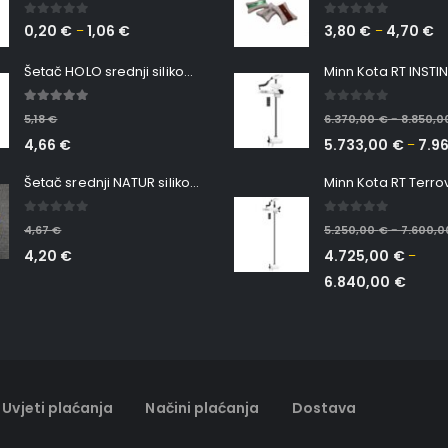
0
out of 5
0
out of 5
0,20
€
1,06
€
3,80
€
4,70
€
–
–
Šetač HOLO srednji silikonska Ribica Belgrade Walker
5.00
out of 5
0
out of 5
5,18
€
6.370,00
€
8.850,
–
4,66
€
5.733,00
€
7.9
–
Šetač srednji NATUR silikonska ribica Belgrade Walker
0
out of 5
0
out of 5
4,67
€
5.250,00
€
7.600,
–
4,20
€
4.725,00
€
–
6.840,00
€
Uvjeti plaćanja
Načini plaćanja
Dostava