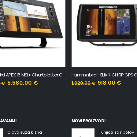
Humminbird APEX 16 MSI+ Chartplotter CHO
Humminbird HELIX 7 CHIRP GPS 
5.580,00
€
918,00
€
0
€
1.020,00
€
AVANIJI
NOVI PROIZVODI
Olovo suza klizna
Tunjica za ribolov