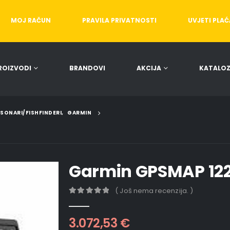
MOJ RAČUN
PRAVILA PRIVATNOSTI
UVJETI PLA
ROIZVODI
BRANDOVI
AKCIJA
KATALOZ
/SONARI/FISHFINDERI
,
GARMIN
Garmin GPSMAP 12
( Još nema recenzija. )
0
out of 5
3.072,53
€