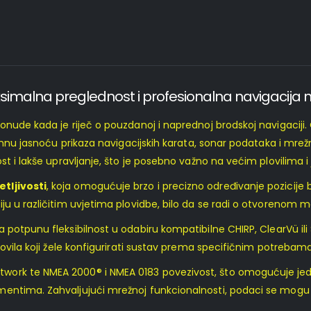
simalna preglednost i profesionalna navigacija
onude kada je riječ o pouzdanoj i naprednoj brodskoj navigaciji.
nimnu jasnoću prikaza navigacijskih karata, sonar podataka i mre
st i lakše upravljanje, što je posebno važno na većim plovilima 
tljivosti
, koja omogućuje brzo i precizno određivanje pozici
ju u različitim uvjetima plovidbe, bilo da se radi o otvorenom m
iva potpunu fleksibilnost u odabiru kompatibilne CHIRP, ClearVü
lovila koji žele konfigurirati sustav prema specifičnim potrebama
ork te NMEA 2000® i NMEA 0183 povezivost, što omogućuje jedn
ntima. Zahvaljujući mrežnoj funkcionalnosti, podaci se mogu dij