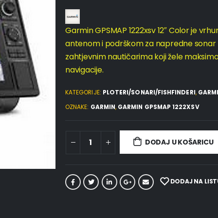
Garmin GPSMAP 1222xsv 12″ Color je vrhun
antenom i podrškom za napredne sonar teh
zahtjevnim nautičarima koji žele maksima
navigacije.
KATEGORIJE:
PLOTERI/SONARI/FISHFINDERI
,
GARM
OZNAKE:
GARMIN
,
GARMIN GPSMAP 1222XSV
DODAJ U KOŠARICU
DODAJ NA LIST