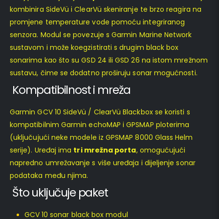
kombinira SideVü i ClearVü skeniranje te brzo reagira na
promjene temperature vode pomoću integriranog
senzora. Modul se povezuje s Garmin Marine Network
sustavom i može koegzistirati s drugim black box
sonarima kao što su GSD 24 ili GSD 26 na istom mrežnom
sustavu, čime se dodatno proširuju sonar mogućnosti.
Kompatibilnost i mreža
Garmin GCV 10 SideVü / ClearVü Blackbox se koristi s
kompatibilnim Garmin echoMAP i GPSMAP ploterima
(uključujući neke modele iz GPSMAP 8000 Glass Helm
serije). Uređaj ima
tri mrežna porta
, omogućujući
napredno umrežavanje s više uređaja i dijeljenje sonar
podataka među njima.
Što uključuje paket
GCV 10 sonar black box modul