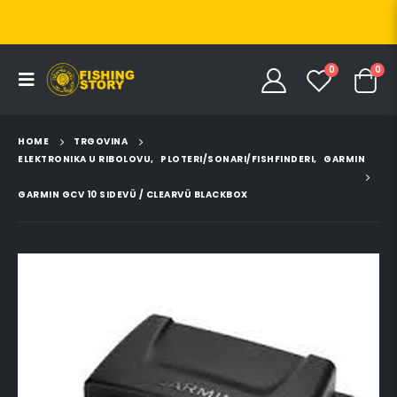
0
0
HOME
TRGOVINA
ELEKTRONIKA U RIBOLOVU
,
PLOTERI/SONARI/FISHFINDERI
,
GARMIN
GARMIN GCV 10 SIDEVÜ / CLEARVÜ BLACKBOX