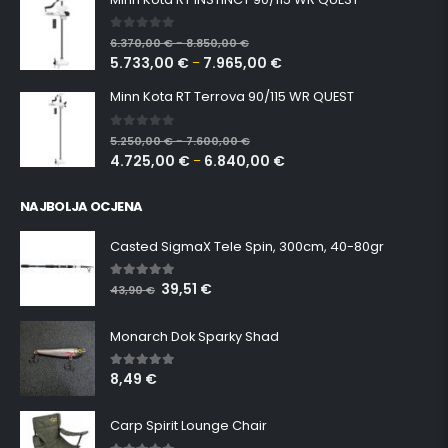
0
out of 5
6.370,00
€
8.850,00
€
–
5.733,00
€
7.965,00
€
–
Minn Kota RT Terrova 90/115 WR QUEST
0
out of 5
5.250,00
€
7.600,00
€
–
4.725,00
€
6.840,00
€
–
NAJBOLJA OCJENA
Casted SigmaX Tele Spin, 300cm, 40-80gr
39,51
€
5.00
out of 5
43,90
€
Monarch Dok Sparky Shad
8,49
€
5.00
out of 5
Carp Spirit Lounge Chair