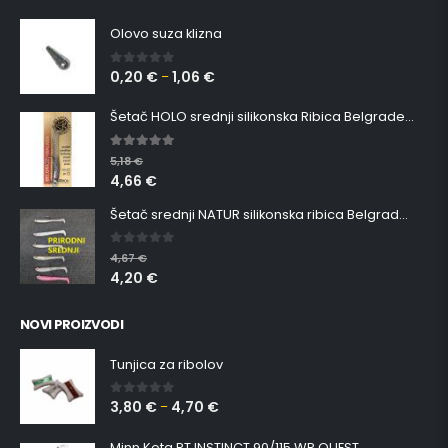
Olovo suza klizna
0,20
€
1,06
€
0
out of 5
–
Šetač HOLO srednji silikonska Ribica Belgrade Walker
5.00
out of 5
5,18
€
4,66
€
Šetač srednji NATUR silikonska ribica Belgrade Walker
0
out of 5
4,67
€
4,20
€
NOVI PROIZVODI
Tunjica za ribolov
3,80
€
4,70
€
0
out of 5
–
Minn Kota RT INSTINCT 90/115 WR QUEST