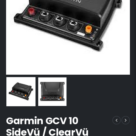
Garmin GCV 10
SideVü / ClearVü