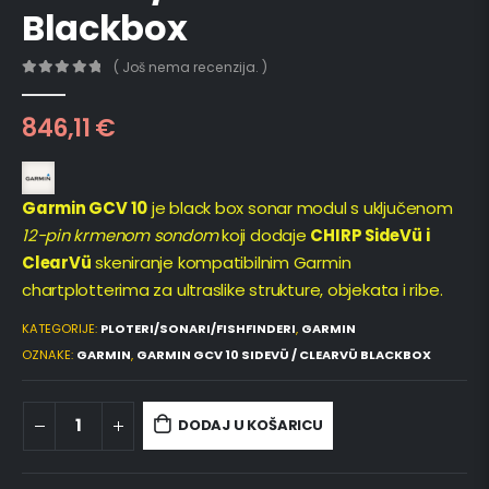
Blackbox
( Još nema recenzija. )
0
out of 5
846,11
€
Garmin GCV 10
je black box sonar modul s uključenom
12-pin krmenom sondom
koji dodaje
CHIRP SideVü i
ClearVü
skeniranje kompatibilnim Garmin
chartplotterima za ultraslike strukture, objekata i ribe.
KATEGORIJE:
PLOTERI/SONARI/FISHFINDERI
,
GARMIN
OZNAKE:
GARMIN
,
GARMIN GCV 10 SIDEVÜ / CLEARVÜ BLACKBOX
DODAJ U KOŠARICU