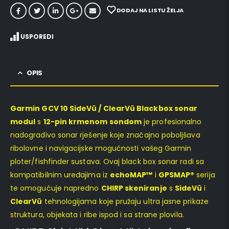
DODAJ NA LISTU ŽELJA
USPOREDI
OPIS
Garmin GCV 10 SideVü / ClearVü Blackbox sonar
modul
s
12-pin krmenom sondom
je profesionalno
nadogradivo sonar rješenje koje značajno poboljšava
ribolovne i navigacijske mogućnosti vašeg Garmin
ploter/fishfinder sustava. Ovaj black box sonar radi sa
kompatibilnim uređajima iz
echoMAP™
i
GPSMAP®
serija
te omogućuje napredno
CHIRP skeniranje
s
SideVü
i
ClearVü
tehnologijama koje pružaju ultra jasne prikaze
struktura, objekata i ribe ispod i sa strane plovila.