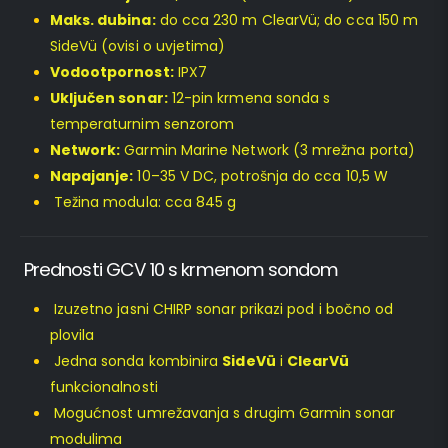
Maks. dubina:
do cca 230 m ClearVü; do cca 150 m
SideVü (ovisi o uvjetima)
Vodootpornost:
IPX7
Uključen sonar:
12-pin krmena sonda s
temperaturnim senzorom
Network:
Garmin Marine Network (3 mrežna porta)
Napajanje:
10–35 V DC, potrošnja do cca 10,5 W
Težina modula: cca 845 g
Prednosti GCV 10 s krmenom sondom
Izuzetno jasni CHIRP sonar prikazi pod i bočno od
plovila
Jedna sonda kombinira
SideVü
i
ClearVü
funkcionalnosti
Mogućnost umrežavanja s drugim Garmin sonar
modulima