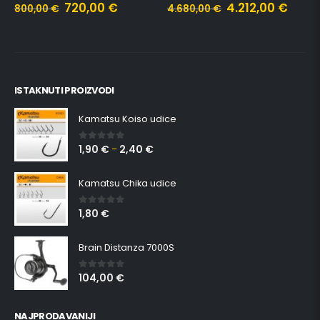
720,00
€
4.212,00
€
800,00
€
4.680,00
€
ISTAKNUTI PROIZVODI
Kamatsu Koiso udice
1,90
€
2,40
€
0
out of 5
–
Kamatsu Chika udice
1,80
€
0
out of 5
Brain Distanza 7000S
104,00
€
0
out of 5
NAJPRODAVANIJI