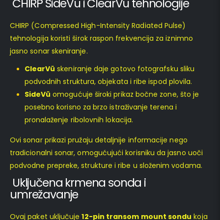
CHIRP SideVü i ClearVü tehnologije
CHIRP (Compressed High-Intensity Radiated Pulse)
tehnologija koristi širok raspon frekvencija za iznimno
jasno sonar skeniranje.
ClearVü
skeniranje daje gotovo fotografsku sliku
podvodnih struktura, objekata i ribe ispod plovila.
SideVü
omogućuje široki prikaz bočne zone, što je
posebno korisno za brzo istraživanje terena i
pronalaženje ribolovnih lokacija.
Ovi sonar prikazi pružaju detaljnije informacije nego
tradicionalni sonar, omogućujući korisniku da jasno uoči
podvodne prepreke, strukture i ribe u složenim vodama.
Uključena krmena sonda i
umrežavanje
Ovaj paket uključuje
12-pin transom mount sondu
koja