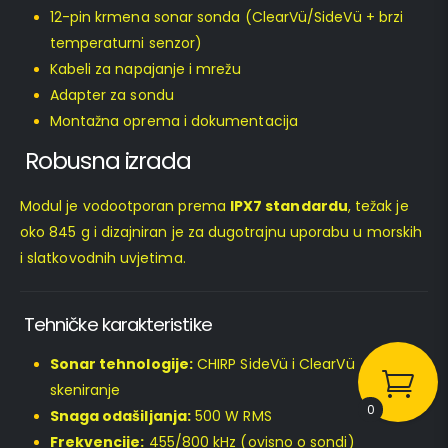
12-pin krmena sonar sonda (ClearVü/SideVü + brzi
temperaturni senzor)
Kabeli za napajanje i mrežu
Adapter za sondu
Montažna oprema i dokumentacija
Robusna izrada
Modul je vodootporan prema
IPX7 standardu
, težak je
oko 845 g i dizajniran je za dugotrajnu uporabu u morskih
i slatkovodnih uvjetima.
Tehničke karakteristike
Sonar tehnologije:
CHIRP SideVü i ClearVü
skeniranje
0
Snaga odašiljanja:
500 W RMS
Frekvencije:
455/800 kHz (ovisno o sondi)