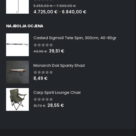
0
out of 5
5.250,00
€
7.600,00
€
–
4.725,00
€
6.840,00
€
–
NAJBOLJA OCJENA
Casted SigmaX Tele Spin, 300cm, 40-80gr
39,51
€
5.00
out of 5
43,90
€
Monarch Dok Sparky Shad
8,49
€
5.00
out of 5
Carp Spirit Lounge Chair
28,55
€
5.00
out of 5
31,72
€