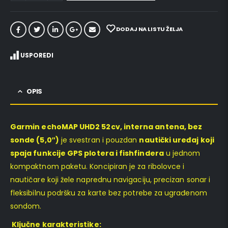
DODAJ NA LISTU ŽELJA
USPOREDI
OPIS
Garmin echoMAP UHD2 52cv, interna antena, bez
sonde (5,0″)
je svestran i pouzdan
nautički uređaj koji
spaja funkcije GPS plotera i fishfindera
u jednom
kompaktnom paketu. Koncipiran je za ribolovce i
nautičare koji žele naprednu navigaciju, precizan sonar i
fleksibilnu podršku za karte bez potrebe za ugrađenom
sondom.
Ključne karakteristike: