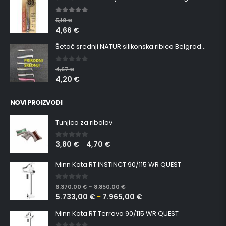
5.00
out of 5
5,18
€
4,66
€
Šetač srednji NATUR silikonska ribica Belgrade Walker
0
out of 5
4,67
€
4,20
€
NOVI PROIZVODI
Tunjica za ribolov
3,80
€
4,70
€
0
out of 5
–
Minn Kota RT INSTINCT 90/115 WR QUEST
0
out of 5
6.370,00
€
8.850,00
€
–
5.733,00
€
7.965,00
€
–
Minn Kota RT Terrova 90/115 WR QUEST