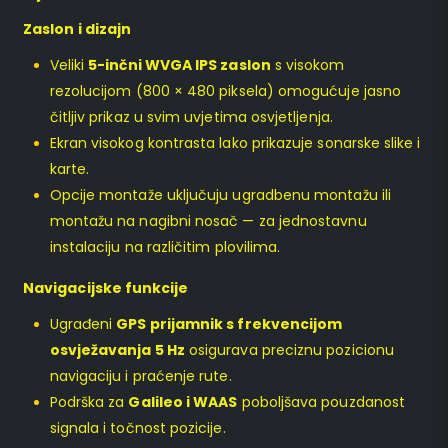
Zaslon i dizajn
Veliki
5-inčni WVGA IPS zaslon
s visokom
rezolucijom (800 × 480 piksela) omogućuje jasno
čitljiv prikaz u svim uvjetima osvjetljenja.
Ekran visokog kontrasta lako prikazuje sonarske slike i
karte.
Opcije montaže uključuju ugradbenu montažu ili
montažu na nagibni nosač — za jednostavnu
instalaciju na različitim plovilima.
Navigacijske funkcije
Ugrađeni
GPS prijamnik s frekvencijom
osvježavanja 5 Hz
osigurava preciznu pozicionu
navigaciju i praćenje rute.
Podrška za
Galileo i WAAS
poboljšava pouzdanost
signala i točnost pozicije.