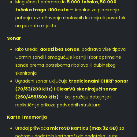
Mogućnost pohrane do
5.000 točaka, 50.000
točaka traga i 100 ruta
— idealno za planiranje
putanja, označavanje ribolovnih lokacija ili povratak
na poznata mjesta.
Sonar
Iako uređaj
dolazi bez sonde
, podržava više tipova
Garmin sondi i omogućuje kasniji izbor optimalne
sonde prema potrebama ribolova ili dubinskog
skeniranja.
Ugrađeni sonar uključuje
tradicionalni CHIRP sonar
(70/83/200 kHz)
i
ClearVü skenirajući sonar
(260/455/800 kHz)
— koji pružaju detaljnije i
realističnije prikaze podvodnih struktura.
Karte i memorija
Uređaj prihvaća
microSD karticu (max 32 GB)
za
pohranu dodatnih kartografskih podataka i rute.