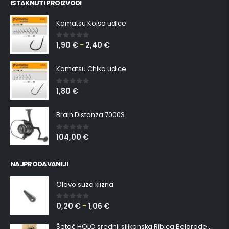
ISTAKNUTI PROIZVODI
Kamatsu Koiso udice
1,90
€
2,40
€
0
out of 5
–
Kamatsu Chika udice
1,80
€
0
out of 5
Brain Distanza 7000S
104,00
€
0
out of 5
NAJPRODAVANIJI
Olovo suza klizna
0,20
€
1,06
€
0
out of 5
–
Šetač HOLO srednji silikonska Ribica Belgrade Walker