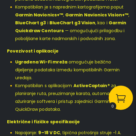
Kompatibilan je s naprednim kartografijama poput
Garmin Navionics+™
,
Garmin Navionics Vision+™
,
BlueChart g3
i
BlueChart g3 Vision
, kao i
Garmin
Quickdraw Contours
— omogućujući prilagodbu i
poboljšane karte nadmorskih i podvodnih zona.
Povezivost i aplikacije
Ugrađena Wi-Fi mreža
omogućuje bežično
dijeljenje podataka između kompatibilnih Garmin
uređaja.
Kompatibilan s aplikacijom
ActiveCaptain®
za
planiranje ruta, preuzimanje karata, automatsko
ažuriranje softvera i pristup zajednici Garmin
0
QuickDraw podataka.
Električne i fizičke specifikacije
Napajanje:
9–18 V DC
, tipična potrošnja struje ~1 A.