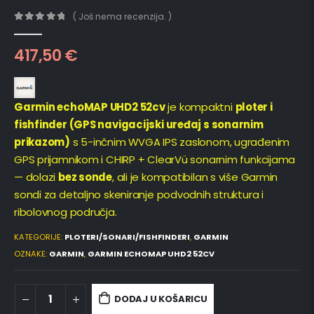
( Još nema recenzija. )
0
out of 5
417,50
€
Garmin echoMAP UHD2 52cv
je kompaktni
ploter i
fishfinder (GPS navigacijski uređaj s sonarnim
prikazom)
s 5-inčnim WVGA IPS zaslonom, ugrađenim
GPS prijamnikom i CHIRP + ClearVü sonarnim funkcijama
— dolazi
bez sonde
, ali je kompatibilan s više Garmin
sondi za detaljno skeniranje podvodnih struktura i
ribolovnog područja.
KATEGORIJE:
PLOTERI/SONARI/FISHFINDERI
,
GARMIN
OZNAKE:
GARMIN
,
GARMIN ECHOMAP UHD2 52CV
DODAJ U KOŠARICU