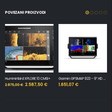
POVEZANI PROIZVODI
Humminbird XPLORE 10 CMSI+
Garmin GPSMAP 923 – 9” HD GPS ploter
2.587,50
€
1.651,07
€
2.875,00
€