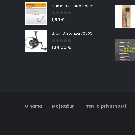
Kamatsu Chika udice
0
out of 5
1,80
€
Brain Distanza 7000S
0
out of 5
104,00
€
O nama
Moj Račun
Pravila privatnosti