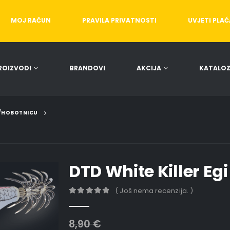
MOJ RAČUN
PRAVILA PRIVATNOSTI
UVJETI PLA
ROIZVODI
BRANDOVI
AKCIJA
KATALOZ
E/HOBOTNICU
DTD White Killer Egi
( Još nema recenzija. )
0
out of 5
8,90
€