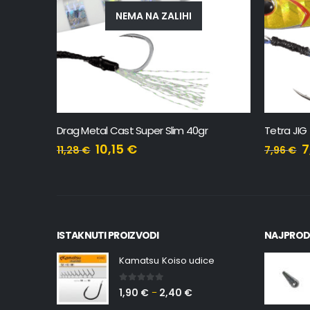
Tetra JIG 5gr
Tetra JIG
7,16
€
7,96
€
8,49
€
ISTAKNUTI PROIZVODI
NAJPROD
Kamatsu Koiso udice
0
out of 5
1,90
€
2,40
€
–