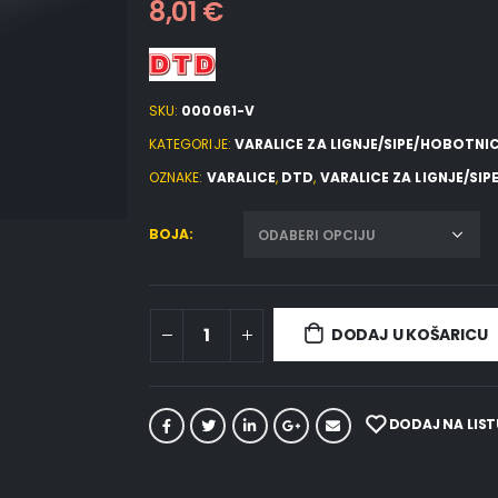
8,01
€
SKU:
000061-V
KATEGORIJE:
VARALICE ZA LIGNJE/SIPE/HOBOTNI
OZNAKE:
VARALICE
,
DTD
,
VARALICE ZA LIGNJE/SI
BOJA
DODAJ U KOŠARICU
DODAJ NA LIST