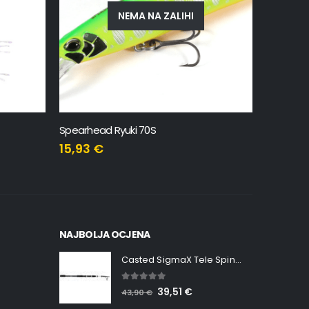
NEMA NA ZALIHI
Drag Metal Cast 30gr
Tide Minn
9,32
€
10,35
€
21,10
€
18,99
NAJBOLJA OCJENA
Casted SigmaX Tele Spin, 300cm, 40-80gr
5.00
out of 5
39,51
€
43,90
€