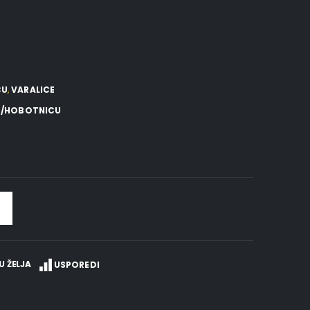
CU
,
VARALICE
PE/HOBOTNICU
U ŽELJA
USPOREDI