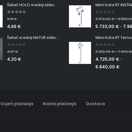
Šetač HOLO srednji silikonska Ribica Belgrade Walker
5.00
out of 5
0
out of 5
5,18
€
6.370,00
€
8.850,
–
4,66
€
5.733,00
€
7.9
–
Šetač srednji NATUR silikonska ribica Belgrade Walker
0
out of 5
0
out of 5
4,67
€
5.250,00
€
7.600,
–
4,20
€
4.725,00
€
–
6.840,00
€
Uvjeti plaćanja
Načini plaćanja
Dostava