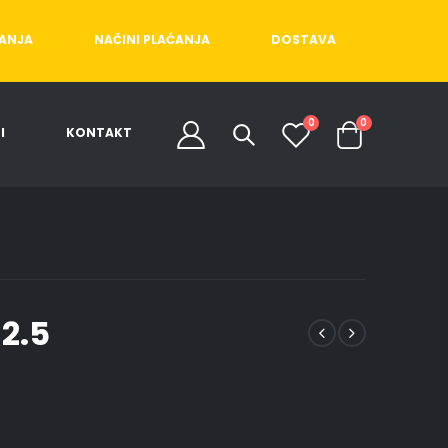
ĆANJA
NAČINI PLAĆANJA
DOSTAVA
0
0
I
KONTAKT
 2.5