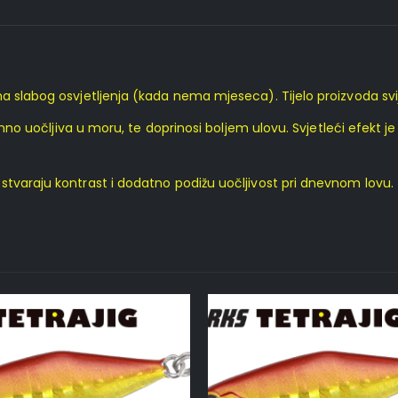
a slabog osvjetljenja (kada nema mjeseca). Tijelo proizvoda svije
znimno uočljiva u moru, te doprinosi boljem ulovu. Svjetleći efekt
stvaraju kontrast i dodatno podižu uočljivost pri dnevnom lovu.