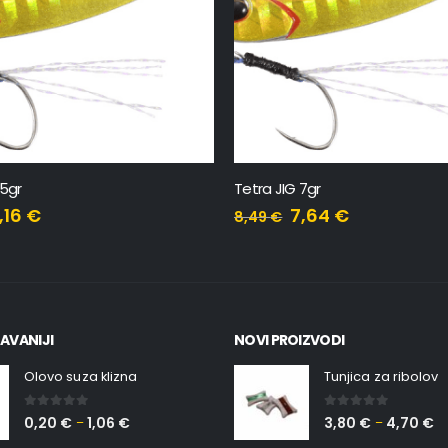
NEMA NA ZALIHI
 7gr
Spearhead Ryuki 70S
7,64
€
15,93
€
AVANIJI
NOVI PROIZVODI
Olovo suza klizna
Tunjica za ribolov
0
out of 5
0
out of 5
0,20
€
1,06
€
3,80
€
4,70
€
–
–