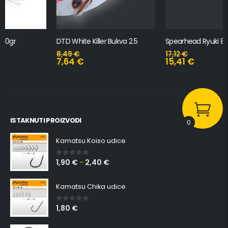
DTD White Killer Bukva 2.5
Spearhead Ryuki 80S
8,49
€
17,12
€
7,64
€
15,41
€
ISTAKNUTI PROIZVODI
0
Kamatsu Koiso udice
1,90
€
2,40
€
0
out of 5
–
Kamatsu Chika udice
1,80
€
0
out of 5