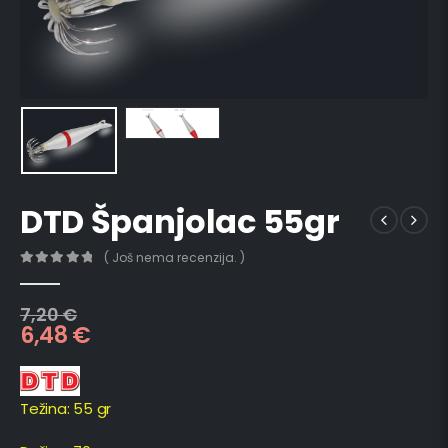
DTD Španjolac 55gr
( Još nema recenzija. )
0
out of 5
7,20
€
6,48
€
Težina: 55 gr