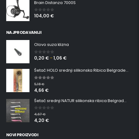
Brain Distanza 7000S
104,00
€
0
out of 5
NAJPRODAVANIJI
Olovo suza klizna
0,20
€
1,06
€
0
out of 5
–
Šetač HOLO srednji silikonska Ribica Belgrade Walker
5.00
out of 5
5,18
€
4,66
€
Šetač srednji NATUR silikonska ribica Belgrade Walker
0
out of 5
4,67
€
4,20
€
NOVI PROIZVODI