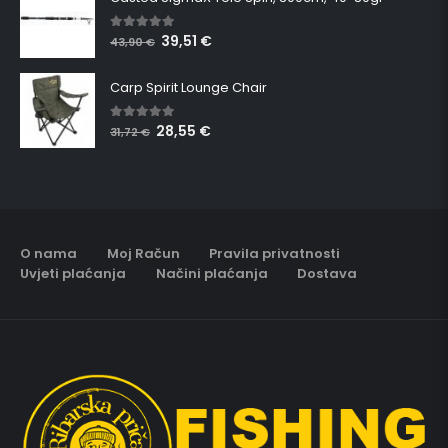
39,51
€
5.00
out of 5
43,90
€
Carp Spirit Lounge Chair
28,55
€
5.00
out of 5
31,72
€
O nama
Moj Račun
Pravila privatnosti
Uvjeti plaćanja
Načini plaćanja
Dostava