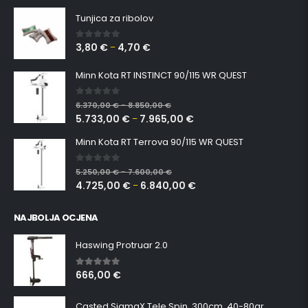
Tunjica za ribolov
3,80
€
4,70
€
0
out of 5
–
Minn Kota RT INSTINCT 90/115 WR QUEST
0
out of 5
6.370,00
€
8.850,00
€
–
5.733,00
€
7.965,00
€
–
Minn Kota RT Terrova 90/115 WR QUEST
0
out of 5
5.250,00
€
7.600,00
€
–
4.725,00
€
6.840,00
€
–
NAJBOLJA OCJENA
Haswing Protruar 2.0
666,00
€
5.00
out of 5
Casted SigmaX Tele Spin, 300cm, 40-80gr